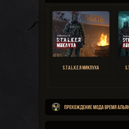
S.T.A.L.K.E.R Миклуха
S.
Прохождение мода Время Алья