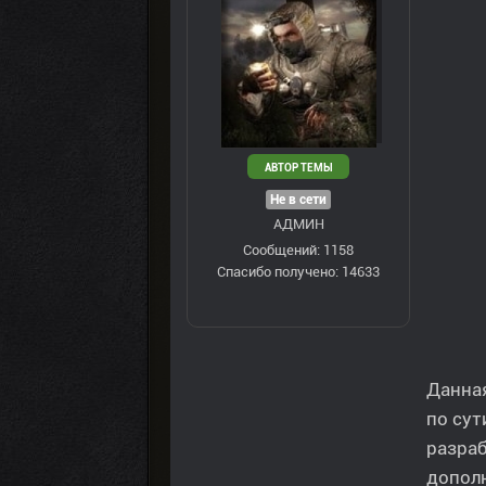
АВТОР ТЕМЫ
Не в сети
АДМИН
Сообщений: 1158
Спасибо получено: 14633
Данна
по сут
разраб
допол