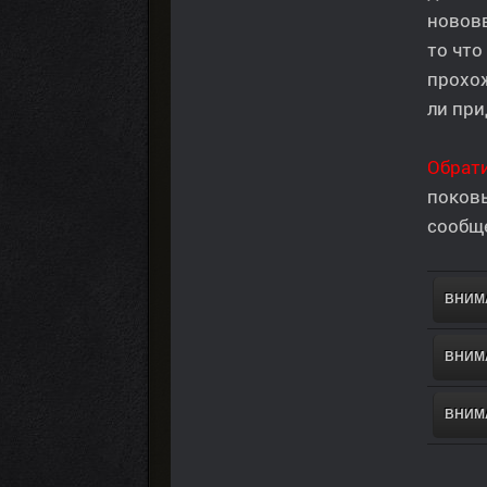
новов
то что
прохож
ли при
Обрат
поков
сообще
ВНИМА
ВНИМА
ВНИМА