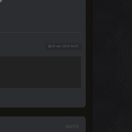
!
31 окт 2013 16:07
#32773