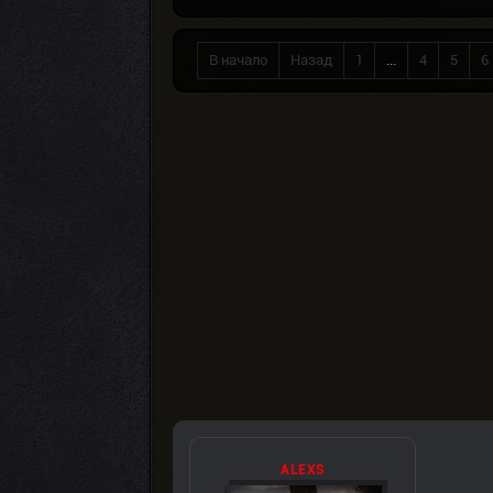
В начало
Назад
1
...
4
5
6
ALEXS