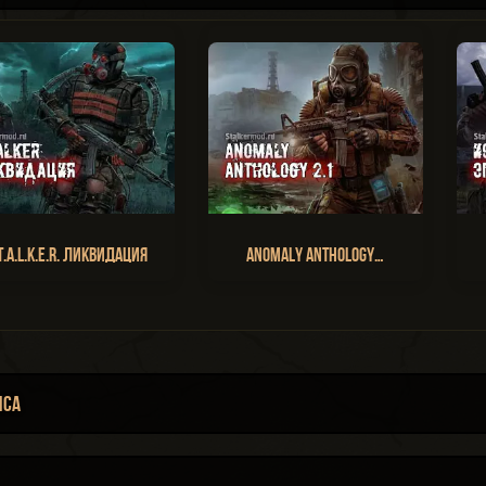
T.A.L.K.E.R. Ликвидация
Anomaly Anthology…
нса