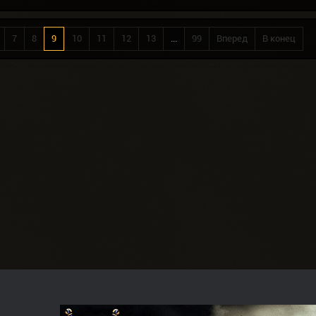
7
8
9
10
11
12
13
...
99
Вперед
В конец