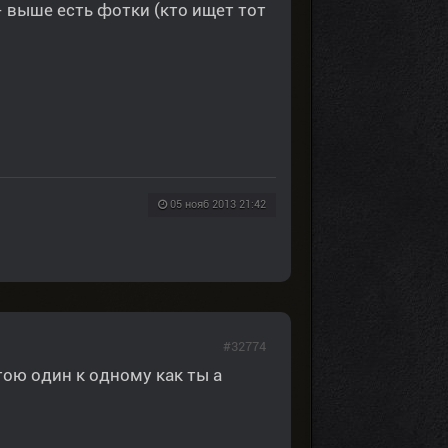
- выше есть фотки (кто ищет тот
05 нояб 2013 21:42
#32774
тою один к одному как ты а