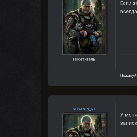
Если э
всегда
Посетитель
Пожалуй
SUSANIN_67
У меня
записк