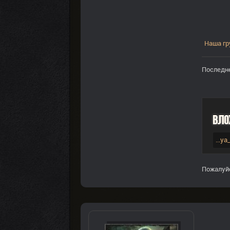
Наша гр
Последне
Вло
...y
Пожалуй