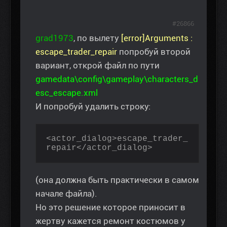
#26866
grad1973
, по вылету
[error]Arguments :
escape_trader_repair
попробуй второй
вариант, открой файл по пути
gamedata\config\gameplay\characters_d
esc_escape.xml
И попробуй удалить строку:
<actor_dialog>escape_trader_
repair</actor_dialog>
(она должна быть практически в самом
начале файла).
Но это решение которое приносит в
жертву кажется ремонт костюмов у