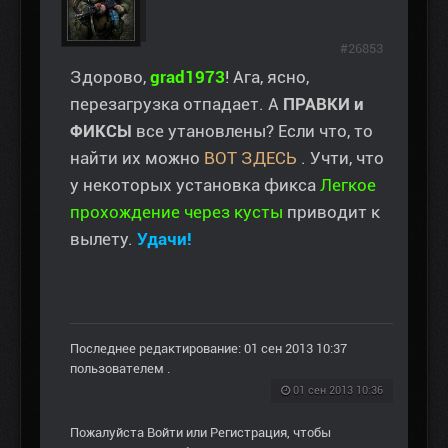
#26853
Здорово,
grad1973
! Ага, ясно,
перезагрузка отпадает. А
ПРАВКИ и
ФИКСЫ
все утановлены? Если что, то
найти их можно
ВОТ ЗДЕСЬ
. Учти, что
у некоторых установка фикса
Легкое
прохождение через кусты
приводит к
вылету.
Удачи!
Последнее редактирование: 01 сен 2013 10:37
пользователем
.
01 сен 2013 10:36
Пожалуйста
Войти
или
Регистрация
, чтобы