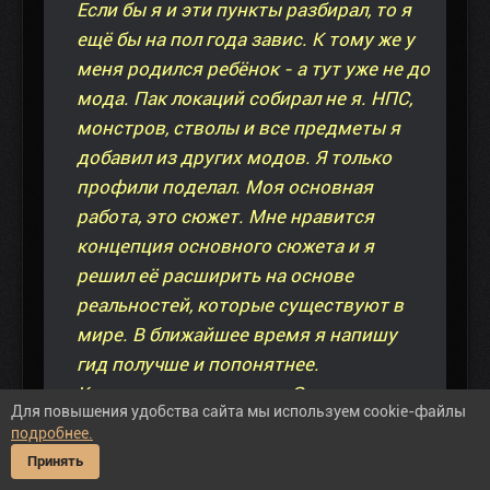
Если бы я и эти пункты разбирал, то я
ещё бы на пол года завис. К тому же у
меня родился ребёнок - а тут уже не до
мода. Пак локаций собирал не я. НПС,
монстров, стволы и все предметы я
добавил из других модов. Я только
профили поделал. Моя основная
работа, это сюжет. Мне нравится
концепция основного сюжета и я
решил её расширить на основе
реальностей, которые существуют в
мире. В ближайшее время я напишу
гид получше и попонятнее.
Кто-то выше писал, что Зона
Для повышения удобства сайта мы используем cookie-файлы
охватывает и границы Белоруссии.
подробнее.
Пардон - этого я не знал! Будем
Принять
считать, что она целиком находится на