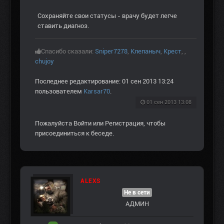
Сохраняйте свои статусы - врачу будет легче
ставить диагноз.
Спасибо сказали:
Sniper7278
,
Клепаныч
,
Крест
,
,
chujoy
Последнее редактирование: 01 сен 2013 13:24
пользователем
Karsar70
.
01 сен 2013 13:08
Пожалуйста
Войти
или
Регистрация
, чтобы
присоединиться к беседе.
ALEXS
Не в сети
АДМИН