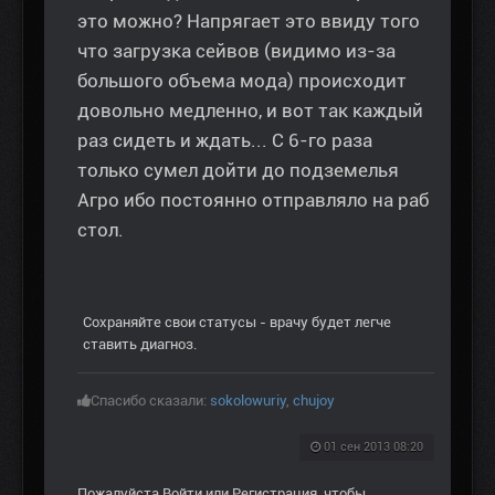
это можно? Напрягает это ввиду того
что загрузка сейвов (видимо из-за
большого объема мода) происходит
довольно медленно, и вот так каждый
раз сидеть и ждать... С 6-го раза
только сумел дойти до подземелья
Агро ибо постоянно отправляло на раб
стол.
Сохраняйте свои статусы - врачу будет легче
ставить диагноз.
Спасибо сказали:
sokolowuriy
,
chujoy
01 сен 2013 08:20
Пожалуйста
Войти
или
Регистрация
, чтобы