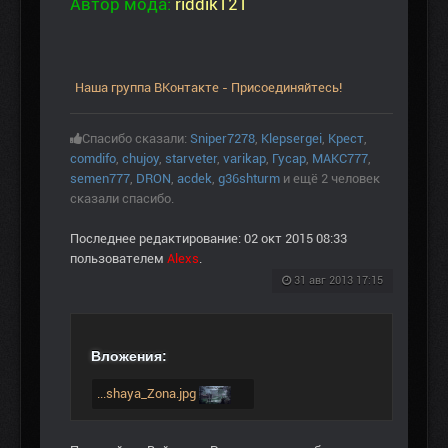
Автор мода:
riddik121
Наша группа ВКонтакте - Присоединяйтесь!
Спасибо сказали:
Sniper7278
,
Klepsergei
,
Крест
,
comdifo
,
chujoy
,
starveter
,
varikap
,
Гусар
,
МАКС777
,
semen777
,
DRON
,
acdek
,
g36shturm
и ещё 2 человек
сказали спасибо.
Последнее редактирование: 02 окт 2015 08:33
пользователем
Alexs
.
31 авг 2013 17:15
Вложения:
...shaya_Zona.jpg