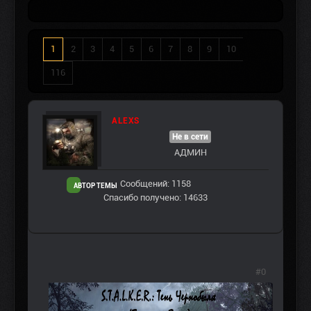
1
2
3
4
5
6
7
8
9
10
116
ALEXS
Не в сети
АДМИН
Сообщений: 1158
АВТОР ТЕМЫ
Спасибо получено: 14633
#0