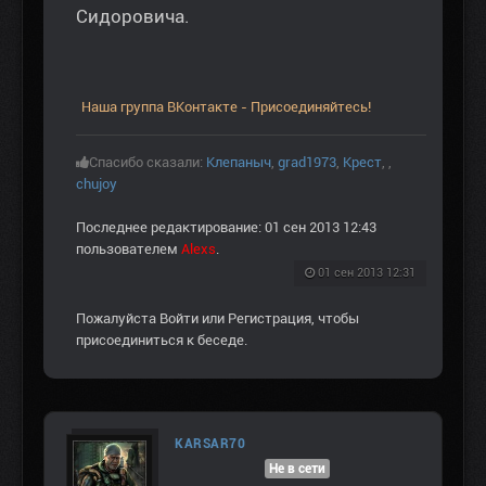
Сидоровича.
Наша группа ВКонтакте - Присоединяйтесь!
Спасибо сказали:
Клепаныч
,
grad1973
,
Крест
,
,
chujoy
Последнее редактирование: 01 сен 2013 12:43
пользователем
Alexs
.
01 сен 2013 12:31
Пожалуйста
Войти
или
Регистрация
, чтобы
присоединиться к беседе.
KARSAR70
Не в сети