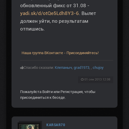
обновленный фикс от 31.08 -
yadi.sk/d/otQe5Ldh8Y3-6
. Вылет
должен уйти, по результатам
отпишись.
Наша группа ВКонтакте - Присоединяйтесь!
Спасибо сказали:
Клепаныч
,
grad1973
,
,
chujoy
01 сен 2013 12:08
Пожалуйста
Войти
или
Регистрация
, чтобы
присоединиться к беседе.
KARSAR70