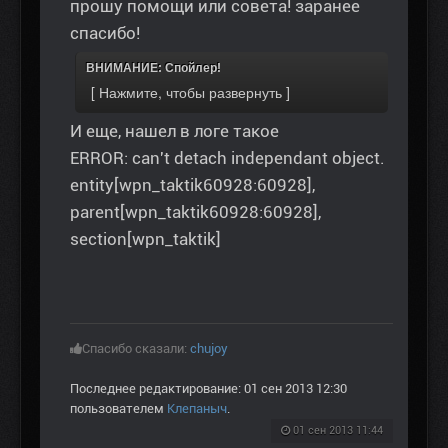
прошу помощи или совета! заранее
спасибо!
ВНИМАНИЕ: Спойлер!
И еще, нашел в логе такое
ERROR: can't detach independant object.
entity[wpn_taktik60928:60928],
parent[wpn_taktik60928:60928],
section[wpn_taktik]
Спасибо сказали:
chujoy
Последнее редактирование: 01 сен 2013 12:30
пользователем
Клепаныч
.
01 сен 2013 11:44