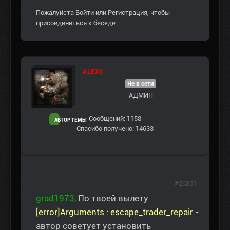
Пожалуйста
Войти
или
Регистрация
, чтобы
присоединиться к беседе.
ALEXS
Не в сети
АДМИН
Сообщений: 1158
АВТОР ТЕМЫ
Спасибо получено: 14633
#26861
grad1973,
По твоей вылету
[error]Arguments : escape_trader_repair
-
автор советует установить