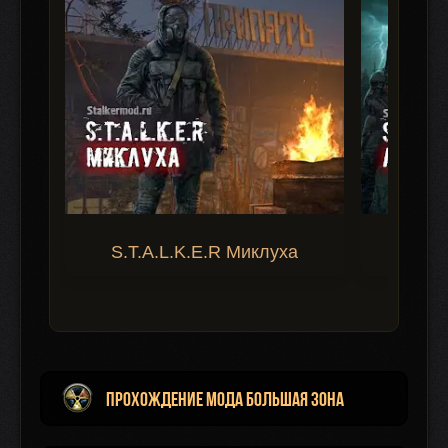
S.T.A.L.K.E.R Миклуха
S.T.A.
Прохождение мода Большая Зона