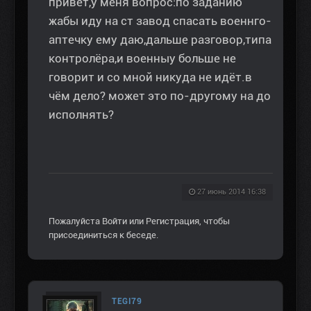
привет,у меня вопрос:по заданию
жабы иду на ст завод спасать военнго-
аптечку ему даю,дальше разговор,типа
контролёра,и военныу больше не
говорит и со мной никуда не идёт.в
чём дело? может это по-другому на до
исполнять?
27 июнь 2014 16:38
Пожалуйста
Войти
или
Регистрация
, чтобы
присоединиться к беседе.
TEGI79