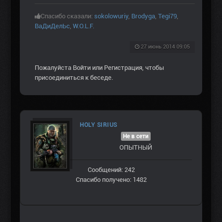
Спасибо сказали:
sokolowuriy
,
Brodyga
,
Tegi79
,
ВаДиДелЬс
,
W.O.L.F.
27 июнь 2014 09:05
Пожалуйста
Войти
или
Регистрация
, чтобы
присоединиться к беседе.
HOLY SIRIUS
Не в сети
ОПЫТНЫЙ
Сообщений: 242
Спасибо получено: 1482