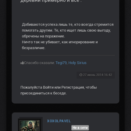
деревни примерно и все .
Добиваются успеха лишь те, кто всегда стремится
помогать другим. Те, кто ищет лишь свою выгоду,
обречены на поражение.
Ничто так не убивает, как игнорирование и
безразличие.
Спасибо сказали:
Tegi79
,
Holy Sirius
27 июнь 2014 16:42
Пожалуйста
Войти
или
Регистрация
, чтобы
присоединиться к беседе.
XOXOLPAVEL
Не в сети