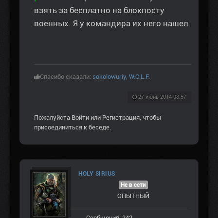
взять за бесплатно на блокпосту
военных. Я у командира их него нашел.
Спасибо сказали:
sokolowuriy
,
W.O.L.F.
27 июнь 2014 08:57
Пожалуйста
Войти
или
Регистрация
, чтобы
присоединиться к беседе.
HOLY SIRIUS
Не в сети
ОПЫТНЫЙ
Сообщений: 242