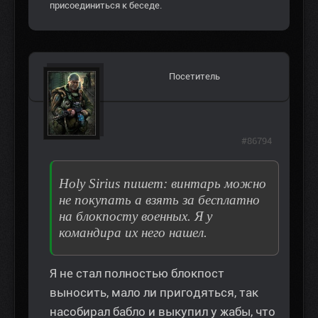
присоединиться к беседе.
Посетитель
#86794
Holy Sirius пишет:
винтарь можно
не покупать а взять за бесплатно
на блокпосту военных. Я у
командира их него нашел.
Я не стал полностью блокпост
выносить, мало ли пригодяться, так
насобирал бабло и выкупил у жабы, что