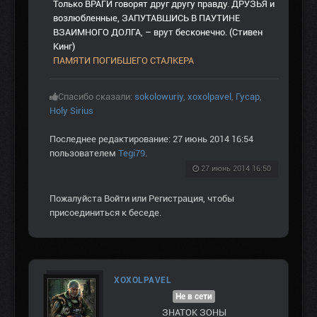
Только ВРАГИ говорят друг другу правду. ДРУЗЬЯ и
возлюбленные, ЗАПУТАВШИСЬ В ПАУТИНЕ
ВЗАИМНОГО ДОЛГА, – врут бесконечно. (Стивен
Кинг)
ПАМЯТИ ПОГИБШЕГО СТАЛКЕРА
Спасибо сказали:
sokolowuriy
,
xoxolpavel
,
Гусар
,
Holy Sirius
Последнее редактирование: 27 июнь 2014 16:54
пользователем
Tegi79
.
27 июнь 2014 16:50
Пожалуйста
Войти
или
Регистрация
, чтобы
присоединиться к беседе.
XOXOLPAVEL
Не в сети
ЗНАТОК ЗОНЫ