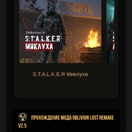
S.T.A.L.K.E.R Миклуха
S.T.A.
Прохождение мода Oblivion Lost Remake
v2.5