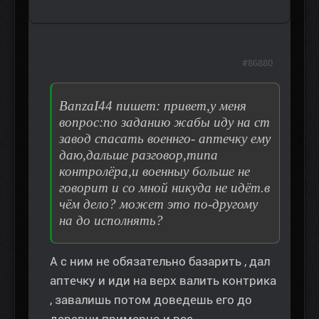
#86880
BanzaI44 пишет: привет,у меня
вопрос:по заданию жабы иду на ст
завод спасать военнго- аптечку ему
даю,дальше разговор,типа
контролёра,и военныу больше не
говорит и со мной никуда не идёт.в
чём дело? может это по-другому
на до исполнять?
А с ним не обязательно базарить , дал
аптечку и иди на верх валить контрика
, завалишь потом доведешь его до