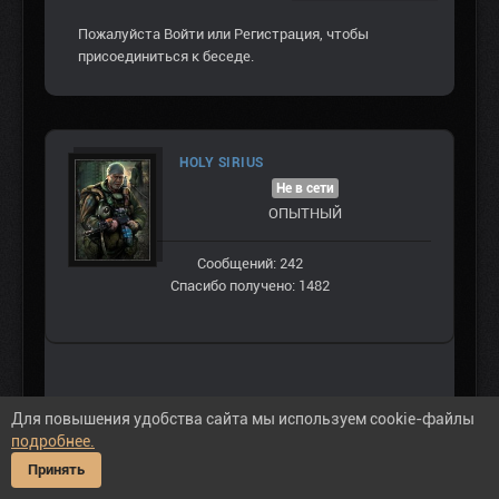
Пожалуйста
Войти
или
Регистрация
, чтобы
присоединиться к беседе.
HOLY SIRIUS
Не в сети
ОПЫТНЫЙ
Сообщений: 242
Спасибо получено: 1482
#86898
Для повышения удобства сайта мы используем cookie-файлы
xoxolpavel
еще АКС-74 можно получить
подробнее.
по заданию того сталкера у скалы
Принять
правда задание не отмечается в ПДА.