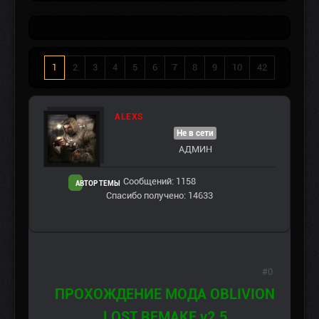
1
2
3
4
5
6
7
8
9
10
42
ALEXS
Не в сети
АДМИН
Сообщений: 1158
АВТОР ТЕМЫ
Спасибо получено: 14633
#0
ПРОХОЖДЕНИЕ МОДА OBLIVION
LOST REMAKE v2.5