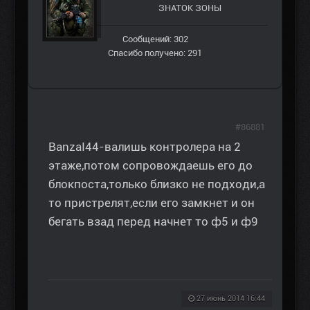
ЗНАТОК ЗОНЫ
Сообщений: 302
Спасибо получено: 291
#86881
BanzaI44-валишь контролера на 2
этаже,потом сопровождаешь его до
блокпоста,только близко не подходи,а
то пристрелят,если его замкнет и он
бегать взад перед начнет то ф5 и ф9
27 июнь 2014 16:44