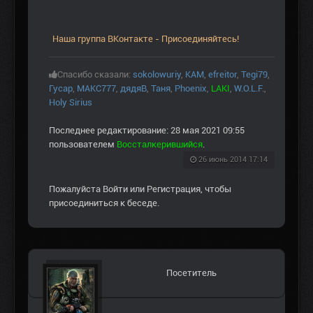
Наша группа ВКонтакте - Присоединяйтесь!
Спасибо сказали:
sokolowuriy
,
KAM
,
efreitor
,
Tegi79
,
Гусар
,
МАКС777
,
дядяВ
,
Таня
,
Phoenix
,
LAKI
,
W.O.L.F.
,
Holy Sirius
Последнее редактирование: 28 мая 2021 09:55
пользователем
Воссталкерившийся
.
26 июнь 2014 17:14
Пожалуйста
Войти
или
Регистрация
, чтобы
присоединиться к беседе.
Посетитель