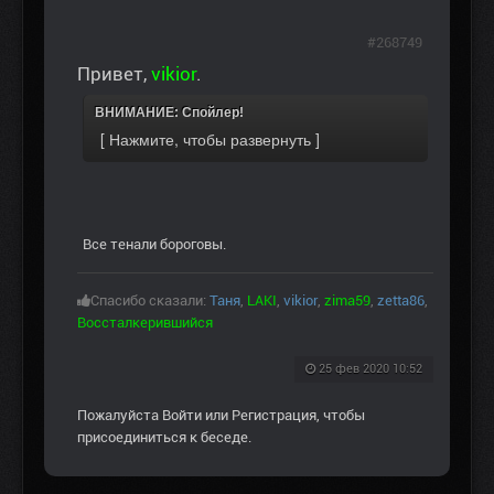
#268749
Привет,
vikior
.
ВНИМАНИЕ: Спойлер!
Все тенали бороговы.
Спасибо сказали:
Таня
,
LAKI
,
vikior
,
zima59
,
zetta86
,
Воссталкерившийся
25 фев 2020 10:52
Пожалуйста
Войти
или
Регистрация
, чтобы
присоединиться к беседе.