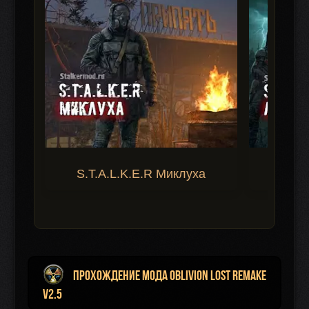
S.T.A.L.K.E.R Миклуха
S.T.A.
Прохождение мода Oblivion Lost Remake
v2.5