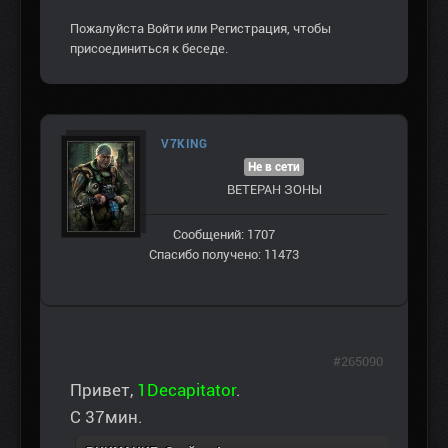
Пожалуйста
Войти
или
Регистрация
, чтобы
присоединиться к беседе.
V7KING
Не в сети
ВЕТЕРАН ЗOНЫ
Сообщений: 1707
Спасибо получено: 11473
#265090
Привет,
1Decapitator
.
С 37мин.