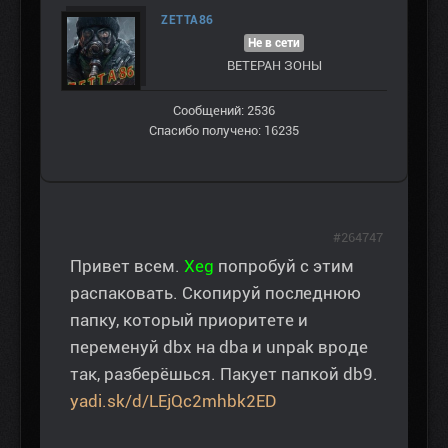
ZETTA86
Не в сети
ВЕТЕРАН ЗOНЫ
Сообщений: 2536
Спасибо получено: 16235
#264747
Привет всем.
Xeg
попробуй с этим
распаковать. Скопируй последнюю
папку, который приоритете и
переменуй dbx на dba и unpak вроде
так, разберёшься. Пакует папкой db9.
yadi.sk/d/LEjQc2mhbk2ED