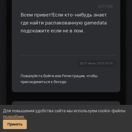
#271536
Всем привет!Если кто-нибудь знает
где найти распакованную gamedata
подскажите если не в лом.
07 июнь 2020 05:56
Пожалуйста
Войти
или
Регистрация
, чтобы
присоединиться к беседе.
BORIS.102
Для повышения удобства сайта мы используем cookie-файлы
подробнее.
Не в сети
ОПЫТНЫЙ
Принять