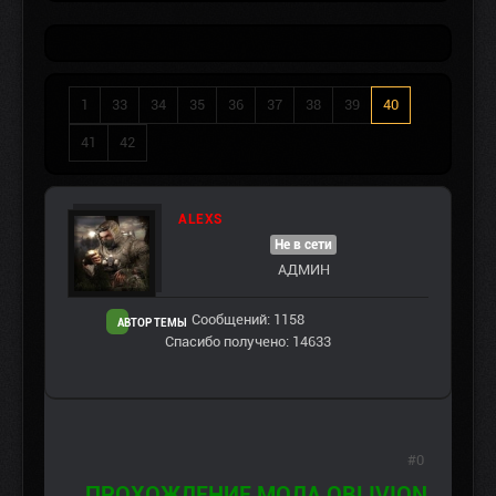
1
33
34
35
36
37
38
39
40
41
42
ALEXS
Не в сети
АДМИН
Сообщений: 1158
АВТОР ТЕМЫ
Спасибо получено: 14633
#0
ПРОХОЖДЕНИЕ МОДА OBLIVION