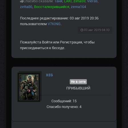
Спасибо сказали:
Таня
,
LAKI
,
zima59
,
Vieras
,
zetta86
,
Воссталкерившийся
,
zema164
Последнее редактирование: 03 авг 2019 20:36
пользователем
V7KING
.
03 авг 2019 04:33
Пожалуйста
Войти
или
Регистрация
, чтобы
присоединиться к беседе.
XEG
Не в сети
ПРИБЫВШИЙ
Сообщений: 15
Спасибо получено: 4