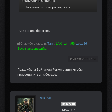
ВНИМАНИЕ: Спойлер!
Все тенали бороговы.
Спасибо сказали:
Таня
,
LAKI
,
zima59
,
zetta86
,
Воссталкерившийся
31 окт 2019 17:04
Пожалуйста
Войти
или
Регистрация
, чтобы
присоединиться к беседе.
VIKIOR
Не в сети
МАСТЕР