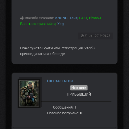
Спасибо сказали:
V7KING
,
Таня
,
LAKI
,
zima59
,
Воссталкерившийся
,
Xeg
21 окт 2019 09:28
Пожалуйста
Войти
или
Регистрация
, чтобы
присоединиться к беседе.
1DECAPITATOR
Не в сети
ПРИБЫВШИЙ
Сообщений: 1
Спасибо получено: 0