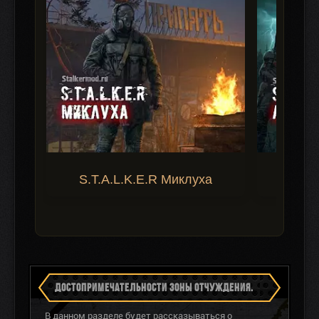
S.T.A.L.K.E.R Миклуха
S.T.A.
ДОСТОПРИМЕЧАТЕЛЬНОСТИ ЗОНЫ ОТЧУЖДЕНИЯ.
ЗОНА В РЕАЛЬНОСТИ.
В данном разделе будет рассказываться о