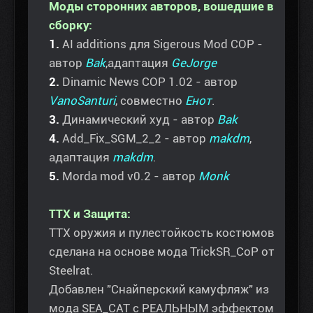
Моды сторонних авторов, вошедшие в
сборку:
1.
AI additions для Sigerous Mod COP -
автор
Bak
,адаптация
GeJorge
2.
Dinamic News COP 1.02 - автор
VanoSanturi
, совместно
Енот
.
3.
Динамический худ - автор
Bak
4.
Add_Fix_SGM_2_2 - автор
makdm
,
адаптация
makdm
.
5.
Morda mod v0.2 - автор
Monk
ТТХ и Защита:
ТТХ оружия и пулестойкость костюмов
сделана на основе мода TrickSR_CoP от
Steelrat.
Добавлен "Снайперский камуфляж" из
мода SEA_CAT с РЕАЛЬНЫМ эффектом