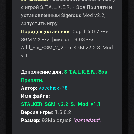
с игрой S.T.A.L.K.E.R. - Зов Припяти и
установленным Sigerous Mod v2.2,
запустить игру.
Порядок установки:
Cop 1.6.0.2 -->
SGM 2.2 --> фикс от 19.03 -->
Add_Fix_SGM_2_2 --> SGM v2.2 S. Mod
v.1.1
Дополнение для:
S.T.A.L.K.E.R.: Зов
Припяти.
Автор:
vovchick-78
Имя файла:
STALKER_SGM_v2.2_S._Mod_v1.1
Версия игры:
1.6.0.2
Размер:
92Mb одной
"gamedata".