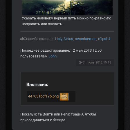
Указать человеку верный путь можно по-разному:
направить или послать.
Спасибо сказали:
Holy Sirius
,
neondaemon
,
n1psh4
Последнее редактирование: 12 мая 2013 12:50
пользователем
John
.
01 июль 2012 15:18
Вложения:
447031bcf17b.png
Пожалуйста
Войти
или
Регистрация
, чтобы
присоединиться к беседе.