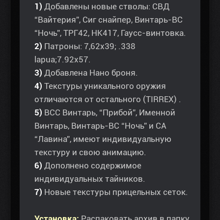
1)
Добавлены новые стволы: СВД
“Вайтерия”, Сиг снайпер, Винтарь-ВС
“Ночь”, ТРГ42, НК417, Гаусс-винтовка.
2)
Патроны: 7,62х39; .338
lapua;7.92x57.
3)
Добавлена Нано броня.
4)
Текстуры уникального оружия
отличаются от остального (TIRREX) .
5)
ВСС Винтарь, “Прибой”, Именной
Винтарь, Винтарь-ВС “Ночь” и СА
“Лавина”, имеют индивидуальную
текстуру и свою анимацию.
6)
Дополнено содержимое
индивидуальных тайников.
7)
Новые текстуры прицельных сеток.
Установка:
Распаковать архив в папку