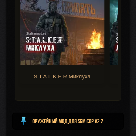
S.T.A.L.K.E.R Миклуха
S.T.A.
Оружейный мод для Sgm Cop v2.2