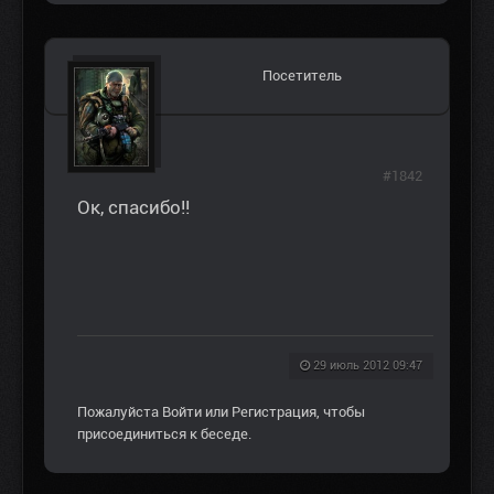
Посетитель
#1842
Ок, спасибо!!
29 июль 2012 09:47
Пожалуйста
Войти
или
Регистрация
, чтобы
присоединиться к беседе.