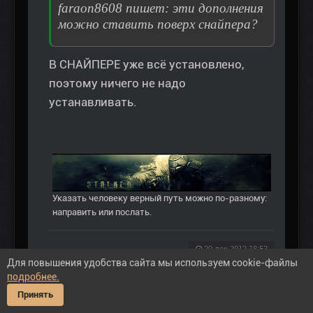
faraon8608 пишет: эти дополнения
можно ставить поверх снайпера?
В СНАЙПЕРЕ уже всё установлено,
поэтому ничего не надо
устанавливать.
Указать человеку верный путь можно по-разному:
направить или послать.
20 дек 2012 18:53
Для повышения удобства сайта мы используем cookie-файлы
подробнее.
Пожалуйста
Войти
или
Регистрация
, чтобы
присоединиться к беседе.
Принять