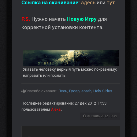
Ссылка на скачивание:
здесь
или
тут
P.S.
Нужно начать
Новую Игру
для
корректной установки контента.
Указать человеку верный путь можно по-разному:
направить или послать.
Спасибо сказали:
Леон
,
Гусар
,
anarh
,
Holy Sirius
Последнее редактирование: 27 дек 2012 17:33
пользователем
Alexs
.
01 июль 2012 10:49