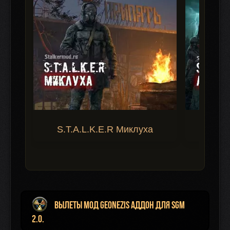
S.T.A.L.K.E.R Миклуха
S.T.A.
Вылеты мод Geonezis аддон для SGM
2.0.