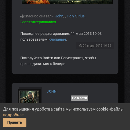
Спасибо сказали:
John
,
,
Holy Sirius
,
Воссталкерившийся
Последнее редактирование: 11 мая 2013 19:08
пользователем
Клепаныч
.
04 март 2013 16:32
Пожалуйста
Войти
или
Регистрация
, чтобы
присоединиться к беседе.
JOHN
Не в сети
ВЕТЕРАН ЗOНЫ
Для повышения удобства сайта мы используем cookie-файлы
ЛЕГЕНДА ЗОНЫ
подробнее.
Принять
Сообщений: 1158