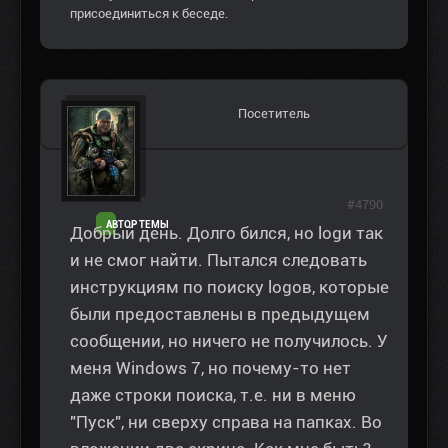
присоединиться к беседе.
Посетитель
#4790
АВТОР ТЕМЫ
Добрый день. Долго бился, но logи так
и не смог найти. Пытался следовать
инструкциям по поиску logов, которые
были предоставлены в предыдущем
сообщении, но ничего не получилось. У
меня Windows 7, но почему-то нет
даже строки поиска, т.е. ни в меню
"Пуск", ни сверху справа на папках. Во