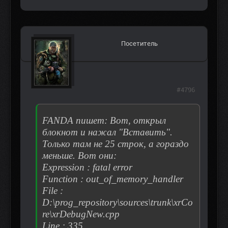
Посетитель
#4796
FANDA пишет: Вот, открыл
блокнот и нажал "Вставить".
Только там не 25 строк, а гораздо
меньше. Вот они:
Expression : fatal error
Function : out_of_memory_handler
File :
D:\prog_repository\sources\trunk\xrCo
re\xrDebugNew.cpp
Line : 335