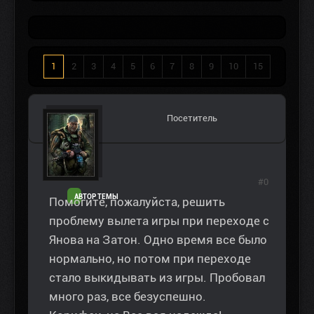
1
2
3
4
5
6
7
8
9
10
15
Посетитель
#0
АВТОР ТЕМЫ
Помогите, пожалуйста, решить
проблему вылета игры при переходе с
Янова на Затон. Одно время все было
нормально, но потом при переходе
стало выкидывать из игры. Пробовал
много раз, все безуспешно.