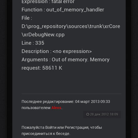
Expression : fatal error
Function : out_of_memory_handler
File :
D:\prog_repository\sources\trunk\xrCore
\xrDebugNew.cpp
Line : 335
Description : <no expression>
Arguments : Out of memory. Memory
request: 58611 K
Последнее редактирование: 04 март 2013 09:33
пользователем
Alexs
.
28 дек 2012 18:09
Пожалуйста
Войти
или
Регистрация
, чтобы
присоединиться к беседе.