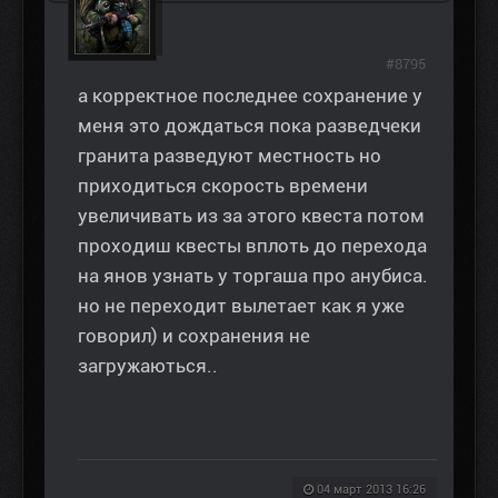
#8795
а корректное последнее сохранение у
меня это дождаться пока разведчеки
гранита разведуют местность но
приходиться скорость времени
увеличивать из за этого квеста потом
проходиш квесты вплоть до перехода
на янов узнать у торгаша про анубиса.
но не переходит вылетает как я уже
говорил) и сохранения не
загружаються..
04 март 2013 16:26