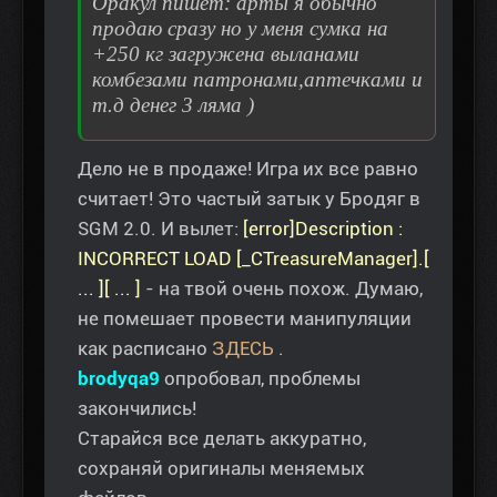
Оракул пишет: арты я обычно
продаю сразу но у меня сумка на
+250 кг загружена выланами
комбезами патронами,аптечками и
т.д денег 3 ляма )
Дело не в продаже! Игра их все равно
считает! Это частый затык у Бродяг в
SGM 2.0. И вылет:
[error]Description :
INCORRECT LOAD [_CTreasureManager].[
... ][ ... ]
- на твой очень похож. Думаю,
не помешает провести манипуляции
как расписано
ЗДЕСЬ
.
brodyqa9
опробовал, проблемы
закончились!
Старайся все делать аккуратно,
сохраняй оригиналы меняемых