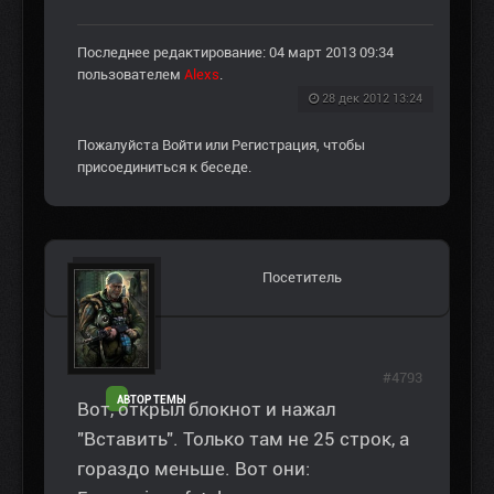
Последнее редактирование: 04 март 2013 09:34
пользователем
Alexs
.
28 дек 2012 13:24
Пожалуйста
Войти
или
Регистрация
, чтобы
присоединиться к беседе.
Посетитель
#4793
АВТОР ТЕМЫ
Вот, открыл блокнот и нажал
"Вставить". Только там не 25 строк, а
гораздо меньше. Вот они: