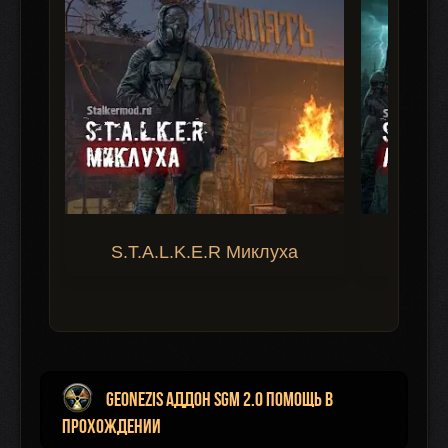
S.T.A.L.K.E.R Миклуха
S.T.A.
Geonezis аддон SGM 2.0 помощь в
прохождении