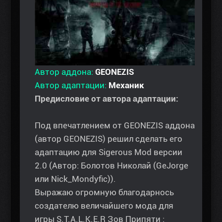
Автор аддона:
GEONEZIS
Автор адаптации:
Механик
Предисловие от автора адаптации:
Под впечатлением от GEONEZIS аддона
(автор GEONEZIS) решил сделать его
адаптацию для Sigerous Mod версии
2.0 (Автор: Болотов Николай (GeJorge
или Nick_Mondyfic)).
Выражаю огромную благодарнось
создателю величайшего мода для
игры S.T.A.L.K.E.R Зов Припяти :