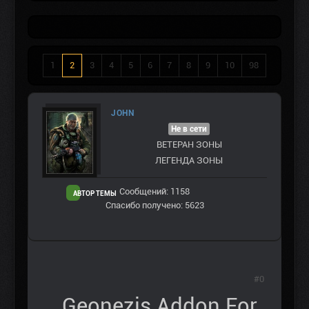
1
2
3
4
5
6
7
8
9
10
98
JOHN
Не в сети
ВЕТЕРАН ЗOНЫ
ЛЕГЕНДА ЗОНЫ
Сообщений: 1158
АВТОР ТЕМЫ
Спасибо получено: 5623
#0
Geonezis Addon For