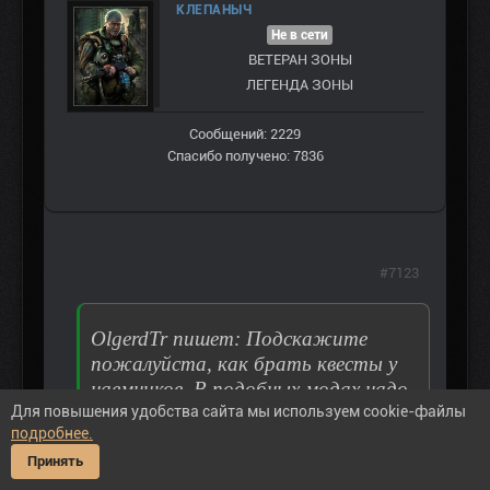
КЛЕПАНЫЧ
Не в сети
ВЕТЕРАН ЗOНЫ
ЛЕГЕНДА ЗОНЫ
Сообщений: 2229
Спасибо получено: 7836
#7123
OlgerdTr пишет: Подскажите
пожалуйста, как брать квесты у
наемников. В подобных модах надо
Для повышения удобства сайта мы используем cookie-файлы
было освободить СБУшника, но
подробнее.
здесь такого задания нет. Костюм
Принять
надел, но требуют пароль. И еще
вопрос: квесты Назара закончились