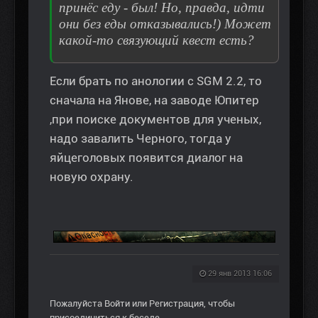
принёс еду - был! Но, правда, идти
они без еды отказывались!) Может
какой-то связующий квест есть?
Если брать по анологии с SGM 2.2, то
сначала на Янове, на заводе Юпитер
,при поиске документов для ученых,
надо завалить Черного, тогда у
яйцеголовых появится диалог на
новую охрану.
29 янв 2013 16:06
Пожалуйста
Войти
или
Регистрация
, чтобы
присоединиться к беседе.