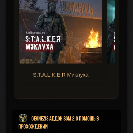
S.T.A.L.K.E.R Миклуха
S.T.A.
Geonezis аддон SGM 2.0 помощь в
прохождении