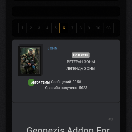
1
2
3
4
5
6
7
8
9
10
98
JOHN
Не в сети
ВЕТЕРАН ЗOНЫ
ЛЕГЕНДА ЗОНЫ
Сообщений: 1158
АВТОР ТЕМЫ
Спасибо получено: 5623
#0
Geonezis Addon For