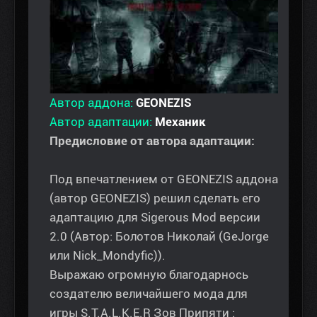
Автор аддона:
GEONEZIS
Автор адаптации:
Механик
Предисловие от автора адаптации:
Под впечатлением от GEONEZIS аддона
(автор GEONEZIS) решил сделать его
адаптацию для Sigerous Mod версии
2.0 (Автор: Болотов Николай (GeJorge
или Nick_Mondyfic)).
Выражаю огромную благодарнось
создателю величайшего мода для
игры S.T.A.L.K.E.R Зов Припяти :