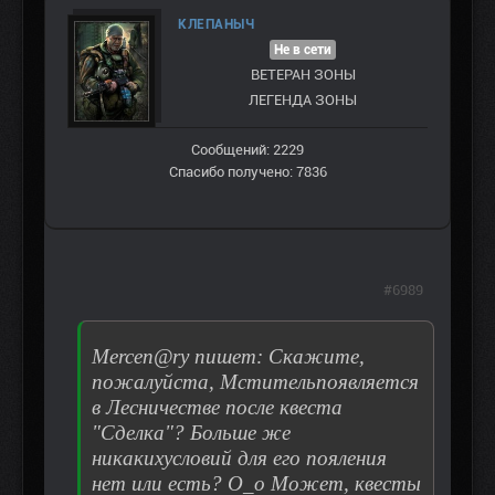
КЛЕПАНЫЧ
Не в сети
ВЕТЕРАН ЗOНЫ
ЛЕГЕНДА ЗОНЫ
Сообщений: 2229
Спасибо получено: 7836
#6989
Mercen@ry пишет: Скажите,
пожалуйста, Мстительпоявляется
в Лесничестве после квеста
"Сделка"? Больше же
никакихусловий для его пояления
нет или есть? О_о Может, квесты