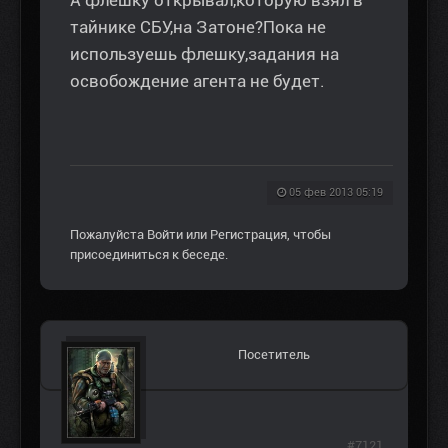
А флешку открывал,которую взял в
тайнике СБУ,на Затоне?Пока не
используешь флешку,задания на
освобождение агента не будет.
05 фев 2013 05:19
Пожалуйста
Войти
или
Регистрация
, чтобы
присоединиться к беседе.
Посетитель
#7121