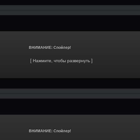
			ВНИМАНИЕ: Спойлер!		
			ВНИМАНИЕ: Спойлер!		