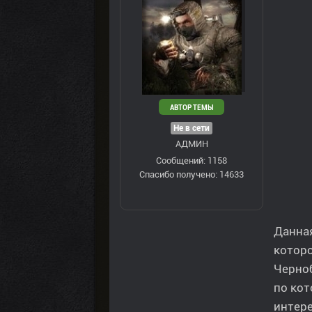
АВТОР ТЕМЫ
Не в сети
АДМИН
Сообщений: 1158
Спасибо получено: 14633
Данная
которо
Черноб
по кот
интере