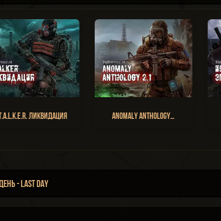
T.A.L.K.E.R. Ликвидация
Anomaly Anthology…
нь - Last Day