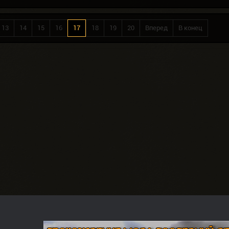
13
14
15
16
17
18
19
20
Вперед
В конец