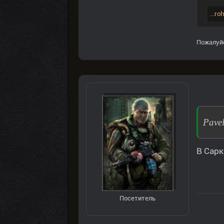
...r
Пожалуй
Pave
В Сарк
Посетитель