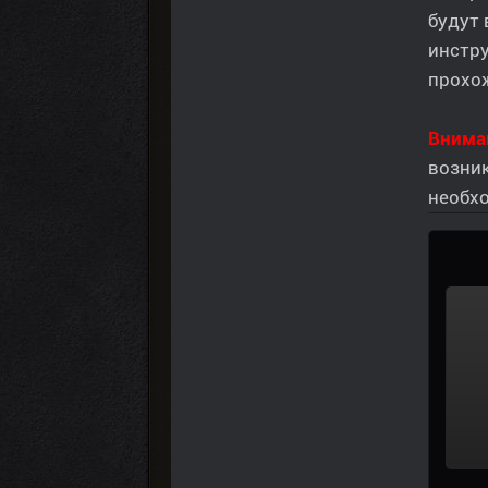
будут 
инстр
прохо
Вниман
возник
необх