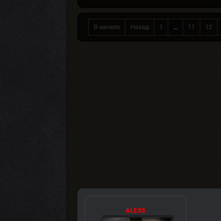
В начало
Назад
1
...
11
12
ALEXS