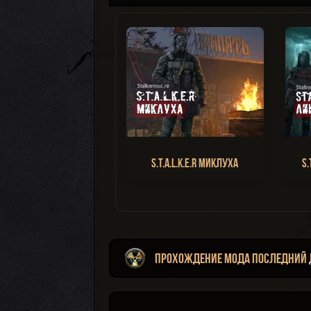
S.T.A.L.K.E.R Миклуха
S.
Прохождение мода Последний Де