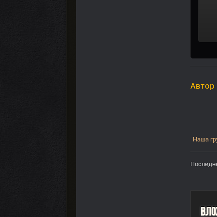
Автор
Наша гр
Последне
Вло