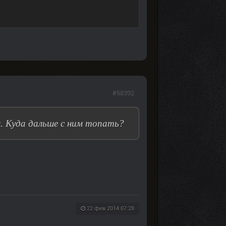
#58392
. Куда дальше с ним топать?
22 фев 2014 07:28