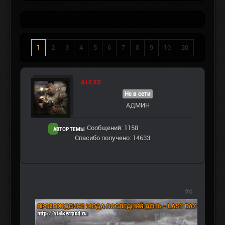
1
2
3
4
5
6
7
8
9
10
20
ALEXS
Не в сети
АДМИН
Сообщений: 1158
АВТОР ТЕМЫ
Спасибо получено: 14633
#0