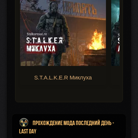
S.T.A.L.K.E.R Миклуха
S.T.A.
Прохождение мода Последний День -
Last Day