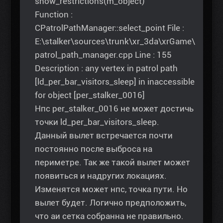
show_restrictions(m_object)
Function :
CPatrolPathManager::select_point File :
E:\stalker\sources\trunk\xr_3da\xrGame\
patrol_path_manager.cpp Line : 155
Description : any vertex in patrol path
[ld_per_bar_visitors_sleep] in inaccessible
for object [per_stalker_0016]
Нпс per_stalker_0016 не может достичь
точки ld_per_bar_visitors_sleep.
Данный вылет встречается почти
постоянно после выброса на
периметре. Так же такой вылет может
появиться и надругих локациях.
Изменятся может нпс, точка пути. Но
вылет будет. Логично предположить,
что аи сетка собранна не правильно.