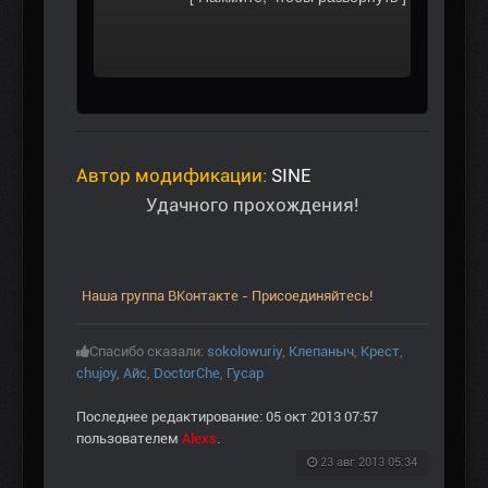
Автор модификации:
SINE
Удачного прохождения!
Наша группа ВКонтакте - Присоединяйтесь!
Спасибо сказали:
sokolowuriy
,
Клепаныч
,
Крест
,
chujoy
,
Aйс
,
DoctorChe
,
Гусар
Последнее редактирование: 05 окт 2013 07:57
пользователем
Alexs
.
23 авг 2013 05:34