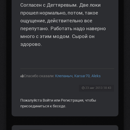
Согласен с Дегтяревым. Две локи
прошел нормально, потом, такое
ощущение, действительно все
перепутано. Работать надо наверно
много с этим модом. Сырой он
здорово.
Спасибо сказали:
Клепаныч
,
Karsar70
,
Aleks
23 авг 2013 18:43
Пожалуйста
Войти
или
Регистрация
, чтобы
присоединиться к беседе.