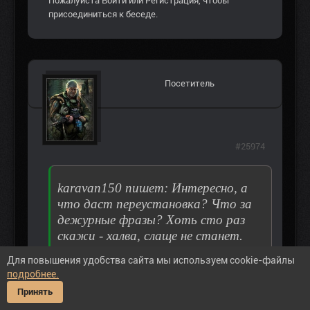
Пожалуйста
Войти
или
Регистрация
, чтобы
присоединиться к беседе.
Посетитель
#25974
karavan150 пишет: Интересно, а
что даст переустановка? Что за
дежурные фразы? Хоть сто раз
скажи - халва, слаще не станет.
Авторам тестировать нужно мод,
Для повышения удобства сайта мы используем cookie-файлы
а не выкладывать полуфабрикат.
подробнее.
Принять
karavan150
, почему-то во многих