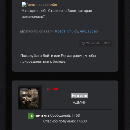
Что ждет тебя Сталкер, в Зоне, которая
изменилась?
Спасибо сказали:
Крест
,
chujoy
,
Aйс
,
Гусар
23 авг 2013 10:43
Пожалуйста
Войти
или
Регистрация
, чтобы
присоединиться к беседе.
ALEXS
Не в сети
АДМИН
Сообщений: 1158
АВТОР ТЕМЫ
Спасибо получено: 14633