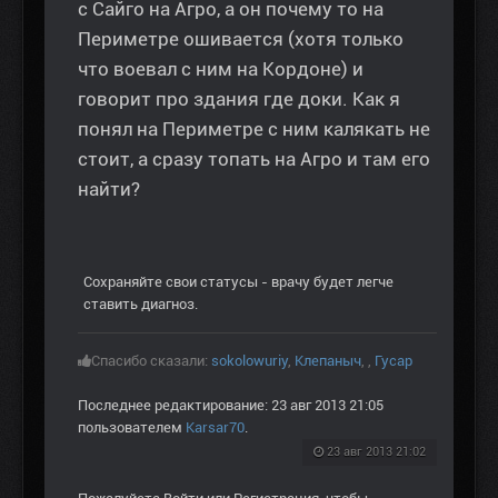
с Сайго на Агро, а он почему то на
Периметре ошивается (хотя только
что воевал с ним на Кордоне) и
говорит про здания где доки. Как я
понял на Периметре с ним калякать не
стоит, а сразу топать на Агро и там его
найти?
Сохраняйте свои статусы - врачу будет легче
ставить диагноз.
Спасибо сказали:
sokolowuriy
,
Клепаныч
,
,
Гусар
Последнее редактирование: 23 авг 2013 21:05
пользователем
Karsar70
.
23 авг 2013 21:02