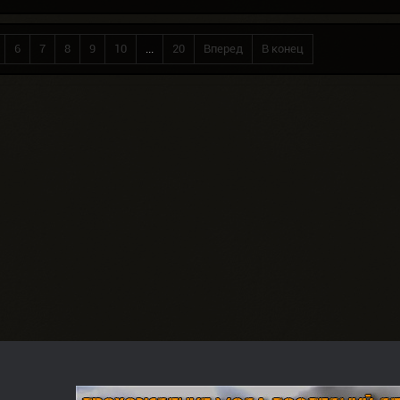
6
7
8
9
10
...
20
Вперед
В конец