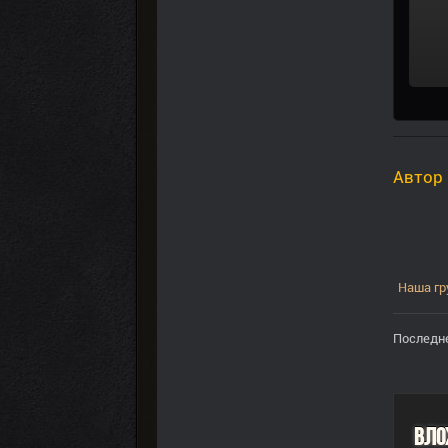
Автор
Наша гр
Последне
Вло