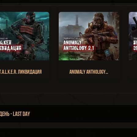
T.A.L.K.E.R. Ликвидация
Anomaly Anthology…
нь - Last Day