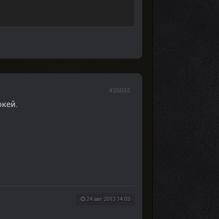
#26032
окей.
24 авг 2013 14:03