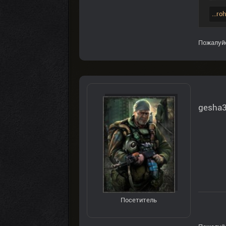
...r
Пожалуй
gesha3
Посетитель