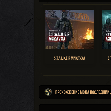
S.T.A.L.K.E.R Миклуха
S.
Прохождение мода Последний Де