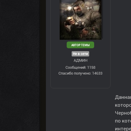
АВТОР ТЕМЫ
Не в сети
АДМИН
Сообщений: 1158
Спасибо получено: 14633
Данная
которо
Черноб
по кот
интере