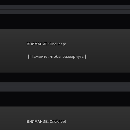
			ВНИМАНИЕ: Спойлер!		
			ВНИМАНИЕ: Спойлер!		