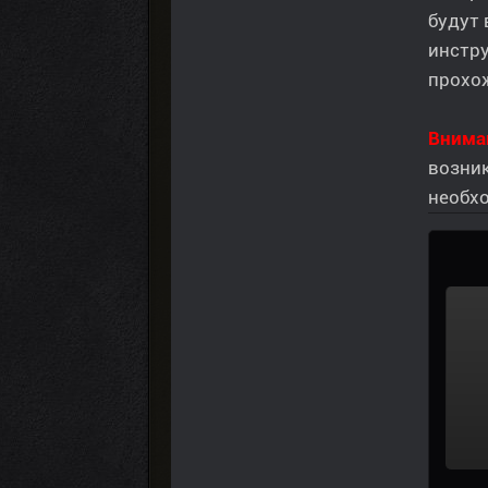
будут 
инстр
прохо
Вниман
возник
необх