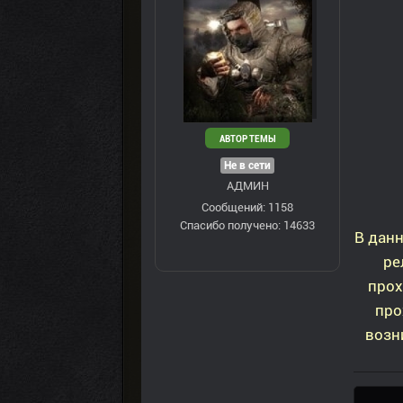
АВТОР ТЕМЫ
Не в сети
АДМИН
Сообщений: 1158
Спасибо получено: 14633
В дан
ре
прох
про
возн