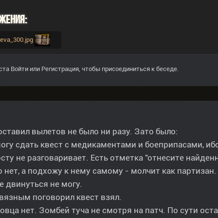
жения:
areva_300.jpg
ста
Войти
или
Регистрация
, чтобы присоединиться к беседе.
ставил вылетов не было ни разу. Зато было:
могу сдать квест с медикаментами и боеприпасами, иб
сту не разговаривает. Есть отметка "отнесите найденно
о нет, а подхожу к нему самому - молчит как партизан.
 двинуться не могу.
связным поговорил квест взял.
говца нет. Зомбей туча не смотря на патч. По сути о