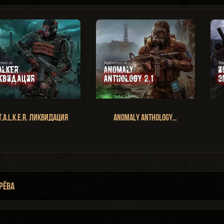
T.A.L.K.E.R. Ликвидация
Anomaly Anthology…
рёва