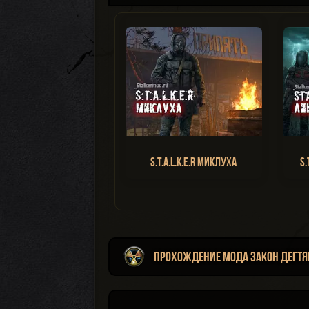
S.T.A.L.K.E.R Миклуха
S.
Прохождение мода Закон Дегтя