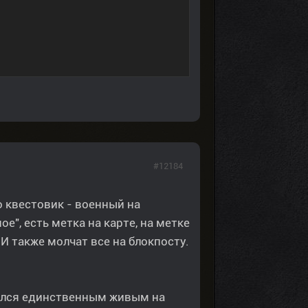
#12184
о квестовик - военный на
е", есть метка на карте, на метке
 И также молчат все на блокпосту.
стался единственным живым на