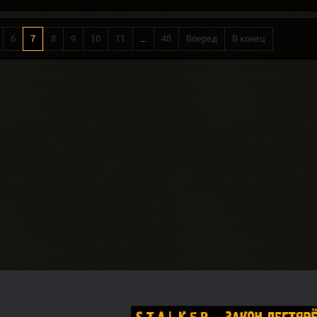
6
7
8
9
10
11
...
48
Вперед
В конец