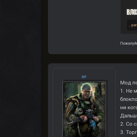
Вло
...y
Пожалуй
ЯР
Мод по
1. Не 
блокпо
ни ког
Дальше
2. Со 
3. Тор