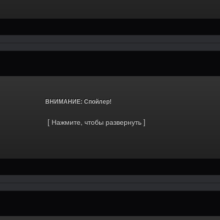
			ВНИМАНИЕ: Спойлер!		