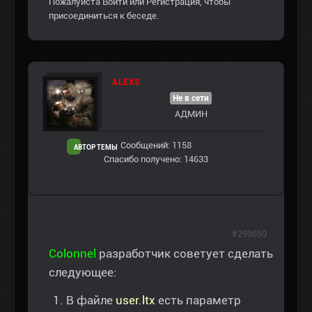
Пожалуйста
Войти
или
Регистрация
, чтобы
присоединиться к беседе.
ALEXS
Не в сети
АДМИН
Сообщений: 1158
АВТОР ТЕМЫ
Спасибо получено: 14633
#299659
Colonnel
разработчик советует сделать
следующее:
В файле
user.ltx
есть параметр