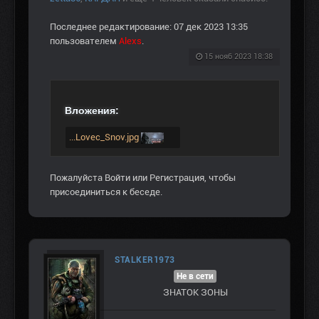
Последнее редактирование: 07 дек 2023 13:35
пользователем
Alexs
.
15 нояб 2023 18:38
Вложения:
...Lovec_Snov.jpg
Пожалуйста
Войти
или
Регистрация
, чтобы
присоединиться к беседе.
STALKER1973
Не в сети
ЗНАТОК ЗОНЫ