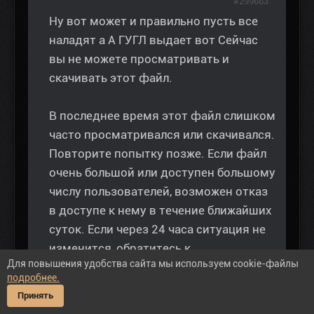
#299663
Ну вот может и правильно пусть все
наладят а А ГУГЛ выдает вот Сейчас
вы не можете просматривать и
скачивать этот файл.
В последнее время этот файл слишком
часто просматривался или скачивался.
Повторите попытку позже. Если файл
очень большой или доступен большому
числу пользователей, возможен отказ
в доступе к нему в течение ближайших
суток. Если через 24 часа ситуация не
изменится, обратитесь к
Для повышения удобства сайта мы используем cookie-файлы
администратору домена.
подробнее.
Принять
Геннадий,
вы можете скачать с Яндекса