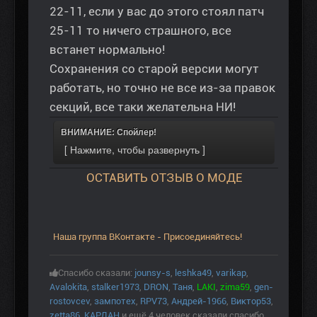
22-11, если у вас до этого стоял патч
25-11 то ничего страшного, все
встанет нормально!
Сохранения со старой версии могут
работать, но точно не все из-за правок
секций, все таки желательна НИ!
ВНИМАНИЕ: Спойлер!
ОСТАВИТЬ ОТЗЫВ О МОДЕ
Наша группа ВКонтакте - Присоединяйтесь!
Спасибо сказали:
jounsy-s
,
leshka49
,
varikap
,
Avalokita
,
stalker1973
,
DRON
,
Таня
,
LAKI
,
zima59
,
gen-
rostovcev
,
зампотех
,
RPV73
,
Андрей-1966
,
Виктор53
,
zetta86
,
КАРДАН
и ещё 4 человек сказали спасибо.