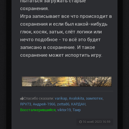
пытаться загружать старые
сохранения.
Игра записывает все что происходит в
сохранения и если был какой-нибудь
глюк, косяк, затык, слёт логики или
нечто подобное - то всё это будет
записано в сохранение. И такое
сохранение может испортить игру.
Спасибо сказали:
varikap
,
Avalokita
,
зампотех
,
RPV73
,
Андрей-1966
,
zetta86
,
КАРДАН
,
Воссталкерившийся
,
viktor19
,
Таир
16 нояб 2023 16:59