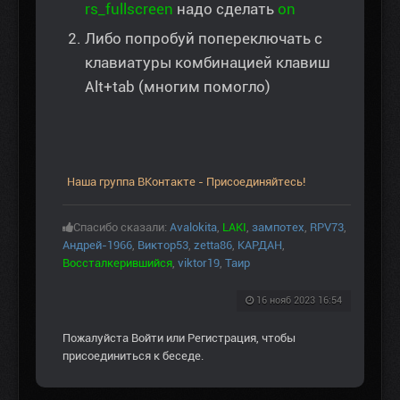
rs_fullscreen
надо сделать
on
Либо попробуй попереключать с
клавиатуры комбинацией клавиш
Alt+tab (многим помогло)
Наша группа ВКонтакте - Присоединяйтесь!
Спасибо сказали:
Avalokita
,
LAKI
,
зампотех
,
RPV73
,
Андрей-1966
,
Виктор53
,
zetta86
,
КАРДАН
,
Воссталкерившийся
,
viktor19
,
Таир
16 нояб 2023 16:54
Пожалуйста
Войти
или
Регистрация
, чтобы
присоединиться к беседе.