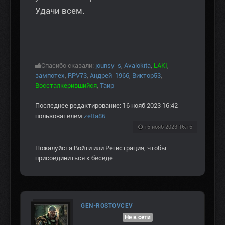
Удачи всем.
Спасибо сказали:
jounsy-s
,
Avalokita
,
LAKI
,
зампотех
,
RPV73
,
Андрей-1966
,
Виктор53
,
Воссталкерившийся
,
Таир
Последнее редактирование: 16 нояб 2023 16:42
пользователем
zetta86
.
16 нояб 2023 16:16
Пожалуйста
Войти
или
Регистрация
, чтобы
присоединиться к беседе.
GEN-ROSTOVCEV
Не в сети