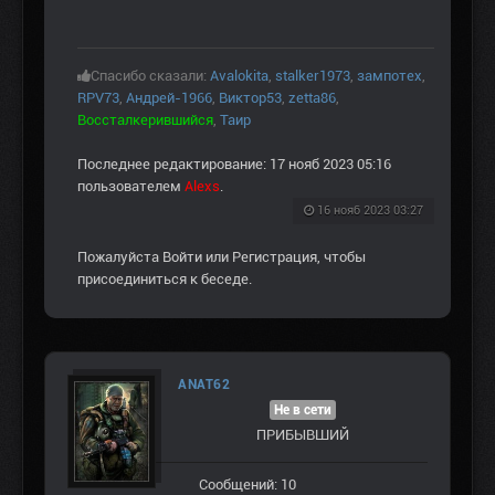
Спасибо сказали:
Avalokita
,
stalker1973
,
зампотех
,
RPV73
,
Андрей-1966
,
Виктор53
,
zetta86
,
Воссталкерившийся
,
Таир
Последнее редактирование: 17 нояб 2023 05:16
пользователем
Alexs
.
16 нояб 2023 03:27
Пожалуйста
Войти
или
Регистрация
, чтобы
присоединиться к беседе.
ANAT62
Не в сети
ПРИБЫВШИЙ
Сообщений: 10