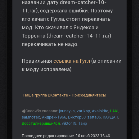
названии дату dream-catcher-10-
11.rar), содержала ошибки. Поэтому
кто качал с Гугла, стоит перекачать
мод. Кто скачивал с Яндекса и
Торрента (dream-catcher-14-11.rar)
перекачивать не надо.
Правильная
ссылка на Гугл
(в описании
к моду исправлена)
Наша группа ВКонтакте - Присоединяйтесь!
Спасибо сказали:
jounsy-s
,
varikap
,
Avalokita
,
LAKI
,
зампотех
,
Андрей-1966
,
Виктор53
,
zetta86
,
КАРДАН
,
Воссталкерившийся
,
viktor19
,
Таир
Последнее редактирование: 16 нояб 2023 16:46