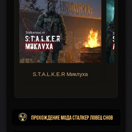
S.T.A.L.K.E.R Миклуха
S.T.A.
Прохождение мода Сталкер Ловец Снов