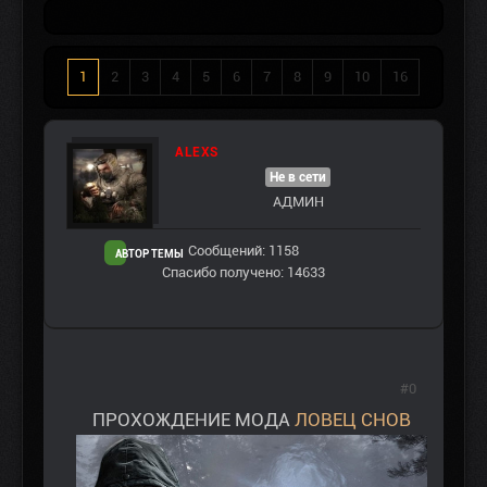
1
2
3
4
5
6
7
8
9
10
16
ALEXS
Не в сети
АДМИН
Сообщений: 1158
АВТОР ТЕМЫ
Спасибо получено: 14633
#0
ПРОХОЖДЕНИЕ МОДА
ЛОВЕЦ СНОВ