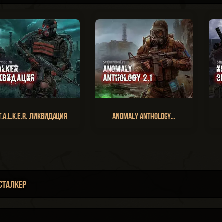
T.A.L.K.E.R. Ликвидация
Anomaly Anthology…
Сталкер