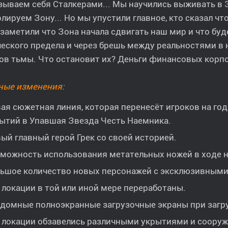
ываем себя Сталкерами... Мы научились выживать в З
лируем Зону... Но мы упустили главное, кто сказал чт
заметили что Зона начала сдвигать наш мир и что буд
еского предела и через брешь между реальностями в
в тьмы. Что остановит их? Деньги финансовых корпора
ные изменения:
ая сюжетная линия, которая перенесёт игроков на го
ытий в Упавшая Звезда Честь Наемника.
ый главный герой Грек со своей историей.
можность использования метательных ножей в ходе н
ьшое количество новых персонажей с эксклюзивными
 локации в той или иной мере переработаны.
домные полноэкранные загрузочные экраны при загру
 локации обзавелись различными укрытиями и соору