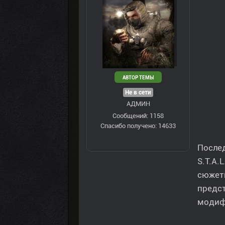
АВТОР ТЕМЫ
Не в сети
АДМИН
Сообщений: 1158
Спасибо получено: 14633
После
S.T.A.
сюжетн
предст
модифи