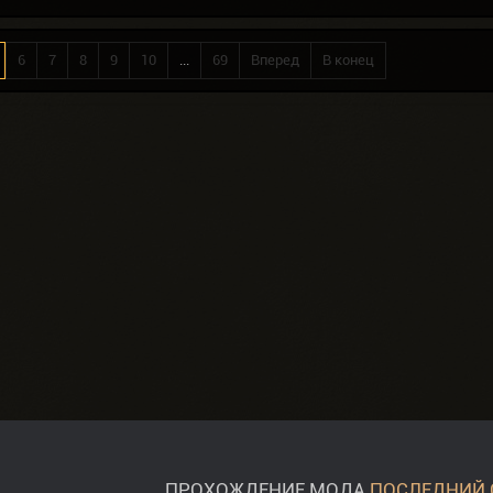
6
7
8
9
10
...
69
Вперед
В конец
ПРОХОЖДЕНИЕ МОДА
ПОСЛЕДНИЙ 