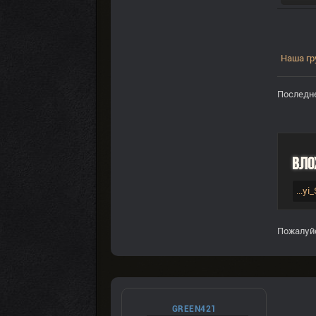
Наша гр
Последне
Вло
...yi
Пожалуй
GREEN421