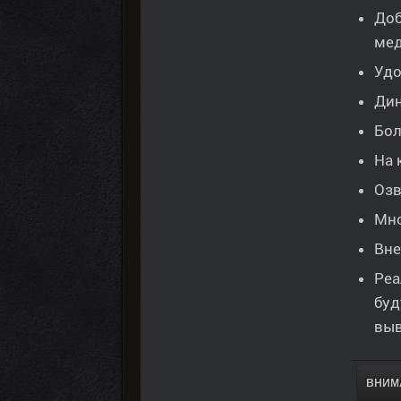
Доб
мед
Удо
Дин
Бол
На 
Озв
Мно
Вне
Реа
буд
выв
ВНИМА