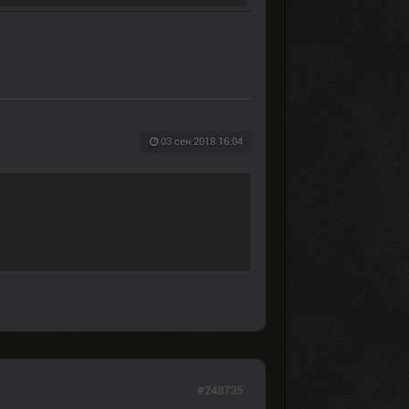
03 сен 2018 16:04
#248735