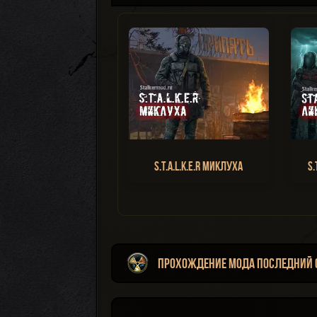
S.T.A.L.K.E.R Миклуха
S.
Прохождение мода Последний 