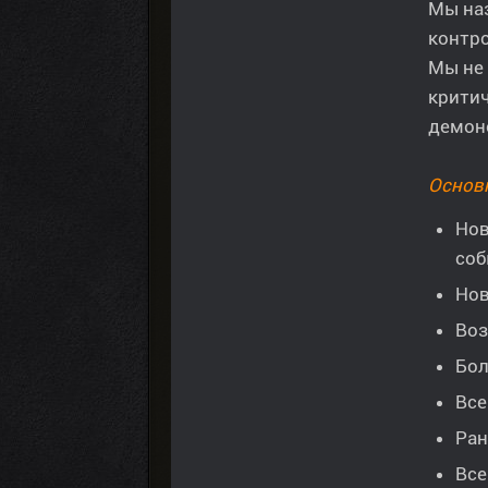
Мы наз
контро
Мы не 
критич
демоно
Основ
Нов
соб
Нов
Воз
Бол
Все
Ран
Все