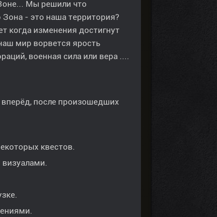
оне... Мы решили что
о Зона - это наша территория?
ет когда изменения достигнут
 наш мир ворвется ярость
ций, военная сила или вера ....
д вперёд, после произошедших
екоторых квестов.
 визуалами.
зке.
жениями.