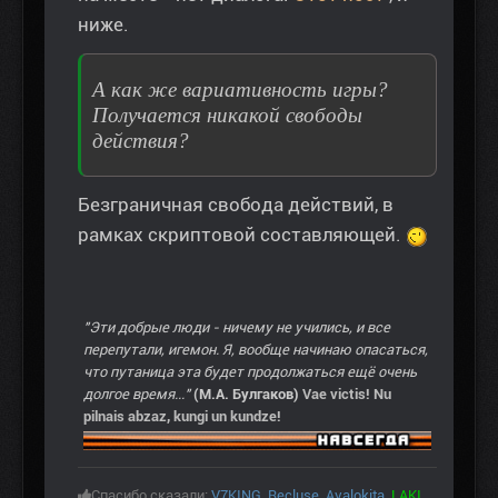
ниже.
А как же вариативность игры?
Получается никакой свободы
действия?
Безграничная свобода действий, в
рамках скриптовой составляющей.
"Эти добрые люди - ничему не учились, и все
перепутали, игемон. Я, вообще начинаю опасаться,
что путаница эта будет продолжаться ещё очень
долгое время..."
(М.А. Булгаков)
Vae victis! Nu
pilnais abzaz, kungi un kundze!
Спасибо сказали:
V7KING
,
Recluse
,
Avalokita
,
LAKI
,