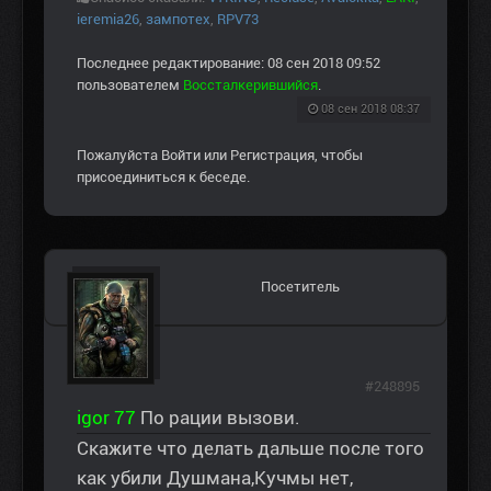
ieremia26
,
зампотех
,
RPV73
Последнее редактирование: 08 сен 2018 09:52
пользователем
Воссталкерившийся
.
08 сен 2018 08:37
Пожалуйста
Войти
или
Регистрация
, чтобы
присоединиться к беседе.
Посетитель
#248895
igor 77
По рации вызови.
Скажите что делать дальше после того
как убили Душмана,Кучмы нет,