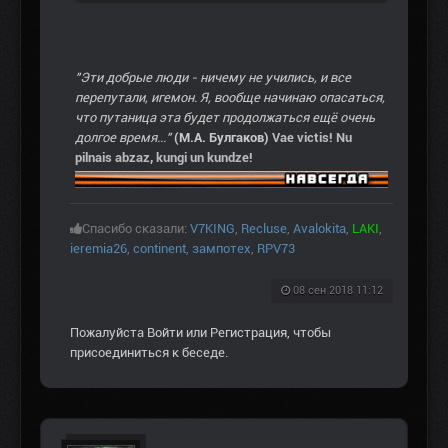
"Эти добрые люди - ничему не учились, и все
перепутали, игемон. Я, вообще начинаю опасаться,
что путаница эта будет продолжаться ещё очень
долгое время..."
(М.А. Булгаков)
Vae victis! Nu
pilnais abzaz, kungi un kundze!
Спасибо сказали:
V7KING
,
Recluse
,
Avalokita
,
LAKI
,
ieremia26
,
continent
,
зампотех
,
RPV73
08 сен 2018 11:12
Пожалуйста
Войти
или
Регистрация
, чтобы
присоединиться к беседе.