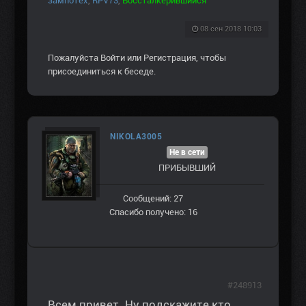
зампотех
,
RPV73
,
Воссталкерившийся
08 сен 2018 10:03
Пожалуйста
Войти
или
Регистрация
, чтобы
присоединиться к беседе.
NIKOLA3005
Не в сети
ПРИБЫВШИЙ
Сообщений: 27
Спасибо получено: 16
#248913
Всем привет. Ну подскажите кто