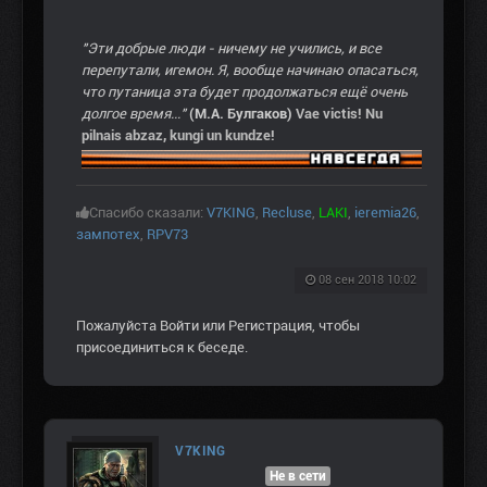
"Эти добрые люди - ничему не учились, и все
перепутали, игемон. Я, вообще начинаю опасаться,
что путаница эта будет продолжаться ещё очень
долгое время..."
(М.А. Булгаков)
Vae victis! Nu
pilnais abzaz, kungi un kundze!
Спасибо сказали:
V7KING
,
Recluse
,
LAKI
,
ieremia26
,
зампотех
,
RPV73
08 сен 2018 10:02
Пожалуйста
Войти
или
Регистрация
, чтобы
присоединиться к беседе.
V7KING
Не в сети