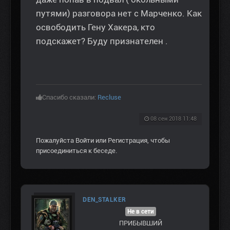
путями) разговора нет с Марченко. Как
освободить Гену Хакера, кто
подскажет? Буду признателен .
Спасибо сказали:
Recluse
08 сен 2018 11:48
Пожалуйста
Войти
или
Регистрация
, чтобы
присоединиться к беседе.
DEN_STALKER
Не в сети
ПРИБЫВШИЙ