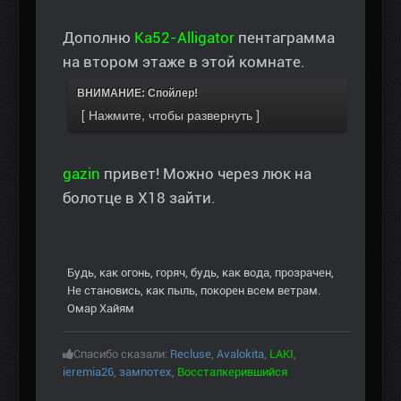
Дополню
Ka52-Alligator
пентаграмма
на втором этаже в этой комнате.
ВНИМАНИЕ: Спойлер!
gazin
привет! Можно через люк на
болотце в Х18 зайти.
Будь, как огонь, горяч, будь, как вода, прозрачен,
Не становись, как пыль, покорен всем ветрам.
Омар Хайям
Спасибо сказали:
Recluse
,
Avalokita
,
LAKI
,
ieremia26
,
зампотех
,
Воссталкерившийся