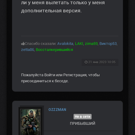
ли у меня вылетать только у меня
дополнительная версия.
Спасибо сказали:
Avalokita
,
LAKI
,
zima59
,
Виктор53
,
zetta86
,
Воссталкерившийся
21 янв 2023 10:05
Пожалуйста
Войти
или
Регистрация
, чтобы
присоединиться к беседе.
OZZZMAN
Не в сети
ПРИБЫВШИЙ