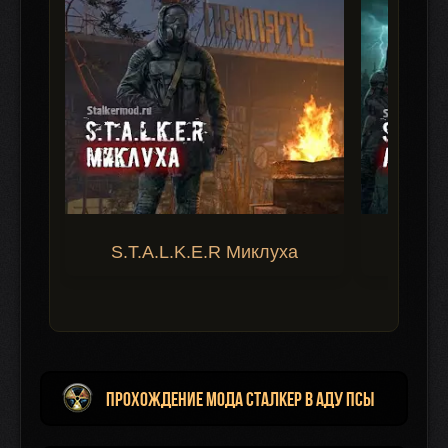
S.T.A.L.K.E.R Миклуха
S.T.A.
Прохождение мода Сталкер В аду Псы