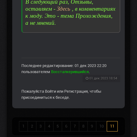
В следующий раз, Отзывы,
оставляем -
Здесь
, в комментариях
к моду. Это - тема Прохождения,
а не мнений.
Последнее редактирование: 01 дек 2023 22:20
пользователем
Воссталкерившийся
.
01 дек 2023 18:54
Пожалуйста
Войти
или
Регистрация
, чтобы
присоединиться к беседе.
1
2
3
4
5
6
7
8
9
10
11