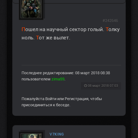
#242646
П
ошел на научный сектор голый.
Т
олку
ноль.
Т
от же вылет.
Последнее редактирование: 08 март 2018 08:38
пользователем
zima59
.
08 март 2018 07:03
Пожалуйста
Войти
или
Регистрация
, чтобы
присоединиться к беседе.
V7KING