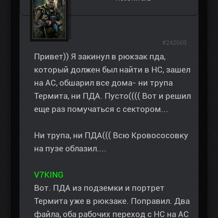
#242669
Привет)) Я закинул в рюкзак пда,
который должен был найти в НС, зашел
на АС, обшарил все дома- ни трупа
Термита, ни ПДА. Пусто(((( Вот и решил
еще раз помучаться с сектором...
Ни трупа, ни ПДА((( Всю Кровососовку
на пузе облазил....
V7KING
Вот. ПДА из подземки и портрет
Термита уже в рюкзаке. Поправил. Два
файла, оба рабочих переход с НС на АС