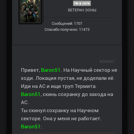
Не в сети
ВЕТЕРАН ЗOНЫ
Сообщений: 1707
Спасибо получено: 11473
#242647
Привет,
Baron51
. На Научный сектор не
ходи. Локация пустая, не доделали её.
Иди на АС и ищи труп Термита.
Baron51
, скинь сохранку до захода на
АС.
Ты скинул сохранку на Научном
секторе. Она у меня не работает.
Baron51
: