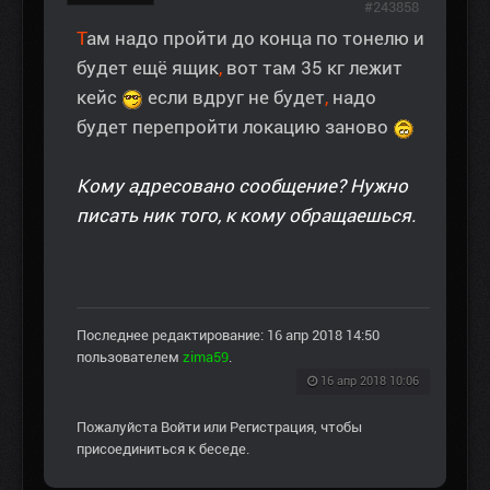
#243858
Т
ам надо пройти до конца по тонелю и
будет ещё ящик
,
вот там 35 кг лежит
кейс
если вдруг не будет
,
надо
будет перепройти локацию заново
Кому адресовано сообщение? Нужно
писать ник того, к кому обращаешься.
Последнее редактирование: 16 апр 2018 14:50
пользователем
zima59
.
16 апр 2018 10:06
Пожалуйста
Войти
или
Регистрация
, чтобы
присоединиться к беседе.