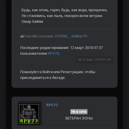
Будь, как огонь, горяч, будь, как вода, прозрачен,
Не становись, как пыль, покорен всем ветрам.
Омар Хайям
Спасибо сказали:
V7KING
,
,
Stalker79
Последнее редактирование: 12 март 2018 07:37
пользователем
RPV73
.
12 март 2018 07:34
Пожалуйста
Войти
или
Регистрация
, чтобы
присоединиться к беседе.
RPV73
Не в сети
ВЕТЕРАН ЗOНЫ