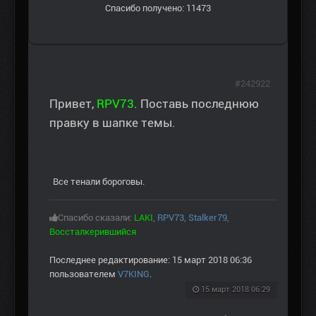
Спасибо получено: 11473
#242922
Привет,
RPV73
. Поставь последнюю
правку в шапке темы.
Все тенали бороговы.
Спасибо сказали:
LAKI
,
RPV73
,
Stalker79
,
Воссталкерившийся
Последнее редактирование: 15 март 2018 06:36
пользователем
V7KING
.
15 март 2018 06:29