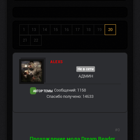
1
13
14
15
16
17
18
19
20
21
22
ALEXS
Не в сети
АДМИН
Сообщений: 1158
АВТОР ТЕМЫ
Спасибо получено: 14633
#0
Прохождение мода Dream Reader