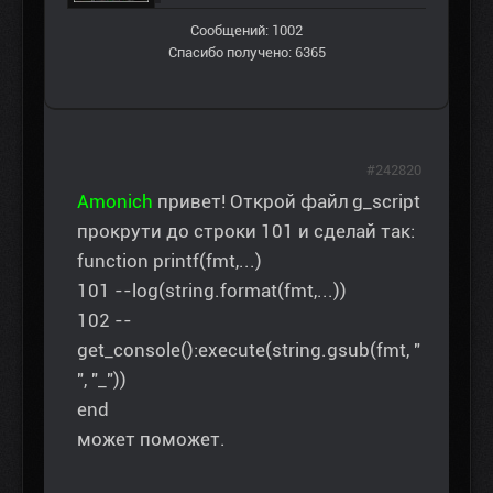
Сообщений: 1002
Спасибо получено: 6365
#242820
Amonich
привет! Открой файл g_script
прокрути до строки 101 и сделай так:
function printf(fmt,...)
101 --log(string.format(fmt,...))
102 --
get_console():execute(string.gsub(fmt, "
", "_"))
end
может поможет.