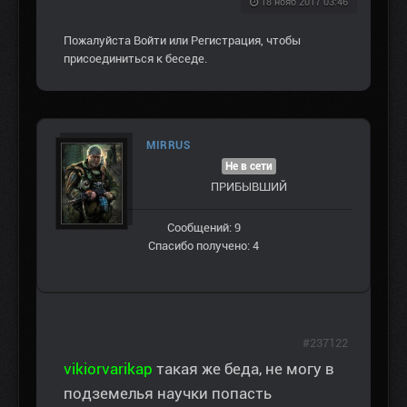
18 нояб 2017 03:46
Пожалуйста
Войти
или
Регистрация
, чтобы
присоединиться к беседе.
MIRRUS
Не в сети
ПРИБЫВШИЙ
Сообщений: 9
Спасибо получено: 4
#237122
vikior
varikap
такая же беда, не могу в
подземелья научки попасть