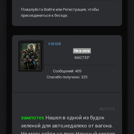
Пожалуйста
Войти
или
Регистрация
, чтобы
присоединиться к беседе.
VIKIOR
Не в сети
МАСТЕР
Сообщений: 409
Спасибо получено: 329
#237115
зампотех
Нашел в одной из будок
зеленой для авто,недалеко от вагона.
Не могу зайти на локу Научный сектор