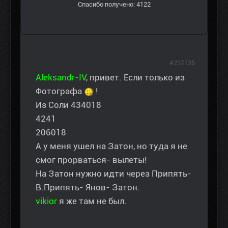
Спасибо получено: 4122
#237135
Aleksandr-IV
, привет. Если только из
Фотографа
!
Из Соли 434018
4241
206018
А у меня ушел на Затон, но туда я не
смог прорваться- вылеты!
На Затон нужно идти через Припять-
В.Припять- Янов- Затон.
vikior
я же там не был.