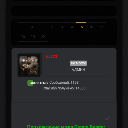
1
10
11
12
13
14
15
16
17
18
19
22
ALEXS
Не в сети
АДМИН
Сообщений: 1158
АВТОР ТЕМЫ
Спасибо получено: 14633
#0
Прохождение мода Dream Reader