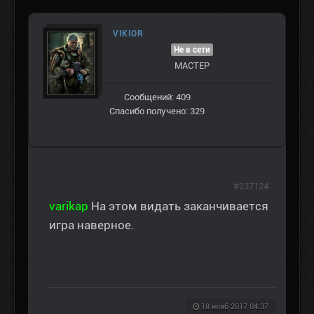
VIKIOR
Не в сети
МАСТЕР
Сообщений: 409
Спасибо получено: 329
#237124
varikap
На этом видать заканчивается
игра наверное.
18 нояб 2017 04:37