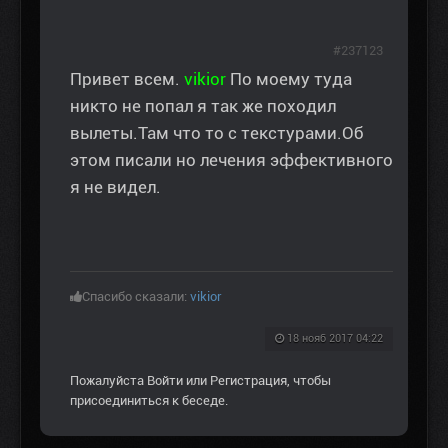
#237123
Привет всем.
vikior
По моему туда
никто не попал я так же походил
вылеты.Там что то с текстурами.Об
этом писали но лечения эффективного
я не видел.
Спасибо сказали:
vikior
18 нояб 2017 04:22
Пожалуйста
Войти
или
Регистрация
, чтобы
присоединиться к беседе.