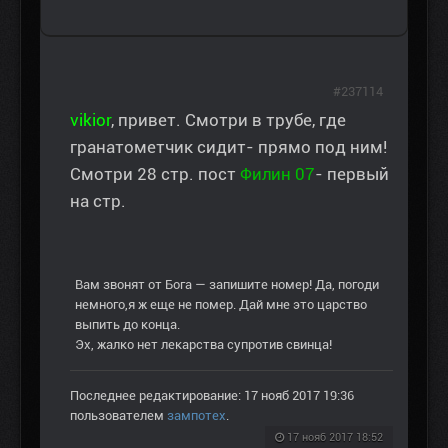
#237114
vikior
, привет. Смотри в трубе, где
гранатометчик сидит- прямо под ним!
Смотри 28 стр. пост
Филин 07
- первый
на стр.
Вам звонят от Бога — запишите номер! Да, погоди
немного,я ж еще не помер. Дай мне это царство
выпить до конца.
Эх, жалко нет лекарства супротив свинца!
Последнее редактирование: 17 нояб 2017 19:36
пользователем
зампотех
.
17 нояб 2017 18:52