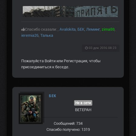
Спасибо сказали:
,
Avalokita
,
БЕК
,
Леминг
,
zima59
,
ieremia26
,
Талька
03 дек 2016 08:23
Пожалуйста
Войти
или
Регистрация
, чтобы
присоединиться к беседе.
БЕК
Не в сети
ВЕТЕРАН
Сообщений: 734
Спасибо получено: 1319