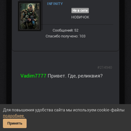
INFINITY
Не в сети
НОВИЧОК
Сообщений: 52
Спасибо получено: 103
#214940
Vadim7777
Привет. Где, реликвия?
Для повышения удобства сайта мы используем cookie-файлы
подробнее.
Последнее редактирование: 03 дек 2016 15:18
пользователем
zima59
.
Принять
03 дек 2016 14:14