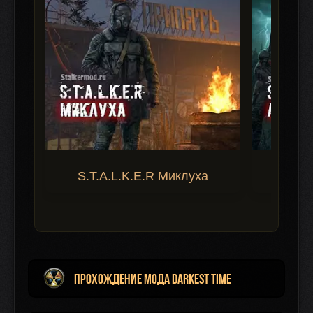
S.T.A.L.K.E.R Миклуха
S.T.A.
Прохождение мода Darkest Time