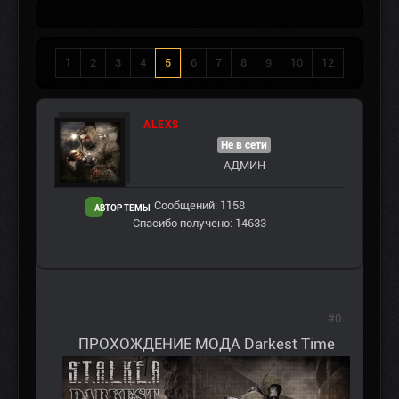
1
2
3
4
5
6
7
8
9
10
12
ALEXS
Не в сети
АДМИН
Сообщений: 1158
АВТОР ТЕМЫ
Спасибо получено: 14633
#0
ПРОХОЖДЕНИЕ МОДА Darkest Time