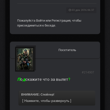
03 дек 2016 06:37
Пожалуйста
Войти
или
Регистрация
, чтобы
присоединиться к беседе.
Посетитель
#214907
П
о
д
скажите что за вылет
?
ВНИМАНИЕ: Спойлер!