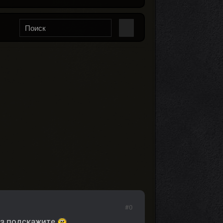
#0
из подскажите