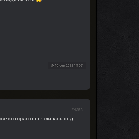
16 сен 2012 15:07
#4353
ниве которая провалилась под