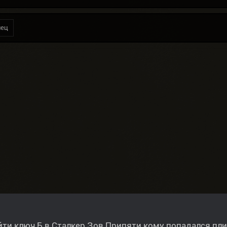
нец
йти ключ Б в Сталкер Зов Припяти кому попадался пл