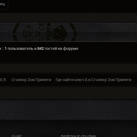
нец
 ::
1
пользователь и
842
гостей на форуме
E.R.
Сталкер Зов Припяти
Где найти ключ Б в Сталкер Зов Припяти