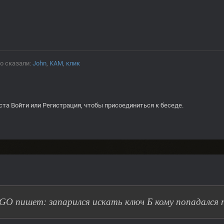
о сказали:
John
,
KAM
,
клик
ста
Войти
или
Регистрация
, чтобы присоединиться к беседе.
O пишет: запарился искать ключ Б кому попадался