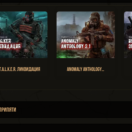
T.A.L.K.E.R. Ликвидация
Anomaly Anthology…
 Припяти