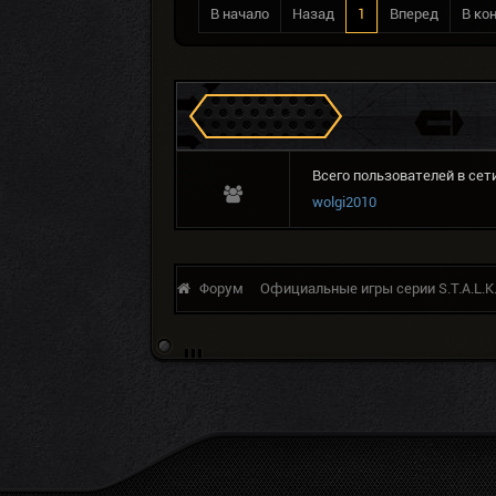
В начало
Назад
1
Вперед
В ко
Сталкеров в Зоне
Всего пользователей в сети
wolgi2010
Форум
Официальные игры серии S.T.A.L.K.