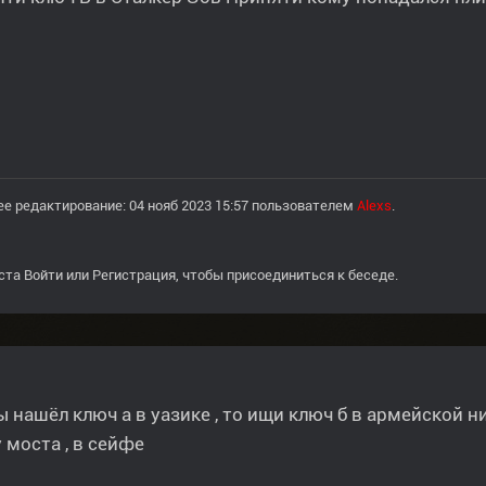
е редактирование: 04 нояб 2023 15:57 пользователем
Alexs
.
ста
Войти
или
Регистрация
, чтобы присоединиться к беседе.
ы нашёл ключ а в уазике , то ищи ключ б в армейской 
 моста , в сейфе