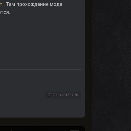
т
. Там прохождение мода
ется.
17 дек 2012 17:26