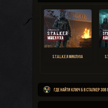
S.T.A.L.K.E.R Миклуха
S.
Где найти ключ Б в Сталкер Зов