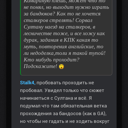
Комариную плешь, может что то
не понял, но выходит нужно играть
за бандюков? Как то не хочется
сталкеров стрелять! Сорвал
Султану наезд на сталкеров, в
лесничестве тоже, и все хожу как
дурак, задания в КПК какая то
муть, повторения английские, то
ли недоделка,толи я такой тупой!
Кто нибудь проходит?
Подскажите!
Stalk4,
пробовать проходить не
пробовал. Увидел только что сюжет
начинаеться с Султана и всё. Я
подумал что там обязательная ветка
прохождения за бандосов (как в GA),
но чтобы не гадать и не ходить вокруг