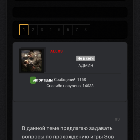
1
2
3
4
5
6
7
8
ALEXS
Не в сети
АДМИН
Сообщений: 1158
АВТОР ТЕМЫ
Спасибо получено: 14633
#0
В данной теме предлагаю задавать
вопросы по прохождению игры Зов