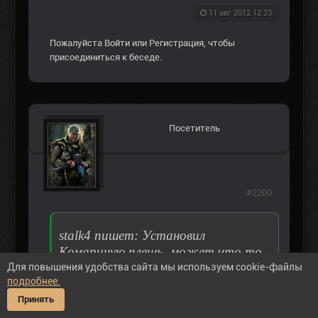
11 авг 2012 12:23
Пожалуйста
Войти
или
Регистрация
, чтобы
присоединиться к беседе.
Посетитель
#2200
stalk4 пишет: Установил
Комариную плешь, может что то
не понял, но выходит нужно играть
Для повышения удобства сайта мы используем cookie-файлы
подробнее.
за бандюков? Как то не хочется
сталкеров стрелять! Сорвал
Принять
Султану наезд на сталкеров, в