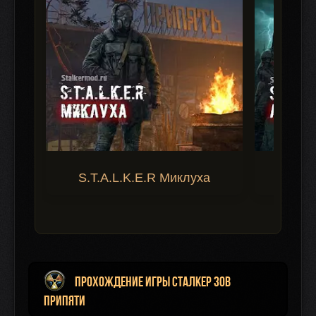
S.T.A.L.K.E.R Миклуха
S.T.A.
Прохождение игры Сталкер Зов
Припяти