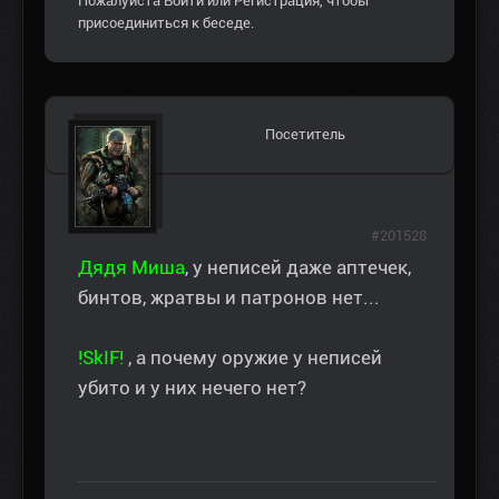
Пожалуйста
Войти
или
Регистрация
, чтобы
присоединиться к беседе.
Посетитель
#201528
Дядя Миша
, у неписей даже аптечек,
бинтов, жратвы и патронов нет...
!SkIF!
, а почему оружие у неписей
убито и у них нечего нет?