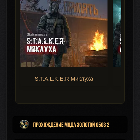
S.T.A.L.K.E.R Миклуха
S.T.A.
Прохождение мода Золотой Обоз 2