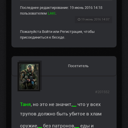
Последнее редактирование: 19 июнь 2016 14:18
пользователем
LAKI
.
19 июнь 2016 14:07
Пожалуйста
Войти
или
Регистрация
, чтобы
присоединиться к беседе.
Посетитель
#201552
_
Таня
, но это не значит,
что у всех
трупов должно быть убитое в хлам
_
_
оружие,
без патронов,
еды и