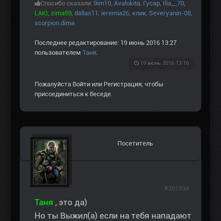
Спасибо сказали:
9im10
,
Avalokita
,
Гусар
,
Ilia__70
,
LAKI
,
zima59
,
dallas11
,
ieremia26
,
клик
,
Severyanin-08
,
scorpion.dima
Последнее редактирование: 19 июнь 2016 13:27
пользователем
Таня
.
19 июнь 2016 13:16
Пожалуйста
Войти
или
Регистрация
, чтобы
присоединиться к беседе.
Посетитель
#201534
Таня
, это да)
Но ты Выжил(а) если на тебя нападают