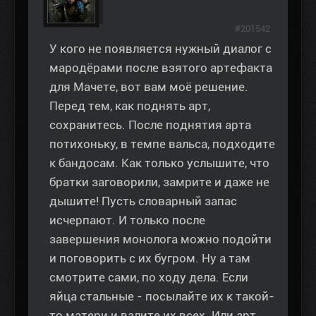
#201542
У кого не появляется нужный диалог с
мародёрами после взятого артефакта
для Мачете, вот вам моё решение.
Перед тем, как поднять арт,
сохранитесь. После поднятия арта
потихоньку, в темпе вальса, подходите
к бандосам. Как только услышите, что
братки заговорили, замрите и даже не
дышите! Пусть словарный запас
исчерпают. И только после
завершения монолога можно подойти
и поговорить с их бугром. Ну а там
смотрите сами, по ходу дела. Если
яйца стальные - посылайте их к такой-
то матери и валите их всех. Или арт