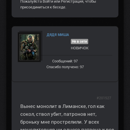
Пожалуйста
Войти
или
Регистрация
, чтобы
присоединиться к беседе.
ДЯДЯ МИША
Не в сети
НОВИЧОК
Сообщений: 97
Спасибо получено: 97
#201527
Вынес монолит в Лиманске, гол как
сокол, ствол убит, патронов нет,
броньку мне прострелили. У всех
монолитовцев ни одного патрона и все