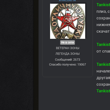
AVALOKITA
Tankis
плиз, 
сохран
нижнем
скачат
Не в сети
Tankis
ВЕТЕРАН ЗOНЫ
от спа
ЛЕГЕНДА ЗОНЫ
Сообщений: 2673
Tankis
Спасибо получено: 19067
начале
другая
сохран
Tankis