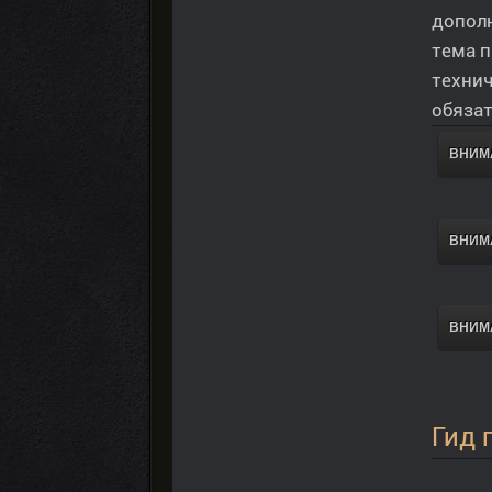
дополн
тема п
технич
обязат
ВНИМА
ВНИМА
ВНИМА
Гид 