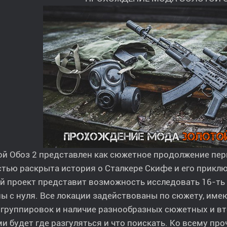
й Обоз 2 представлен как сюжетное продолжение перв
тью раскрыта история о Сталкере Скифе и его приклю
 проект представит возможность исследовать 16-ть 
ы с нуля. Все локации задействованы по сюжету, име
 группировок и наличие разнообразных сюжетных и в
и будет где разгуляться и что поискать. Ко всему пр