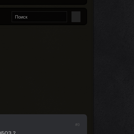
#0
БОЗ 2