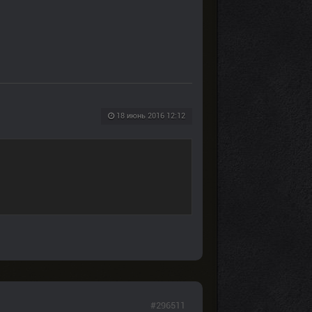
18 июнь 2016 12:12
#296511