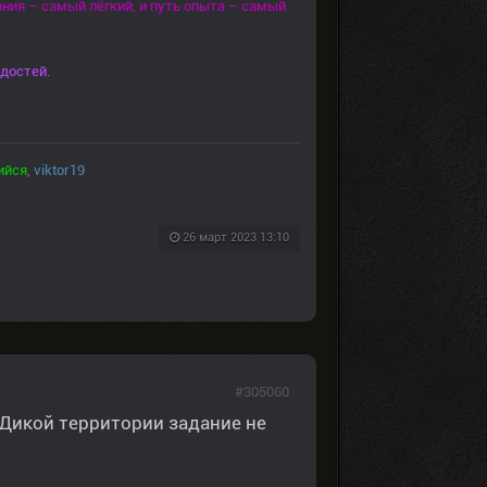
ния – самый лёгкий, и путь опыта – самый
достей.
ийся
,
viktor19
26 март 2023 13:10
#305060
Дикой территории задание не