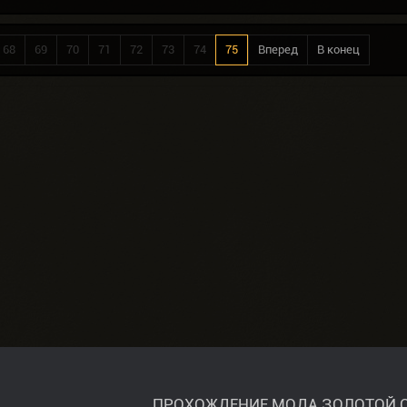
68
69
70
71
72
73
74
75
Вперед
В конец
ПРОХОЖДЕНИЕ МОДА ЗОЛОТОЙ О