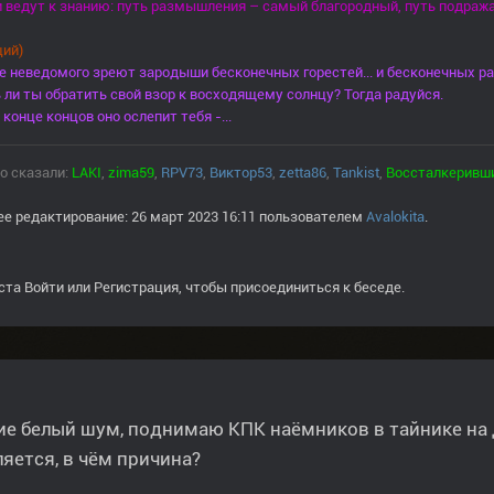
и ведут к знанию: путь размышления – самый благородный, путь подража
ий)
е неведомого зреют зародыши бесконечных горестей... и бесконечных ра
ли ты обратить свой взор к восходящему солнцу? Тогда радуйся.
 конце концов оно ослепит тебя -...
о сказали:
LAKI
,
zima59
,
RPV73
,
Виктор53
,
zetta86
,
Tankist
,
Воссталкеривш
е редактирование: 26 март 2023 16:11 пользователем
Avalokita
.
ста
Войти
или
Регистрация
, чтобы присоединиться к беседе.
е белый шум, поднимаю КПК наёмников в тайнике на 
яется, в чём причина?