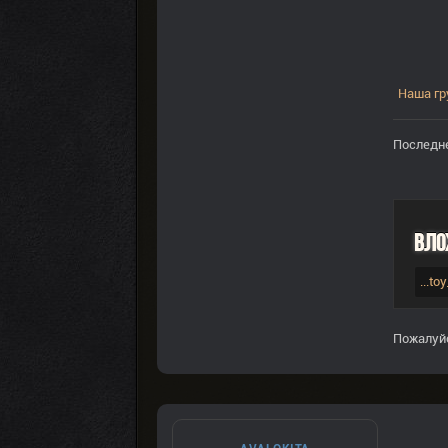
Наша гр
Последне
Вло
...t
Пожалуй