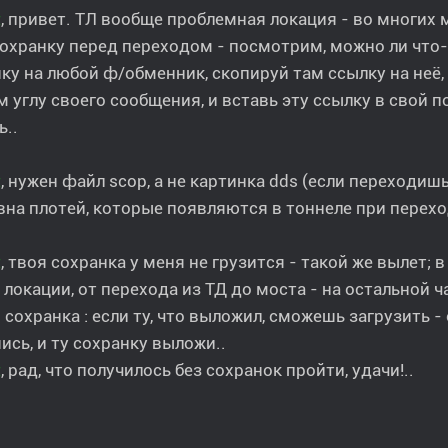
t
, привет. ТЛ вообще проблемная локация - во многих 
сохранку перед переходом - посмотрим, можно ли что
ку на любой ф/обменник, скопируй там ссылку на неё
 углу своего сообщения, и вставь эту ссылку в свой п
ь..
t
, нужен файл scop, а не картинка dds (если переходи
вна плотей, которые появляются в тоннеле при перехо
t
, твоя сохранка у меня не грузится - такой же вылет; 
 локации, от перехода из ТД до моста - на остальной 
 сохранка : если ту, что выложил, сможешь загрузить - 
ись, и ту сохранку выложи..
t
, рад, что получилось без сохранок пройти, удачи!..