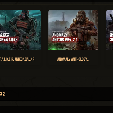
T.A.L.K.E.R. Ликвидация
Anomaly Anthology…
з 2