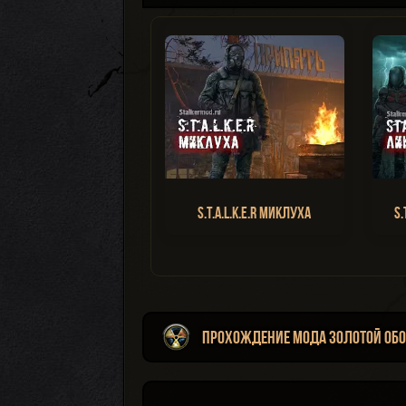
S.T.A.L.K.E.R Миклуха
S.
Прохождение мода Золотой Обо