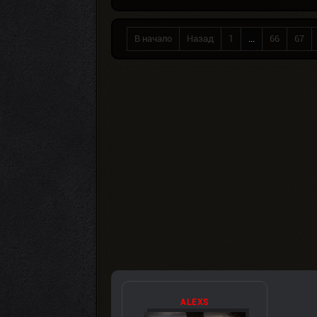
В начало
Назад
1
...
66
67
ALEXS