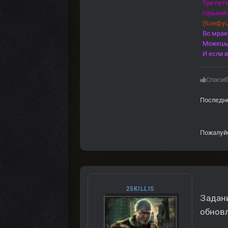
Три пут
горький.
(Конфуц
Во мрак
Можешь 
И если в
Спасиб
Последне
Пожалуй
25KILLIS
Задани
обновл