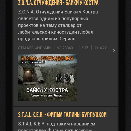
Z.O.N.A. Отчуждения - Байки у Костра
Z.O.N.A. Отчуждения Байки у Костра
является одним из популярных
проектов на тему сталкер от
любительской киностудии глобал
продакшн фильм. Сериал…
STALKER ФИЛЬМЫ
23340
17
4.22
S.T.A.L.K.E.R. - Фильм Галины Бурлуцкой
S.T.A.L.K.E.R. под таким названием
представлен фильм, режиссером