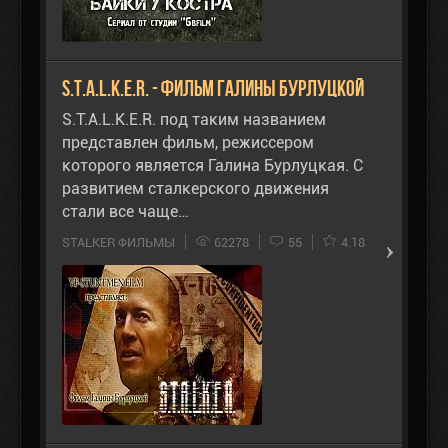
S.T.A.L.K.E.R. - Фильм Галины Бурлуцкой
S.T.A.L.K.E.R. под таким названием
представлен фильм, режиссером
которого является Галина Бурлуцкая. С
развитием сталкерского движения
стали все чаще…
STALKER ФИЛЬМЫ
62278
55
4.18