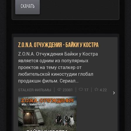
СКАЧАТЬ
Z.O.N.A. Отчуждения - Байки у Костра
Z.O.N.A. Отчуждения Байки у Костра
является одним из популярных
проектов на тему сталкер от
любительской киностудии глобал
продакшн фильм. Сериал…
STALKER ФИЛЬМЫ
23381
17
4.22