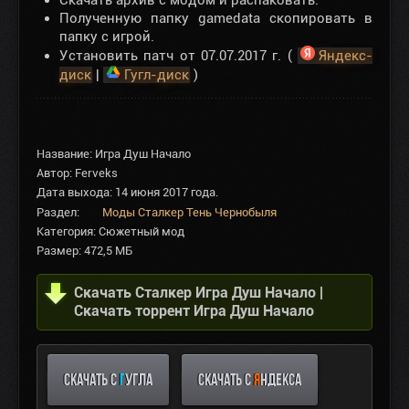
Скачать архив с модом и распаковать.
Полученную папку gamedata скопировать в
папку с игрой.
Установить патч от 07.07.2017 г. (
Яндекс-
диск
|
Гугл-диск
)
Название: Игра Душ Начало
Автор: Ferveks
Дата выхода: 14 июня 2017 года.
Раздел:
Моды Сталкер Тень Чернобыля
Категория: Сюжетный мод
Размер: 472,5 МБ
Скачать Сталкер Игра Душ Начало |
Скачать торрент Игра Душ Начало
СКАЧАТЬ С
Г
УГЛА
СКАЧАТЬ С
Я
НДЕКСА