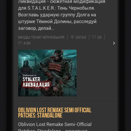
Ликвидация - сюжетная модификация
для S.T.A.L.K.E.R.: Тень Чернобыля.
Возглавь ударную группу Долга на
штурме Тёмной Долины, расследуй
заговор, делай…
МОДЫ ТЕНИ ЧЕРНОБЫЛЯ
69163
25
4.88
Oblivion Lost Remake Semi Official
Patches: Standalone
Oblivion Lost Remake Semi-Official