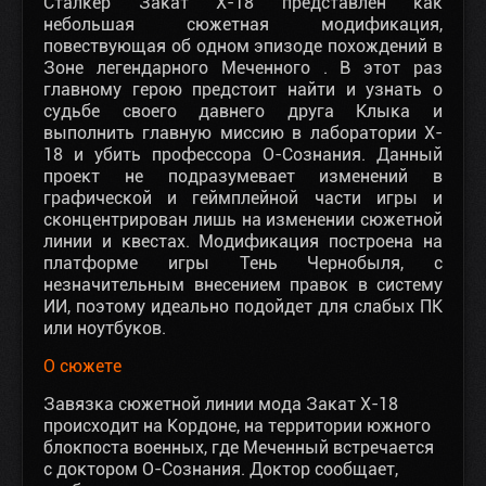
Сталкер Закат X-18 представлен как
небольшая сюжетная модификация,
повествующая об одном эпизоде похождений в
Зоне легендарного Меченного . В этот раз
главному герою предстоит найти и узнать о
судьбе своего давнего друга Клыка и
выполнить главную миссию в лаборатории X-
18 и убить профессора О-Сознания. Данный
проект не подразумевает изменений в
графической и геймплейной части игры и
сконцентрирован лишь на изменении сюжетной
линии и квестах. Модификация построена на
платформе игры Тень Чернобыля, с
незначительным внесением правок в систему
ИИ, поэтому идеально подойдет для слабых ПК
или ноутбуков.
О сюжете
Завязка сюжетной линии мода Закат X-18
происходит на Кордоне, на территории южного
блокпоста военных, где Меченный встречается
с доктором О-Сознания. Доктор сообщает,