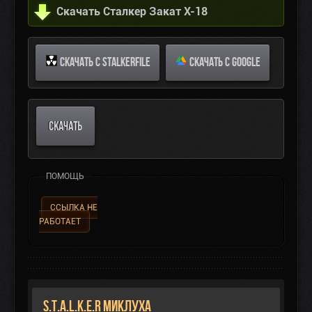
Скачать Сталкер Закат X-18
СКАЧАТЬ С STALKERFILE
СКАЧАТЬ С GOOGLE
СКАЧАТЬ
ПОМОЩЬ
ССЫЛКА НЕ
РАБОТАЕТ
S.T.A.L.K.E.R Миклуха