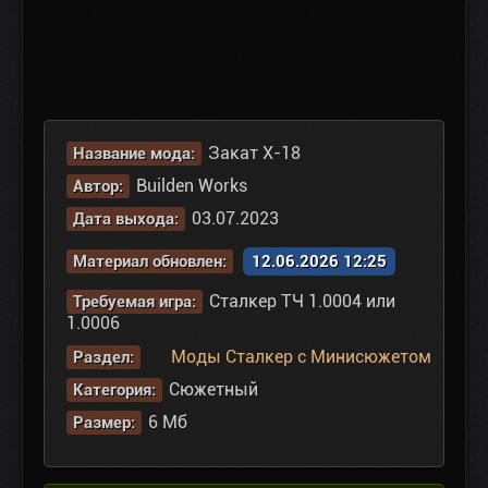
Закат X-18
Название мода:
Builden Works
Автор:
03.07.2023
Дата выхода:
Материал обновлен:
12.06.2026 12:25
Сталкер ТЧ 1.0004 или
Требуемая игра:
1.0006
Моды Сталкер с Минисюжетом
Раздел:
Сюжетный
Категория:
6 Мб
Размер: