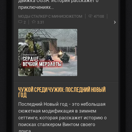
движка OGSR. История расскажет о
приключениях…
МОДЫ СТАЛКЕР С МИНИСЮЖЕТОМ
47108
2
3.31
Чужой среди чужих: Последний Новый
год
Последний Новый год - это небольшая
сюжетная модификация в зимнем
сеттинге, которая расскажет историю о
поисках сталкером Винтом своего
друга…