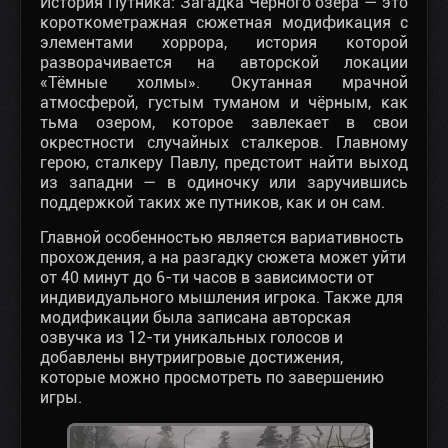
История Путника: Загадка Чёрного озера — это
короткометражная сюжетная модификация с
элементами хоррора, история которой
разворачивается на авторской локации
«Тёмные холмы». Окутанная мрачной
атмосферой, густым туманом и чёрным, как
тьма озером, которое завлекает в свои
окрестности случайных сталкеров. Главному
герою, сталкеру Павлу, предстоит найти выход
из западни — в одиночку или заручившись
поддержкой таких же путников, как и он сам.
Главной особенностью является вариативность
прохождения, а на разгадку сюжета может уйти
от 40 минут до 6-ти часов в зависимости от
индивидуального мышления игрока. Также для
модификации была записана авторская
озвучка из 12-ти уникальных голосов и
добавлены внутриигровые достижения,
которые можно просмотреть по завершению
игры.