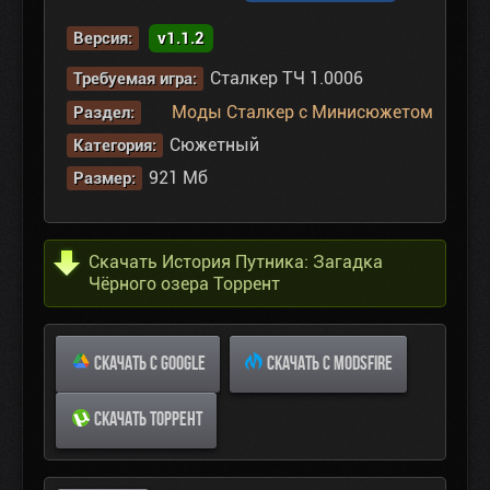
Версия:
v1.1.2
Сталкер ТЧ 1.0006
Требуемая игра:
Моды Сталкер с Минисюжетом
Раздел:
Сюжетный
Категория:
921 Мб
Размер:
Скачать История Путника: Загадка
Чёрного озера Торрент
СКАЧАТЬ С GOOGLE
СКАЧАТЬ С MODSFIRE
СКАЧАТЬ ТОРРЕНТ