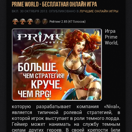
Prime World - Бесплатная онлайн игра
ВКЛ.
30 ОКТЯБРЯ 2013
. ОПУБЛИКОВАНО В
ЛУЧШИЕ ОНЛАЙН ИГРЫ
Рейтинг 2.85 (47 Голосов)
Игра
Prime
World
,
которую разрабатывает компания «Nival»,
является типичной ролевой стратегией, в
которой игрок выступает в роли темного лорда.
Геймер может нанимать на службу темным
силам других героев. В своей крепости (или