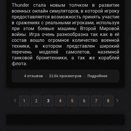
Thunder стала новым толчком в развитие
военных онлайн симуляторов, в которой игроку
предоставляется возможность принять участие
в сражениях с реальными игроками, используя
при этом боевые машины Второй Мировой
войны. Игра очень разнообразна так как в её
состав вошло огромное количество военной
техники, в котором представлен широкий
перечень моделей самолетов, наземной
танковой бронетехники, а так же кораблей
флота.
4 отзывов
32.6k просмотров
Подробнее
«
1
2
3
4
5
6
7
8