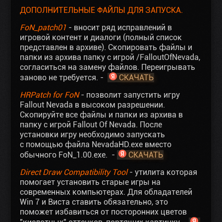
ДОПОЛНИТЕЛЬНЫЕ ФАЙЛЫ ДЛЯ ЗАПУСКА.
FoN_patch01
- вносит ряд исправлений в
игровой контент и диалоги (полный список
представлен в архиве). Скопировать файлы и
папки из архива папку с игрой /FalloutOfNevada,
согласиться на замену файлов. Переигрывать
заново не требуется. -
СКАЧАТЬ
HRPatch for FoN
- позволит запустить игру
Fallout Nevada в высоком разрешении.
Скопируйте все файлы и папки из архива в
папку с игрой Fallout Of Nevada. После
установки игру необходимо запускать
с помощью файла NevadaHD.exe вместо
обычного FoN_1.00.exe. -
СКАЧАТЬ
Direct Draw Compatibility Tool
- утилита которая
помогает установить старые игры на
современных компьютерах. Для обладателей
Win 7 и Виста ставить обязательно, это
поможет избавиться от посторонних цветов