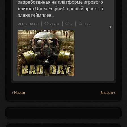
разработанная на платформе игрового
движка UnrealEngine4, данный проект в
плане геймплея…
ИГРЫ НА PC
21781
7
3.72
< Назад
Вперед >