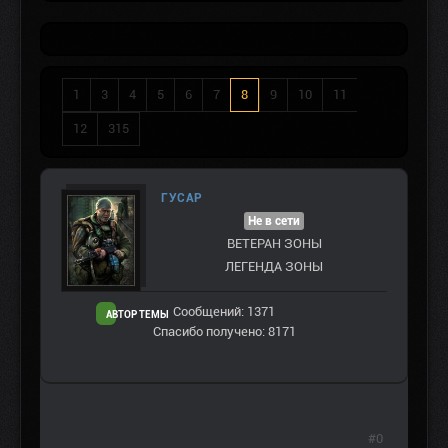
1
3
4
5
6
7
8
9
10
11
12
315
ГУСАР
Не в сети
ВЕТЕРАН ЗOНЫ
ЛЕГЕНДА ЗОНЫ
Сообщений: 1371
АВТОР ТЕМЫ
Спасибо получено: 8171
#0