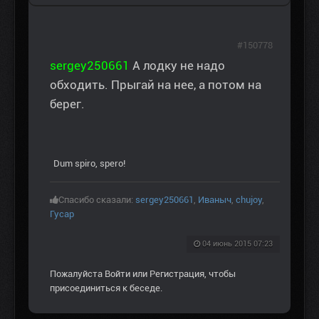
#150778
sergey250661
А лодку не надо
обходить. Прыгай на нее, а потом на
берег.
Dum spiro, spero!
Спасибо сказали:
sergey250661
,
Иваныч
,
chujoy
,
Гусар
04 июнь 2015 07:23
Пожалуйста
Войти
или
Регистрация
, чтобы
присоединиться к беседе.