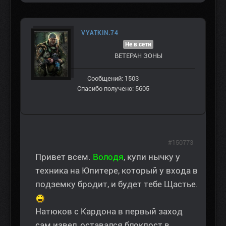
VYATKIN.74
Не в сети
ВЕТЕРАН ЗOНЫ
Сообщений: 1503
Спасибо получено: 5605
#150773
Привет всем.
Володя
, купи нычку у
техника на Юпитере, который у входа в
подземку бродит, и будет тебе Щастье.
Натюков с Кардона в первый заход
сам извел, оставался блокпост в