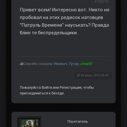
#150770
Привет всем! Интересно вот. Никто не
пробовал на этих редисок натовцев
"Патруль Времени" науськать? Правда
блин те беспредельщики.
Спасибо сказали:
Иваныч
,
Гусар
,
zima59
04 июнь 2015 05:43
Пожалуйста
Войти
или
Регистрация
, чтобы
присоединиться к беседе.
Посетитель