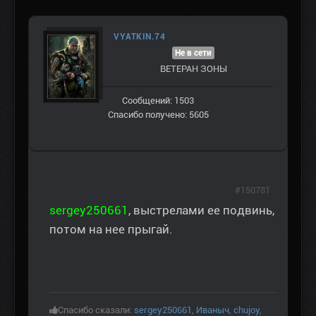
VYATKIN.74
Не в сети
ВЕТЕРАН ЗOНЫ
Сообщений: 1503
Спасибо получено: 5605
#150781
sergey250661
, выстрелами ее подвинь,
потом на нее прыгай.
Спасибо сказали:
sergey250661
,
Иваныч
,
chujoy
,