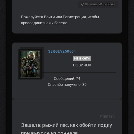
04 июнь 2015 06:49
Пожалуйста
Войти
или
Регистрация
, чтобы
присоединиться к беседе.
SERGEY250661
Не в сети
НОВИЧОК
Сообщений: 74
Спасибо получено: 39
#150776
Зашел в рыжий лес, как обойти лодку
при выходе из тоннеля,