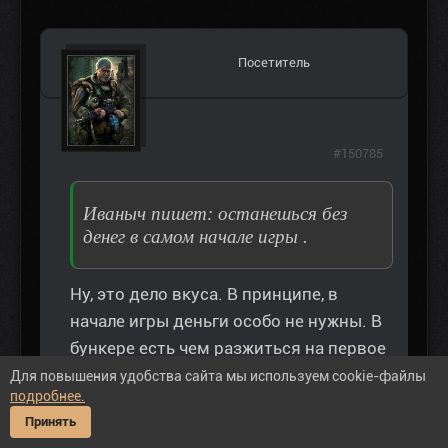
Посетитель
#150785
Иваныч пишет: останешься без
денег в самом начале игры .
Ну, это дело вкуса. В принципе, в
начале игры деньги особо не нужны. В
бункере есть чем разжиться на первое
время. В Лешем крае достаточно
Для повышения удобства сайта мы используем cookie-файлы
подробнее.
нычек, да и Фейк торгует Барретом и
Принять
М60 - на то и мозг контролера за 30