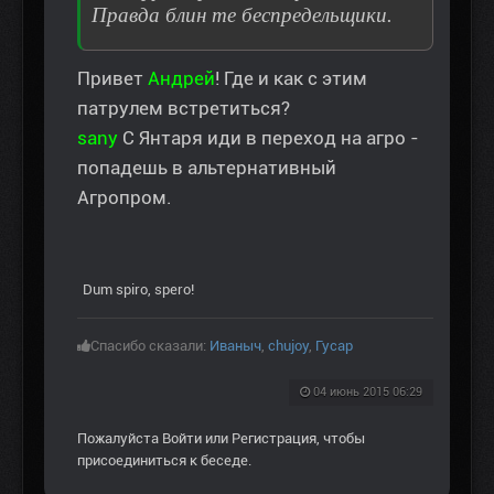
Правда блин те беспредельщики.
Привет
Андрей
! Где и как с этим
патрулем встретиться?
sany
С Янтаря иди в переход на агро -
попадешь в альтернативный
Агропром.
Dum spiro, spero!
Спасибо сказали:
Иваныч
,
chujoy
,
Гусар
04 июнь 2015 06:29
Пожалуйста
Войти
или
Регистрация
, чтобы
присоединиться к беседе.