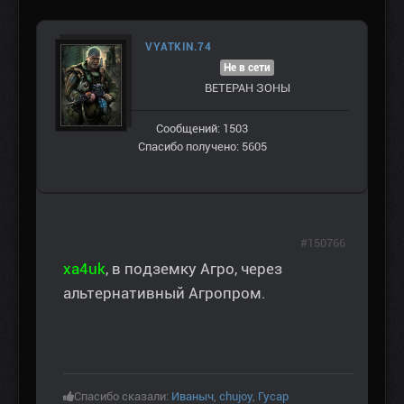
VYATKIN.74
Не в сети
ВЕТЕРАН ЗOНЫ
Сообщений: 1503
Спасибо получено: 5605
#150766
xa4uk
, в подземку Агро, через
альтернативный Агропром.
Спасибо сказали:
Иваныч
,
chujoy
,
Гусар