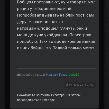
Вобщем постращают, ну и говорят, мол
рация у тебя, звони если чё.
Попробовал вызвать на блок пост, сам
деру. Начали воевать с
натовцами, подошел глянуть, они и
меня до кучи ухайдакали. Переиграю
попробую. Так- то вроде хреновенькие
из них бойцы- то. Толпой только могут.
Спасибо сказали:
Иваныч
,
Гусар
,
zima59
04 июнь 2015 07:50
Пожалуйста
Войти
или
Регистрация
, чтобы
присоединиться к беседе.