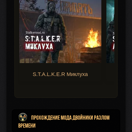
S.T.A.L.K.E.R Миклуха
S.T.A.
Прохождение мода Двойники Разлом
Времени