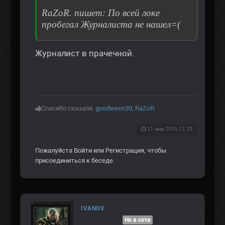
RaZoR. пишет: По всей локе
пробегал Журналиста не нашел=(
Журналист в прачечной.
Спасибо сказали:
goodween39
,
RaZoR.
21 янв 2015 11:33
Пожалуйста
Войти
или
Регистрация
, чтобы
присоединиться к беседе.
IVANOV
Не в сети