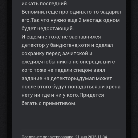
искать последний.
Вспомнил еще про один,кто то задарил
его.Так что нужно еще 2 места,в одном
будет недостающий.
И еще,мне тоже не заспавнился
детектор у бандюгана,хотя и сделал
сохранку перед зачитской и
следил,чтобы никто не опередил,ни с
кого тоже не падали,спецом взял
задание на детекторы,думал может
после этого будут попадаться,ни хрена
нету ни где и ни у кого.Придется
бегать с примитивом.
Последнее редактирование: 21 янв 2015 11:34