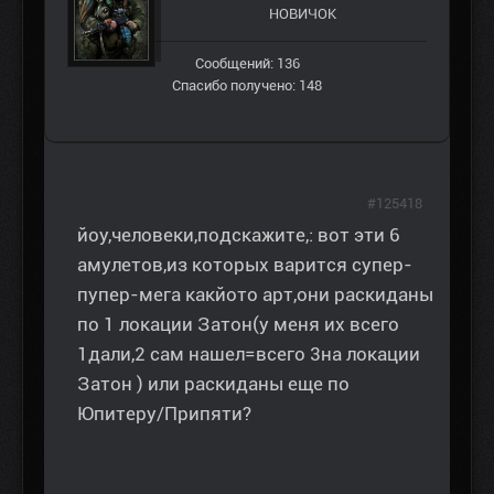
НОВИЧОК
Сообщений: 136
Спасибо получено: 148
#125418
йоу,человеки,подскажите,: вот эти 6
амулетов,из которых варится супер-
пупер-мега какйото арт,они раскиданы
по 1 локации Затон(у меня их всего
1дали,2 сам нашел=всего 3на локации
Затон ) или раскиданы еще по
Юпитеру/Припяти?