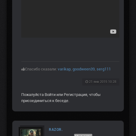
Спасибо сказали:
varikap
,
goodween39
,
serg111
21 янв 2015 10:28
Пожалуйста
Войти
или
Регистрация
, чтобы
присоединиться к беседе.
RAZOR.