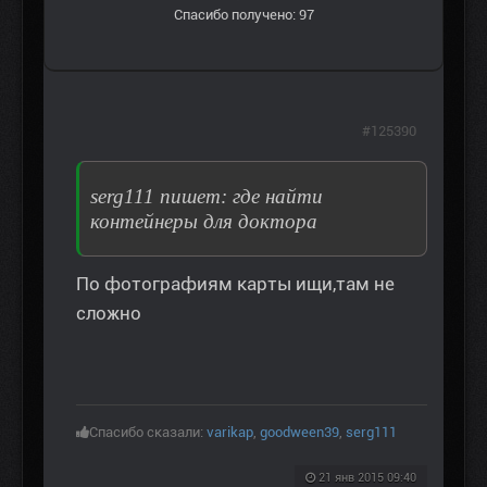
Спасибо получено: 97
#125390
serg111 пишет: где найти
контейнеры для доктора
По фотографиям карты ищи,там не
сложно
Спасибо сказали:
varikap
,
goodween39
,
serg111
21 янв 2015 09:40