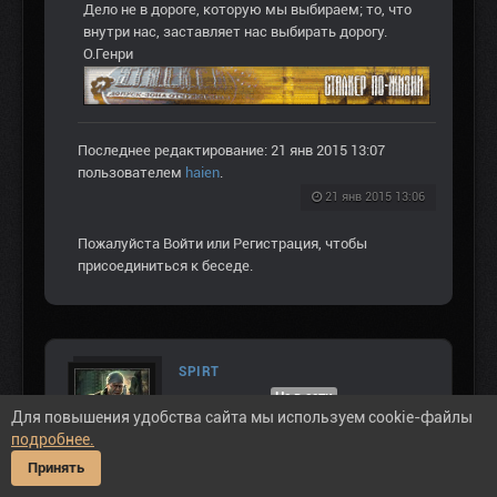
Дело не в дороге, которую мы выбираем; то, что
внутри нас, заставляет нас выбирать дорогу.
О.Генри
Последнее редактирование: 21 янв 2015 13:07
пользователем
haien
.
21 янв 2015 13:06
Пожалуйста
Войти
или
Регистрация
, чтобы
присоединиться к беседе.
SPIRT
Не в сети
Для повышения удобства сайта мы используем cookie-файлы
ВЕТЕРАН
подробнее.
Принять
Сообщений: 938
Спасибо получено: 495