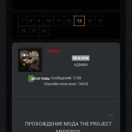
1
8
9
10
11
12
13
14
15
16
17
47
ALEXS
Не в сети
АДМИН
Сообщений: 1158
АВТОР ТЕМЫ
Спасибо получено: 14633
#0
ПРОХОЖДЕНИЕ МОДА THE PROJECT
MEDEIROS