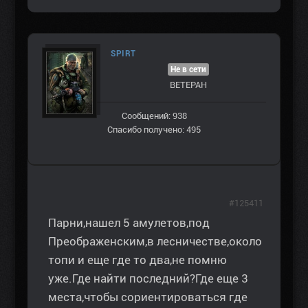
SPIRT
Не в сети
ВЕТЕРАН
Сообщений: 938
Спасибо получено: 495
#125411
Парни,нашел 5 амулетов,под
Преображенским,в лесничестве,около
топи и еще где то два,не помню
уже.Где найти последний?Где еще 3
места,чтобы сориентироваться где