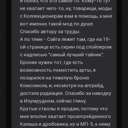
и понял, что это самое то. Кому-то тут
не хватает чего-то, ну, товарищи, моды
с Коллекционерам вам в помощь, а мне
вот именно такой мод по душе.
Спасибо автору за труды.
А по теме - Сайга лежит там, где на 19-
ой странице есть скрин под спойлером
с надписью "самый лучший тайник".
Броник нужен тот, где есть
возможность поместить арты, я
позарился на тяжелую броню
Комсомола, и, несмотря на апгрейд,
достала радиация. Спасибо за наводку
в Изумрудном, сейчас гляну.
Крутые стволы я продаю, потому что
мне вполне хватает проапгрейденного
Калаша и дробовика, ну и МП-5, к нему