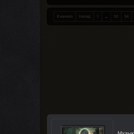
В начало
Назад
1
...
53
54
Музык