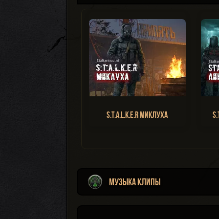
S.T.A.L.K.E.R Миклуха
S.
Музыка Клипы