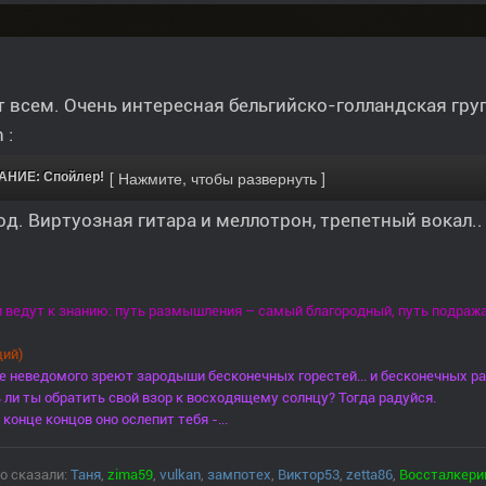
 всем. Очень интересная бельгийско-голландская групп
 :
НИЕ: Спойлер!
од. Виртуозная гитара и меллотрон, трепетный вокал..
и ведут к знанию: путь размышления – самый благородный, путь подража
ий)
е неведомого зреют зародыши бесконечных горестей... и бесконечных ра
ли ты обратить свой взор к восходящему солнцу? Тогда радуйся.
 конце концов оно ослепит тебя -...
о сказали:
Таня
,
zima59
,
vulkan
,
зампотех
,
Виктор53
,
zetta86
,
Воссталкери