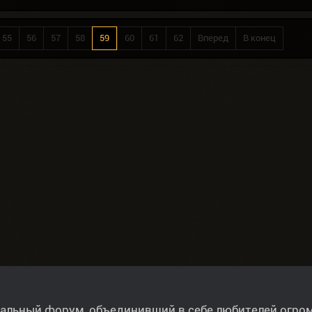
55
56
57
58
59
60
61
62
Вперед
В конец
альный форум, объединивший в себе любителей огро