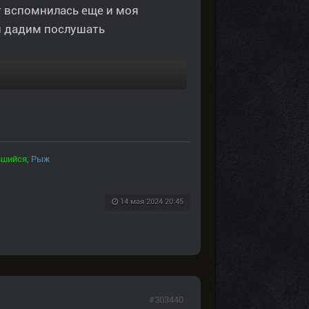
т вспомнилась еще и моя
и дадим послушать
вшийся
,
Рыж
14 мая 2024 20:45
#303440