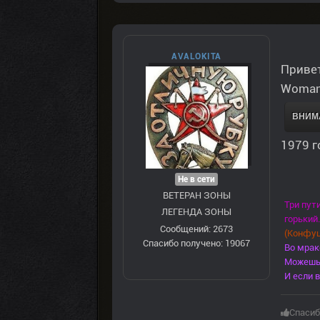
AVALOKITA
Привет
Woman
ВНИМА
1979 г
Не в сети
ВЕТЕРАН ЗOНЫ
Три пут
ЛЕГЕНДА ЗОНЫ
горький.
Сообщений: 2673
(Конфуц
Спасибо получено: 19067
Во мрак
Можешь 
И если в
Спасиб