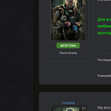
Для в
любим
просл
АВТОР ТЕМЫ
Посетитель
Последне
Пожалуй
VULKAN
На это