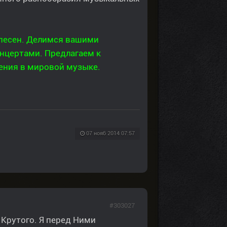
 песен. Делимся вашими
цертами. Предлагаем к
ения в мировой музыке.
07 нояб 2014 07:57
#303027
я Крутого. Я перед Ними