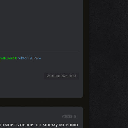
ерившийся
,
viktor19
,
Рыж
15 апр 2024 10:43
#303315
спомнить песни, по моему мнению