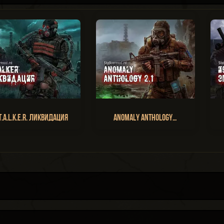
T.A.L.K.E.R. Ликвидация
Anomaly Anthology…