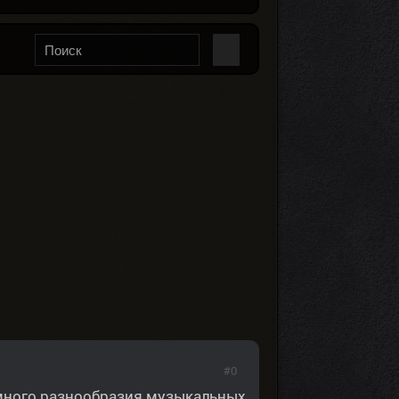
#0
много разнообразия музыкальных