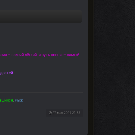
ния – самый лёгкий, и путь опыта – самый
достей.
вшийся
,
Рыж
27 мая 2024 21:53