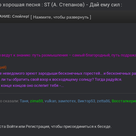
 хорошая песня : ST (А. Степанов) - Дай ему сил :
НИЕ: Спойлер!
и ведут к знанию: путь размышления – самый благородный, путь подража
ий)
е неведомого зреют зародыши бесконечных горестей... и бесконечных ра
ли ты обратить свой взор к восходящему солнцу? Тогда радуйся.
 конце концов оно ослепит тебя -...
о сказали:
Таня
,
zima59
,
vulkan
,
зампотех
,
Виктор53
,
zetta86
,
Воссталкери
ста
Войти
или
Регистрация
, чтобы присоединиться к беседе.