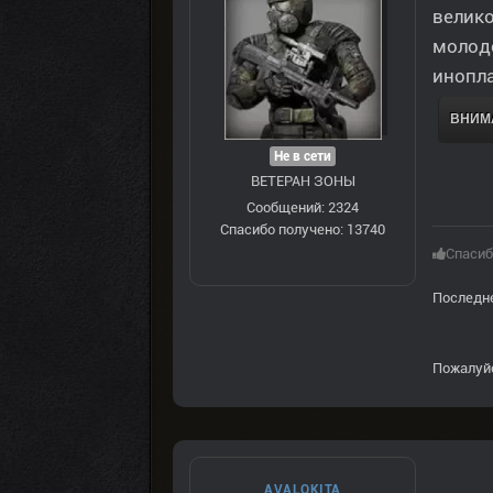
велико
молодо
инопла
ВНИМА
Не в сети
ВЕТЕРАН ЗOНЫ
Сообщений: 2324
Спасибо получено: 13740
Спасиб
Последне
Пожалуй
AVALOKITA