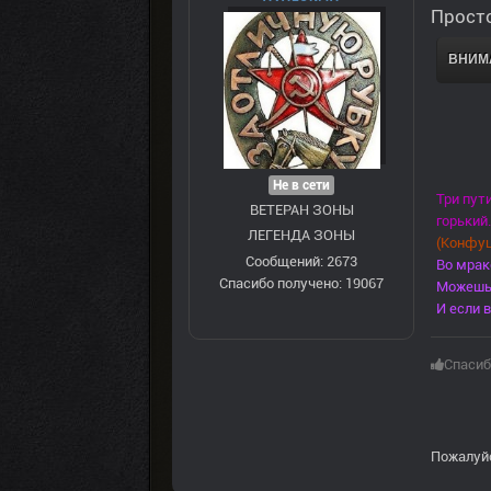
Просто
ВНИМА
Не в сети
Три пут
ВЕТЕРАН ЗOНЫ
горький.
ЛЕГЕНДА ЗОНЫ
(Конфуц
Сообщений: 2673
Во мрак
Спасибо получено: 19067
Можешь 
И если в
Спасиб
Пожалуй