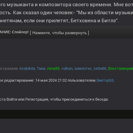
го музыканта и композитора своего времени. Мне во
сть. Как сказал один человек- "Мы из области музык
нетянам, если они прилетят, Бетховена и Битлз".
НИЕ: Спойлер!
о сказали:
Avalokita
,
Таня
,
zima59
,
vulkan
,
зампотех
,
zetta86
,
Воссталкери
е редактирование: 14 мая 2024 21:02 пользователем
Виктор53
.
ста
Войти
или
Регистрация
, чтобы присоединиться к беседе.