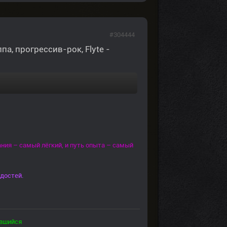
#304444
а, прогрессив-рок, Flyte -
ния – самый лёгкий, и путь опыта – самый
достей.
вшийся