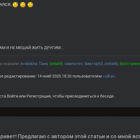
ился.
АМ И НЕ МЕШАЙ ЖИТЬ ДРУГИМ...
о сказали:
Avalokita
,
Таня
,
zima59
,
зампотех
,
Виктор53
,
zetta86
,
Воссталк
е редактирование: 14 нояб 2025 18:26 пользователем
vulkan
.
ста
Войти
или
Регистрация
, чтобы присоединиться к беседе.
ривет! Предлагаю с автором этой статьи и со мной в