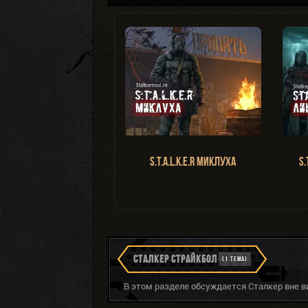
S.T.A.L.K.E.R Миклуха
S.
СТАЛКЕР СТРАЙКБОЛ
(1 ТЕМА)
В этом разделе обсуждается Сталкер вне в