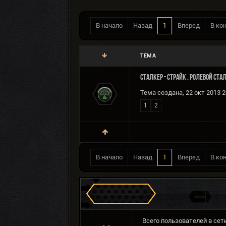
В начало
Назад
1
Вперед
В ко
ТЕМА
Сталкер - страйк , ролевой ста
Тема создана, 22 окт 2013 2
1
2
В начало
Назад
1
Вперед
В ко
Сталкеров в Зоне
Всего пользователей в сети