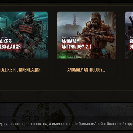
T.A.L.K.E.R. Ликвидация
Anomaly Anthology…
иртуального пространства, а именно страйкбольные/ пейнтбольные/ хар