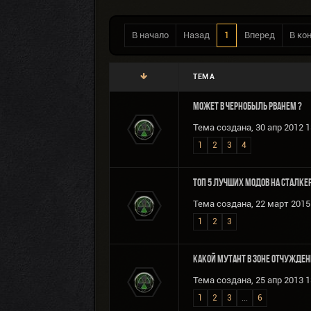
В начало
Назад
1
Вперед
В ко
ТЕМА
Может в Чернобыль рванем ?
Тема создана, 30 апр 2012 1
1
2
3
4
ТОП 5 лучших модов на Сталке
Тема создана, 22 март 2015 
1
2
3
Какой мутант в Зоне Отчужден
Тема создана, 25 апр 2013 1
1
2
3
...
6