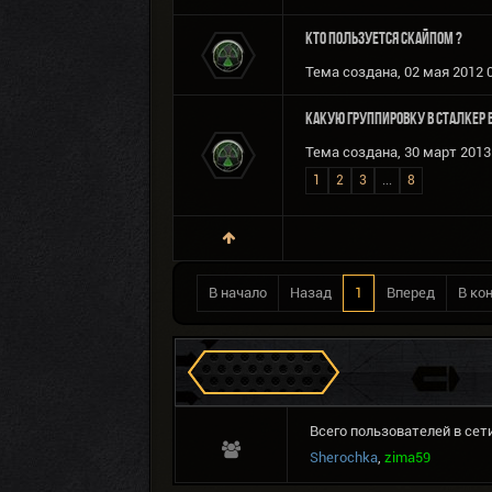
Кто пользуется Скайпом ?
Тема создана, 02 мая 2012 0
Какую группировку в Сталкер 
Тема создана, 30 март 2013 
1
2
3
...
8
В начало
Назад
1
Вперед
В ко
Сталкеров в Зоне
Всего пользователей в сети
Sherochka
,
zima59