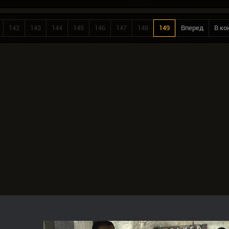
142
143
144
145
146
147
148
149
Вперед
В ко