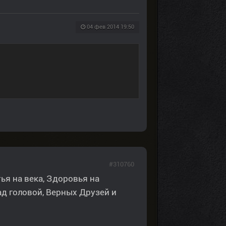
04 фев 2014 19:50
#310760
ья на века, Здоровья на
ад головой, Верных Друзей и