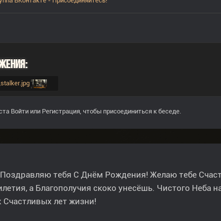
уппа ВКонтакте - Присоединяйтесь!
жения:
_stalker.jpg
ста
Войти
или
Регистрация
, чтобы присоединиться к беседе.
, Поздравляю тебя С Днём Рождения! Желаю тебе Счаст
летия, а Благополучия скоко унесёшь. Чистого Неба н
 Счастливых лет жизни!