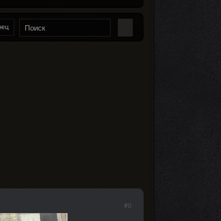
нец
#0