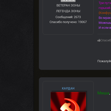
Три пут
ВЕТЕРАН ЗOНЫ
горький.
ЛЕГЕНДА ЗОНЫ
(Конфуц
Сообщений: 2673
Во мрак
Спасибо получено: 19067
Можешь 
И если в
Спасиб
Пожалуй
КАРДАН
Миша