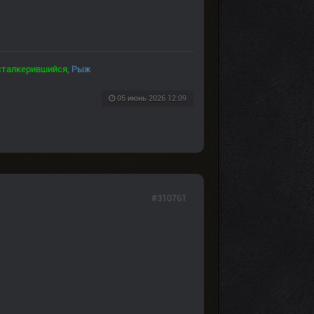
сталкерившийся
,
Рыж
05 июнь 2026 12:09
#310761