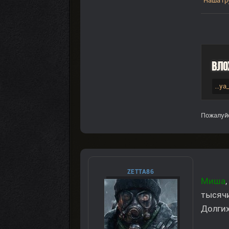
Наша гр
Вло
...ya
Пожалуй
ZETTA86
Миша
тысячи
Долгих