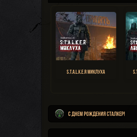
S.T.A.L.K.E.R Миклуха
S.
С Днем Рождения Сталкер!