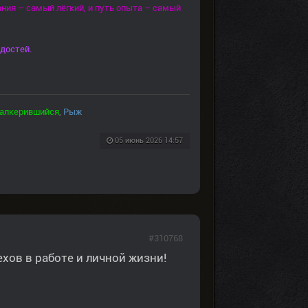
ния – самый лёгкий, и путь опыта – самый
достей.
алкерившийся
,
Рыж
05 июнь 2026 14:57
#310768
ехов в работе и личной жизни!