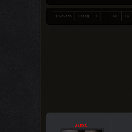
В начало
Назад
1
...
140
141
ALEXS