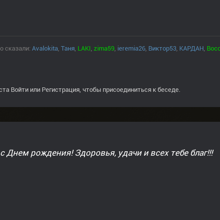
о сказали:
Avalokita
,
Таня
,
LAKI
,
zima59
,
ieremia26
,
Виктор53
,
КАРДАН
,
Вос
ста
Войти
или
Регистрация
, чтобы присоединиться к беседе.
с Днем рождения! Здоровья, удачи и всех тебе благ!!!