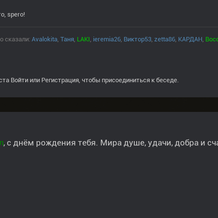
o, spero!
о сказали:
Avalokita
,
Таня
,
LAKI
,
ieremia26
,
Виктор53
,
zetta86
,
КАРДАН
,
Вос
ста
Войти
или
Регистрация
, чтобы присоединиться к беседе.
л
, с днём рождения тебя. Мира душе, удачи, добра и сч