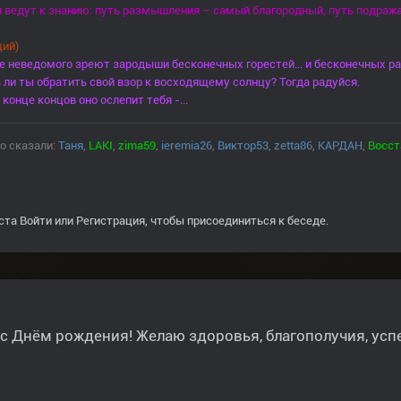
и ведут к знанию: путь размышления – самый благородный, путь подража
ий)
е неведомого зреют зародыши бесконечных горестей... и бесконечных ра
ли ты обратить свой взор к восходящему солнцу? Тогда радуйся.
 конце концов оно ослепит тебя -...
о сказали:
Таня
,
LAKI
,
zima59
,
ieremia26
,
Виктор53
,
zetta86
,
КАРДАН
,
Восст
ста
Войти
или
Регистрация
, чтобы присоединиться к беседе.
, c Днём рождения! Желаю здоровья, благополучия, усп