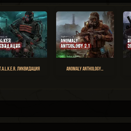
T.A.L.K.E.R. Ликвидация
Anomaly Anthology…