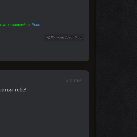
сталкерившийся
,
Рыж
05 июнь 2026 13:55
#310765
астья тебе!