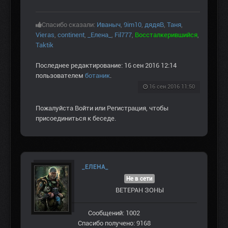
Спасибо сказали:
Иваныч
,
9im10
,
дядяВ
,
Таня
,
Vieras
,
continent
,
_Елена_
,
Fil777
,
Воссталкерившийся
,
Taktik
Последнее редактирование: 16 сен 2016 12:14
пользователем
ботаник
.
16 сен 2016 11:50
Пожалуйста
Войти
или
Регистрация
, чтобы
присоединиться к беседе.
_ЕЛЕНА_
Не в сети
ВЕТЕРАН ЗOНЫ
Сообщений: 1002
Спасибо получено: 9168