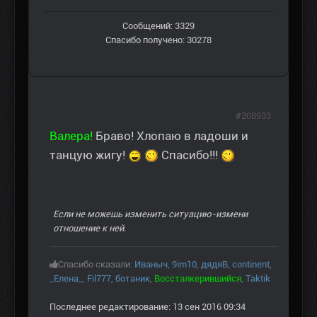
Сообщений: 3329
Спасибо получено: 30278
#208933
Валера!
Браво! Хлопаю в ладоши и
танцую жигу!
Спасибо!!!
Если не можешь изменить ситуацию-измени
отношение к ней.
Спасибо сказали:
Иваныч
,
9im10
,
дядяВ
,
continent
,
_Елена_
,
Fil777
,
ботаник
,
Воссталкерившийся
,
Taktik
Последнее редактирование: 13 сен 2016 09:34