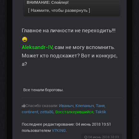
ВНИМАНИЕ: Спойлер!
Главное на личности не переходить!!!
Aleksandr-IV
, сам не могу вспомнить.
Может кто подскажет? Вот и конкурс,
а?
Все тенали бороговы.
Спасибо сказали:
Иваныч
,
Клепаныч
,
Таня
,
continent
,
zetta86
,
Воссталкерившийся
,
Taktik
Последнее редактирование: 04 июнь 2018 19:51
пользователем
V7KING
.
04 июнь 2018 18:03