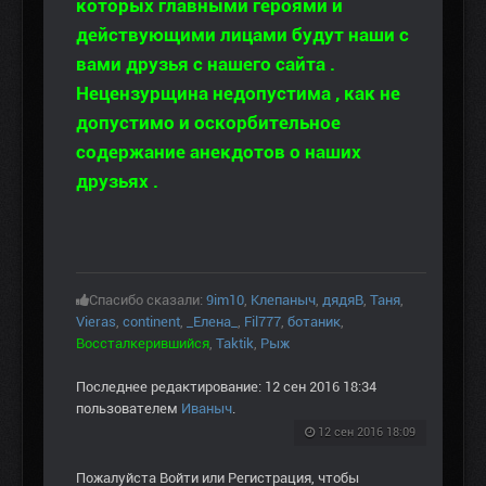
которых главными героями и
действующими лицами будут наши с
вами друзья с нашего сайта .
Нецензурщина недопустима , как не
допустимо и оскорбительное
содержание анекдотов о наших
друзьях .
Спасибо сказали:
9im10
,
Клепаныч
,
дядяВ
,
Таня
,
Vieras
,
continent
,
_Елена_
,
Fil777
,
ботаник
,
Воссталкерившийся
,
Taktik
,
Рыж
Последнее редактирование: 12 сен 2016 18:34
пользователем
Иваныч
.
12 сен 2016 18:09
Пожалуйста
Войти
или
Регистрация
, чтобы