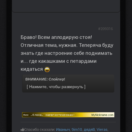
#209316
Браво! Всем аплодирую стоя!
Отличная тема, нужная. Теперяча буду
знать где настроение себе поднимать
и... где какашками с петардами
кидаться
ВНИМАНИЕ: Спойлер!
Спасибо сказали:
Иваныч
,
9im10
,
дядяВ
,
Vieras
,