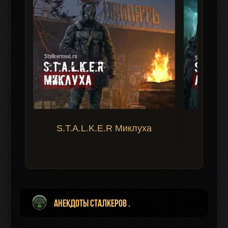
S.T.A.L.K.E.R Миклуха
S.T.A.
Анекдоты сталкеров .