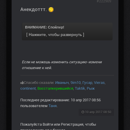
#222909
Анекдоттт.
ВНИМАНИЕ: Спойлер!
Если не можешь изменить ситуацию-измени
отношение к ней.
Спасибо сказали:
Иваныч
,
9im10
,
Гусар
,
Vieras
,
continent
,
Воссталкерившийся
,
Taktik
,
Рыж
Последнее редактирование: 10 апр 2017 08:56
пользователем
Таня
.
10 апр 2017 08:50
Пожалуйста
Войти
или
Регистрация
, чтобы