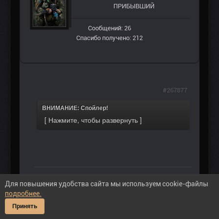
ПРИБЫВШИЙ
Сообщений: 26
Спасибо получено: 212
#267877
ВНИМАНИЕ: Спойлер!
Спасибо сказали:
V7KING
,
Таня
,
zetta86
,
Рыж
Для повышения удобства сайта мы используем cookie-файлы
подробнее.
18 янв 2020 20:46
Принять