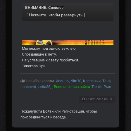
ВНИМАНИЕ: Спойлер!
Мы лежим под одною землею,
Опоздавшие к лету,
Не успевшие к свету пробиться.
Токогава Ори.
Спасибо сказали:
Иваныч
,
9im10
,
Клепаныч
,
Таня
,
continent
,
zetta86
,
,
Воссталкерившийся
,
Taktik
,
Рыж
15 апр 2017 08:28
Пожалуйста
Войти
или
Регистрация
, чтобы
присоединиться к беседе.