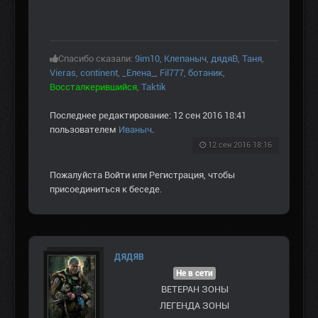
Спасибо сказали:
9im10
,
Клепаныч
,
дядяВ
,
Таня
,
Vieras
,
continent
,
_Елена_
,
Fil777
,
ботаник
,
Воссталкерившийся
,
Taktik
Последнее редактирование: 12 сен 2016 18:41
пользователем
Иваныч
.
12 сен 2016 18:16
Пожалуйста
Войти
или
Регистрация
, чтобы
присоединиться к беседе.
ДЯДЯВ
Не в сети
ВЕТЕРАН ЗOНЫ
ЛЕГЕНДА ЗОНЫ