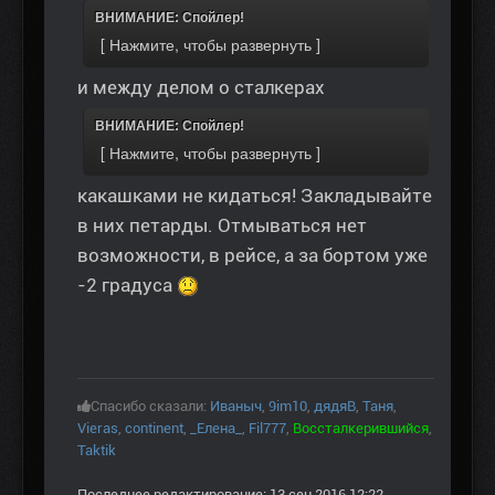
ВНИМАНИЕ: Спойлер!
и между делом о сталкерах
ВНИМАНИЕ: Спойлер!
какашками не кидаться! Закладывайте
в них петарды. Отмываться нет
возможности, в рейсе, а за бортом уже
-2 градуса
Спасибо сказали:
Иваныч
,
9im10
,
дядяВ
,
Таня
,
Vieras
,
continent
,
_Елена_
,
Fil777
,
Воссталкерившийся
,
Taktik
Последнее редактирование: 13 сен 2016 12:22