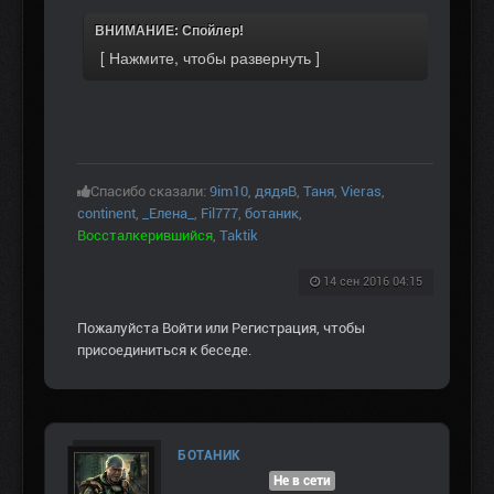
ВНИМАНИЕ: Спойлер!
Спасибо сказали:
9im10
,
дядяВ
,
Таня
,
Vieras
,
continent
,
_Елена_
,
Fil777
,
ботаник
,
Воссталкерившийся
,
Taktik
14 сен 2016 04:15
Пожалуйста
Войти
или
Регистрация
, чтобы
присоединиться к беседе.
БОТАНИК
Не в сети