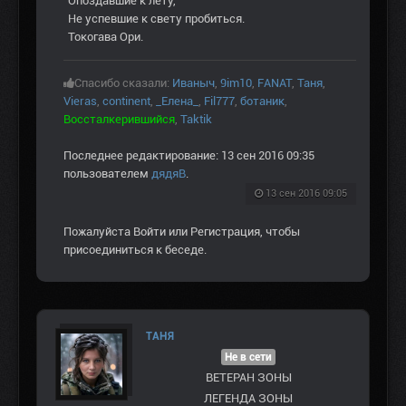
Опоздавшие к лету,
Не успевшие к свету пробиться.
Токогава Ори.
Спасибо сказали:
Иваныч
,
9im10
,
FANAT
,
Таня
,
Vieras
,
continent
,
_Елена_
,
Fil777
,
ботаник
,
Воссталкерившийся
,
Taktik
Последнее редактирование: 13 сен 2016 09:35
пользователем
дядяВ
.
13 сен 2016 09:05
Пожалуйста
Войти
или
Регистрация
, чтобы
присоединиться к беседе.
ТАНЯ
Не в сети
ВЕТЕРАН ЗOНЫ
ЛЕГЕНДА ЗОНЫ