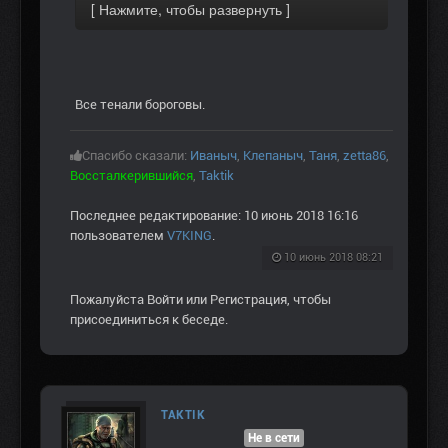
Все тенали бороговы.
Спасибо сказали:
Иваныч
,
Клепаныч
,
Таня
,
zetta86
,
Воссталкерившийся
,
Taktik
Последнее редактирование: 10 июнь 2018 16:16
пользователем
V7KING
.
10 июнь 2018 08:21
Пожалуйста
Войти
или
Регистрация
, чтобы
присоединиться к беседе.
TAKTIK
Не в сети