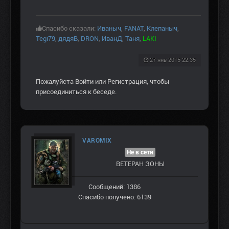
Спасибо сказали:
Иваныч
,
FANAT
,
Клепаныч
,
Tegi79
,
дядяВ
,
DRON
,
ИванД
,
Таня
,
LAKI
27 янв 2015 22:35
Пожалуйста
Войти
или
Регистрация
, чтобы
присоединиться к беседе.
VAROMIX
Не в сети
ВЕТЕРАН ЗOНЫ
Сообщений: 1386
Спасибо получено: 6139