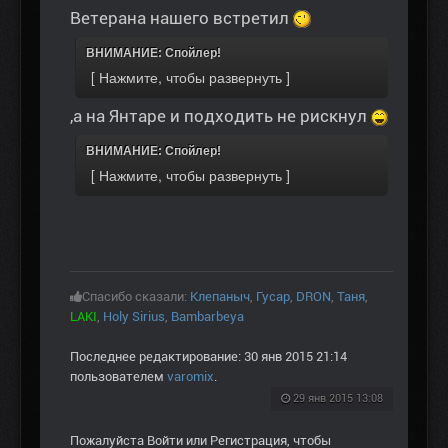
Ветерана нашего встретил
ВНИМАНИЕ: Спойлер!
,а на Янтаре и подходить не рискнул
ВНИМАНИЕ: Спойлер!
Спасибо сказали:
Клепаныч
,
Гусар
,
DRON
,
Таня
,
LAKI
,
Holy Sirius
,
Bambarbeya
Последнее редактирование: 30 янв 2015 21:14
пользователем
varomix
.
29 янв 2015 13:08
Пожалуйста
Войти
или
Регистрация
, чтобы