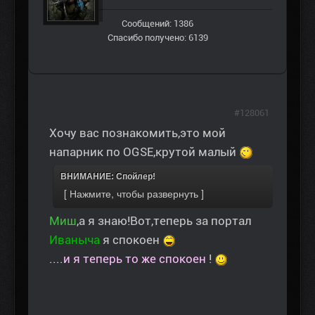
Сообщений: 1386
Спасибо получено: 6139
#128061
Хочу вас познакомить,это мой
напарник по OGSE,крутой малый
ВНИМАНИЕ: Спойлер!
Миш
,а я знаю!Вот,теперь за портал
Иваныча
я спокоен
....и я теперь то же спокоен
!