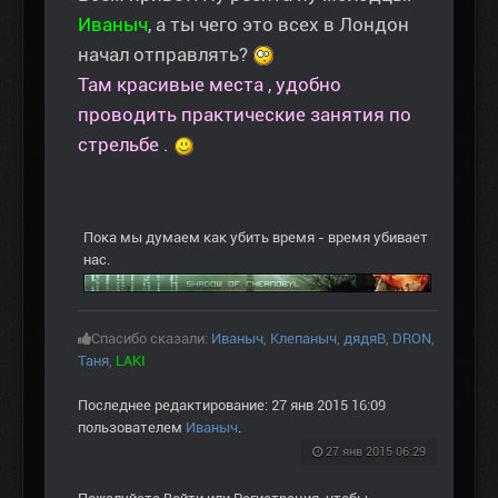
Иваныч
, а ты чего это всех в Лондон
начал отправлять?
Там красивые места , удобно
проводить практические занятия по
стрельбе .
Пока мы думаем как убить время - время убивает
нас.
Спасибо сказали:
Иваныч
,
Клепаныч
,
дядяВ
,
DRON
,
Таня
,
LAKI
Последнее редактирование: 27 янв 2015 16:09
пользователем
Иваныч
.
27 янв 2015 06:29