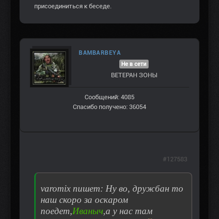
присоединиться к беседе.
BAMBARBEYA
Не в сети
ВЕТЕРАН ЗOНЫ
Сообщений: 4085
Спасибо получено: 36054
#127583
varomix пишет: Ну во, дружбан то
наш скоро за оскаром
поедет,
Иваныч
,а у нас там