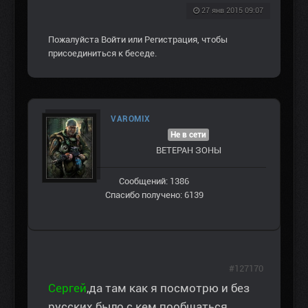
27 янв 2015 09:07
Пожалуйста
Войти
или
Регистрация
, чтобы
присоединиться к беседе.
VAROMIX
Не в сети
ВЕТЕРАН ЗOНЫ
Сообщений: 1386
Спасибо получено: 6139
#127170
Сергей
,да там как я посмотрю и без
русских было с кем пообщаться