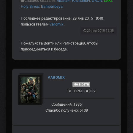
Спасибо сказали:
Иваныч
,
Клепаныч
,
DRON
,
LAKI
,
Holy Sirius
,
Bambarbeya
Последнее редактирование: 29 янв 2015 19:40
пользователем
varomix
.
29 янв 2015 18:35
Пожалуйста
Войти
или
Регистрация
, чтобы
присоединиться к беседе.
VAROMIX
Не в сети
ВЕТЕРАН ЗOНЫ
Сообщений: 1386
Спасибо получено: 6139