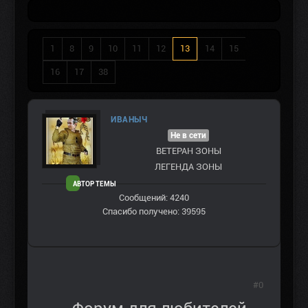
1
8
9
10
11
12
13
14
15
16
17
38
ИВАНЫЧ
Не в сети
ВЕТЕРАН ЗOНЫ
ЛЕГЕНДА ЗОНЫ
АВТОР ТЕМЫ
Сообщений: 4240
Спасибо получено: 39595
#0