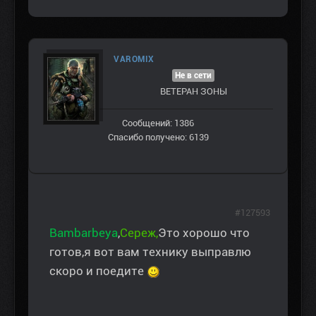
VAROMIX
Не в сети
ВЕТЕРАН ЗOНЫ
Сообщений: 1386
Спасибо получено: 6139
#127593
Bambarbeya
,
Сереж,
Это хорошо что
готов,я вот вам технику выправлю
скоро и поедите