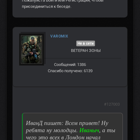
Пожалуйста
Войти
или
Регистрация
, чтобы
присоединиться к беседе.
VAROMIX
Не в сети
ВЕТЕРАН ЗOНЫ
Сообщений: 1386
Спасибо получено: 6139
#127003
ИванД пишет: Всем привет! Ну
ребята ну молодцы.
Иваныч
, а ты
чего это всех в Лондон начал