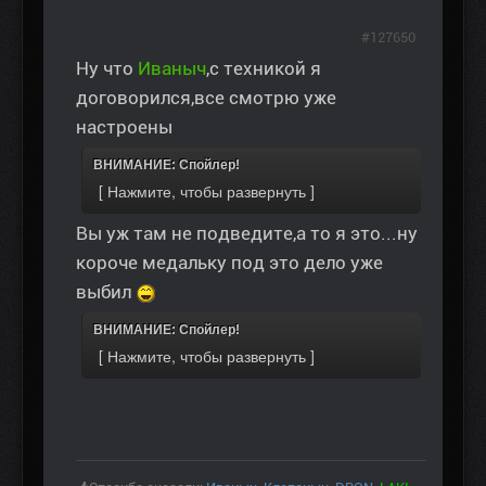
#127650
Ну что
Иваныч
,с техникой я
договорился,все смотрю уже
настроены
ВНИМАНИЕ: Спойлер!
Вы уж там не подведите,а то я это...ну
короче медальку под это дело уже
выбил
ВНИМАНИЕ: Спойлер!