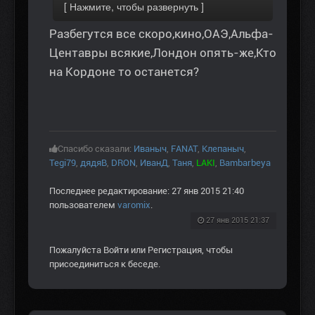
Разбегутся все скоро,кино,ОАЭ,Альфа-
Центавры всякие,Лондон опять-же,Кто
на Кордоне то останется?
Спасибо сказали:
Иваныч
,
FANAT
,
Клепаныч
,
Tegi79
,
дядяВ
,
DRON
,
ИванД
,
Таня
,
LAKI
,
Bambarbeya
Последнее редактирование: 27 янв 2015 21:40
пользователем
varomix
.
27 янв 2015 21:37
Пожалуйста
Войти
или
Регистрация
, чтобы
присоединиться к беседе.