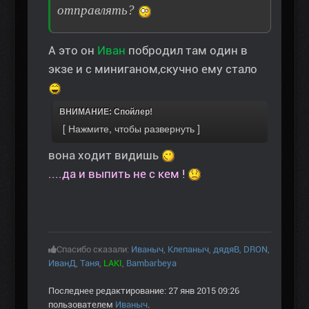
отправлять?
А это он
Иван
побродил там один в
экзе и с миниганом,скучно ему стало
ВНИМАНИЕ: Спойлер!
вона ходит видишь
....да и выпить не с кем !
Спасибо сказали:
Иваныч
,
Клепаныч
,
дядяВ
,
DRON
,
ИванД
,
Таня
,
LAKI
,
Bambarbeya
Последнее редактирование: 27 янв 2015 09:26
пользователем
Иваныч
.