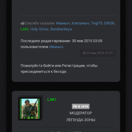
Спасибо сказали:
Иваныч
,
Клепаныч
,
Tegi79
,
DRON
,
LAKI
,
Holy Sirius
,
Bambarbeya
Последнее редактирование: 30 янв 2015 03:09
пользователем
Иваныч
.
29 янв 2015 22:51
Пожалуйста
Войти
или
Регистрация
, чтобы
присоединиться к беседе.
LAKI
Не в сети
МОДЕРАТОР
ЛЕГЕНДА ЗОНЫ