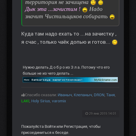
территория не зачищена
Дык эта ...зачистим !
Надо
значит Чистильщиков собирать
Куда там надо ехать то ...на зачистку ,
я счас , только чаёк допью и готов...
Нужно делать Д о б р о из З л а. Потому что его
больше не из чего делать ...
Спасибо сказали:
Иваныч
,
Клепаныч
,
DRON
,
Таня
,
LAKI
,
Holy Sirius
,
varomix
29 янв 2015 14:01
Пожалуйста
Войти
или
Регистрация
, чтобы
присоединиться к беседе.