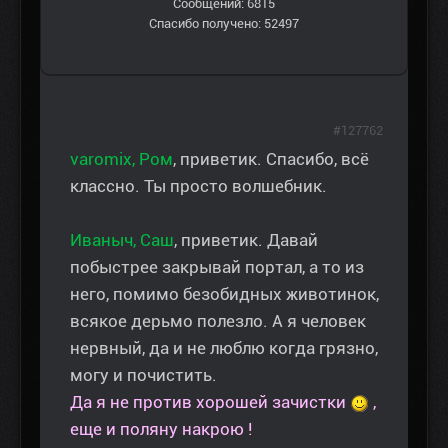
Сообщений: 6815
Спасибо получено: 52497
#127762
varomix, Ром
, приветик. Спасибо, всё
классно. Ты просто волшебник.
Иваныч, Саш
, приветик. Давай
побыстрее закрывай портал, а то из
него, помимо безобидных животинок,
всякое дерьмо полезло. А я человек
нервный, да и не люблю когда грязно,
могу и почистить.
Да я не против хорошей зачистки
,
еще и поляну накрою !