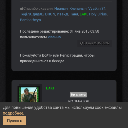
Спасибо сказали:
Иваныч
,
Клепаныч
,
Vyatkin.74
,
Tegi79
,
дядяВ
,
DRON
,
ИванД
,
Таня
,
LAKI
,
Holy Sirius
,
Bambarbeya
Последнее редактирование: 31 янв 2015 09:58
пользователем
Иваныч
.
31 янв 2015 09:32
Пожалуйста
Войти
или
Регистрация
, чтобы
присоединиться к беседе.
LAKI
Не в сети
МОДЕРАТОР
Для повышения удобства сайта мы используем cookie-файлы
ЛЕГЕНДА ЗОНЫ
подробнее.
Принять
Сообщений: 6815
Спасибо получено: 52497