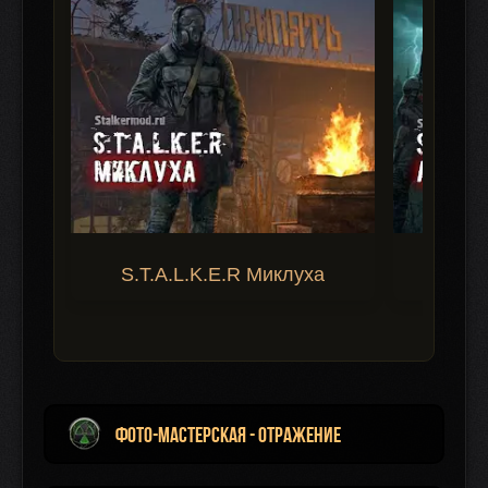
S.T.A.L.K.E.R Миклуха
S.T.A.
Фото-мастерская - Отражение