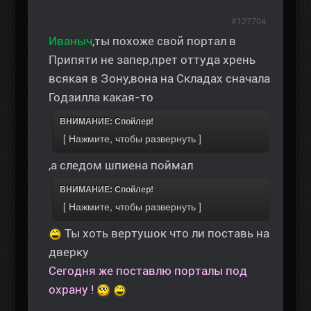
#127704
Иваныч
,ты похоже свой портал в
Припяти не запер,прет оттуда хрень
всякая в Зону,вона на Складах сначала
Годзилла какая-то
ВНИМАНИЕ: Спойлер!
,а следом шпиена поймал
ВНИМАНИЕ: Спойлер!
Ты хоть вертушок что ли поставь на
дверку
Сегодня же поставлю порталы под
охрану !