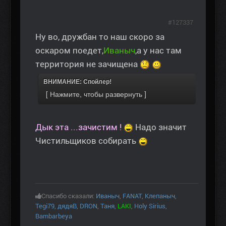
#127337
Ну во, дружбан то наш скоро за
оскаром поедет,
Иваныч
,а у нас там
территория не зачищена
ВНИМАНИЕ: Спойлер!
Дык эта ...зачистим !
Надо значит
Чистильщиков собирать
Спасибо сказали:
Иваныч
,
FANAT
,
Клепаныч
,
Tegi79
,
дядяВ
,
DRON
,
Таня
,
LAKI
,
Holy Sirius
,
Bambarbeya