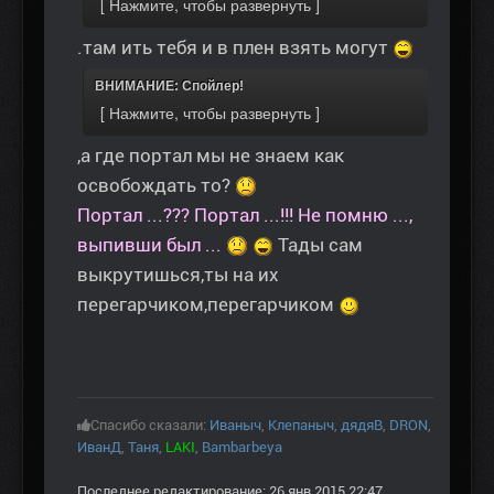
.там ить тебя и в плен взять могут
ВНИМАНИЕ: Спойлер!
,а где портал мы не знаем как
освобождать то?
Портал ...??? Портал ...!!! Не помню ...,
выпивши был ...
Тады сам
выкрутишься,ты на их
перегарчиком,перегарчиком
Спасибо сказали:
Иваныч
,
Клепаныч
,
дядяВ
,
DRON
,
ИванД
,
Таня
,
LAKI
,
Bambarbeya
Последнее редактирование: 26 янв 2015 22:47