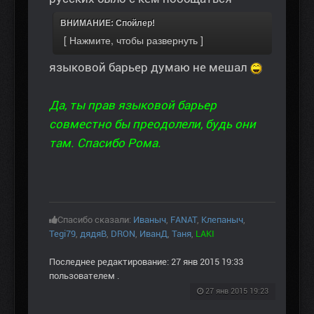
ВНИМАНИЕ: Спойлер!
языковой барьер думаю не мешал
Да, ты прав языковой барьер
совместно бы преодолели, будь они
там. Спасибо Рома.
Спасибо сказали:
Иваныч
,
FANAT
,
Клепаныч
,
Tegi79
,
дядяВ
,
DRON
,
ИванД
,
Таня
,
LAKI
Последнее редактирование: 27 янв 2015 19:33
пользователем
.
27 янв 2015 19:23