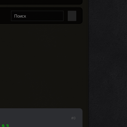
#0
.9.3