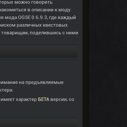
оторых можно говорить
накомиться в описании к моду.
 мода OGSE 0.6.9.3, где каждый
поиском различных квестовых
м товарищам, поделившись с ними
внимание на предъявляемые
ктера.
 имеет характер
БЕТА
версии, со