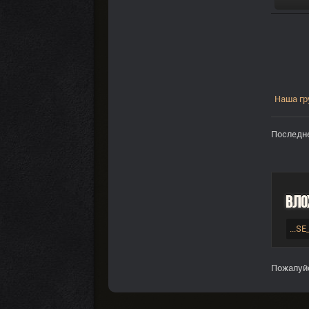
Наша гр
Последне
Вло
...SE
Пожалуй