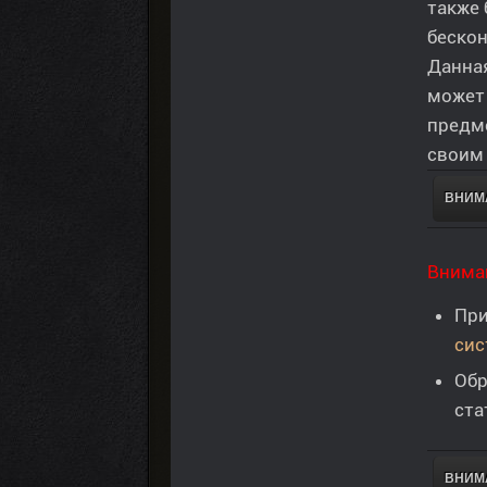
также 
бескон
Данна
может 
предме
своим
ВНИМА
Вниман
При
сис
Обр
ста
ВНИМА