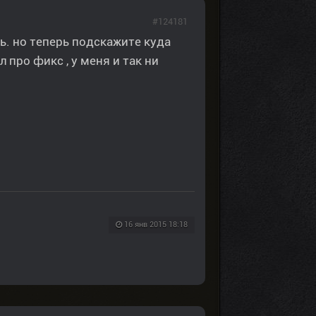
#124181
ь. но теперь подскажите куда
л про фикс , у меня и так ни
16 янв 2015 18:18