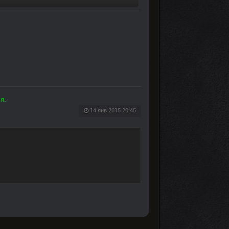
ся
.
14 янв 2015 20:45