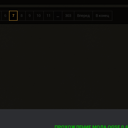
6
7
8
9
10
11
...
303
Вперед
В конец
ПРОХОЖДЕНИЕ МОДА OGSE 0.6