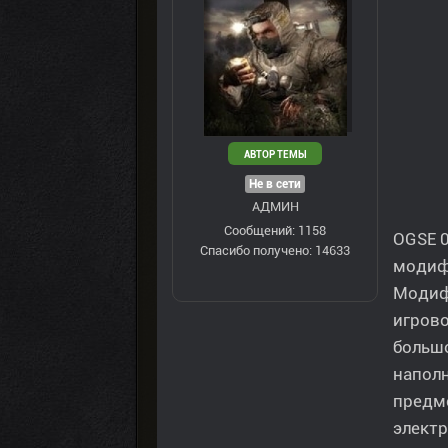
АВТОР ТЕМЫ
Не в сети
АДМИН
Сообщений: 1158
OGSE 0
Спасибо получено: 14633
модифи
Модифи
игров
большо
наполн
предме
элект