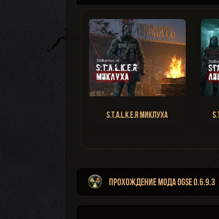
S.T.A.L.K.E.R Миклуха
S.
Прохождение мода OGSE 0.6.9.3