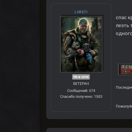
LORETI
спас к
лезть 
одного
Не в сети
ВЕТЕРАН
Последне
Сообщений: 674
Спасибо получено: 1583
Пожалуй