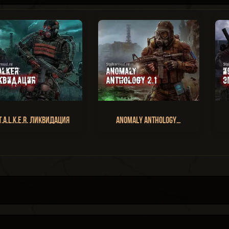
T.A.L.K.E.R. Ликвидация
Anomaly Anthology…