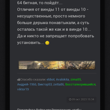
64 битная, то пойдёт...
Отличия от винды 11 от винды 10 -
несущественные, просто немного
больше дерьма понавтыкали, а суть
осталась такой же как и в винде 10...
Да и никто не запрещает попробовать
установить...
Спасибо сказали:
ebbot
,
Avalokita
,
zima59
,
Андрей-1966
,
Виктор53
,
zetta86
,
Воссталкерившийся
,
viktor19
09 окт 2023 15:34
Пожалуйста
Войти
или
Регистрация
, чтобы