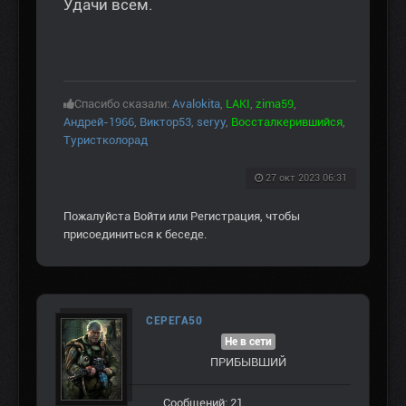
Удачи всем.
Спасибо сказали:
Avalokita
,
LAKI
,
zima59
,
Андрей-1966
,
Виктор53
,
seryy
,
Воссталкерившийся
,
Туристколорад
27 окт 2023 06:31
Пожалуйста
Войти
или
Регистрация
, чтобы
присоединиться к беседе.
СЕРЕГА50
Не в сети
ПРИБЫВШИЙ
Сообщений: 21