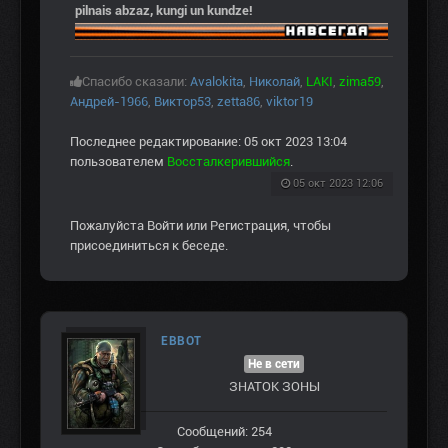
pilnais abzaz, kungi un kundze!
Спасибо сказали:
Avalokita
,
Николай
,
LAKI
,
zima59
,
Андрей-1966
,
Виктор53
,
zetta86
,
viktor19
Последнее редактирование: 05 окт 2023 13:04
пользователем
Воссталкерившийся
.
05 окт 2023 12:06
Пожалуйста
Войти
или
Регистрация
, чтобы
присоединиться к беседе.
EBBOT
Не в сети
ЗНАТОК ЗОНЫ
Сообщений: 254