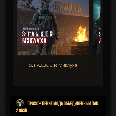
S.T.A.L.K.E.R Миклуха
S.T.A.
Прохождение мода Объединённый Пак
2 OGSR