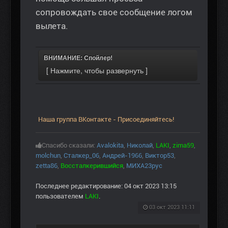
сопровождать свое сообщение логом
вылета.
ВНИМАНИЕ: Спойлер!
Наша группа ВКонтакте - Присоединяйтесь!
Спасибо сказали:
Avalokita
,
Николай
,
LAKI
,
zima59
,
molchun
,
Сталкер_06
,
Андрей-1966
,
Виктор53
,
zetta86
,
Воссталкерившийся
,
МИХА23рус
Последнее редактирование: 04 окт 2023 13:15
пользователем
LAKI
.
03 окт 2023 11:11