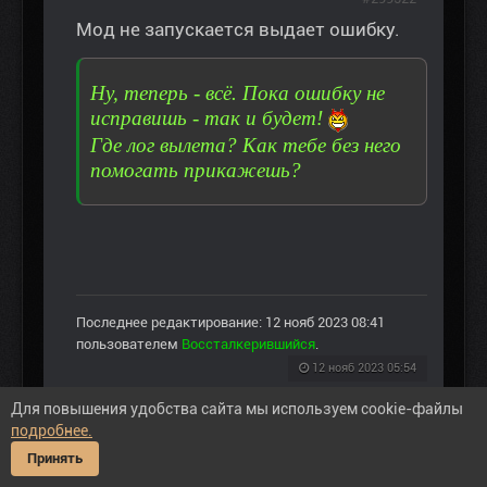
Мод не запускается выдает ошибку.
Ну, теперь - всё. Пока ошибку не
исправишь - так и будет!
Где лог вылета? Как тебе без него
помогать прикажешь?
Последнее редактирование: 12 нояб 2023 08:41
пользователем
Воссталкерившийся
.
12 нояб 2023 05:54
Для повышения удобства сайта мы используем cookie-файлы
Пожалуйста
Войти
или
Регистрация
, чтобы
подробнее.
присоединиться к беседе.
Принять