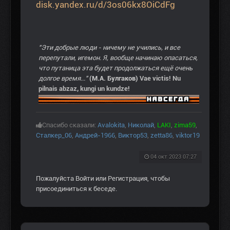
disk.yandex.ru/d/3os06kx8OiCdFg
"Эти добрые люди - ничему не учились, и все
перепутали, игемон. Я, вообще начинаю опасаться,
что путаница эта будет продолжаться ещё очень
долгое время..."
(М.А. Булгаков)
Vae victis! Nu
pilnais abzaz, kungi un kundze!
Спасибо сказали:
Avalokita
,
Николай
,
LAKI
,
zima59
,
Сталкер_06
,
Андрей-1966
,
Виктор53
,
zetta86
,
viktor19
04 окт 2023 07:27
Пожалуйста
Войти
или
Регистрация
, чтобы
присоединиться к беседе.