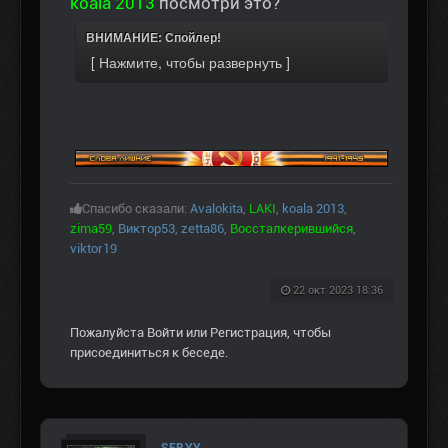
koala 2013
посмотри это?
ВНИМАНИЕ: Спойлер!
Спасибо сказали:
Avalokita
,
LAKI
,
koala 2013
,
zima59
,
Виктор53
,
zetta86
,
Воссталкерившийся
,
viktor19
22 окт 2023 18:36
Пожалуйста
Войти
или
Регистрация
, чтобы
присоединиться к беседе.