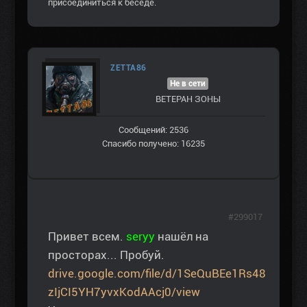
присоединиться к беседе.
ZETTA86
Не в сети
ВЕТЕРАН ЗOНЫ
Сообщений: 2536
Спасибо получено: 16235
#299017
Привет всем.
seryy
нашёл на
просторах... Пробуй.
drive.google.com/file/d/1SeQuBEe1Rs48
zIjCI5YH7yvxKodAAcj0/view