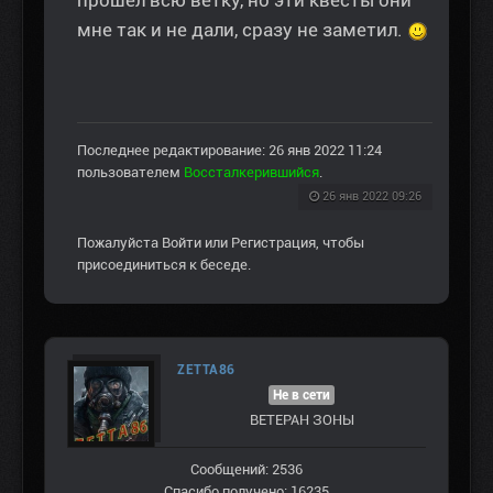
прошел всю ветку, но эти квесты они
мне так и не дали, сразу не заметил.
Последнее редактирование: 26 янв 2022 11:24
пользователем
Воссталкерившийся
.
26 янв 2022 09:26
Пожалуйста
Войти
или
Регистрация
, чтобы
присоединиться к беседе.
ZETTA86
Не в сети
ВЕТЕРАН ЗOНЫ
Сообщений: 2536
Спасибо получено: 16235