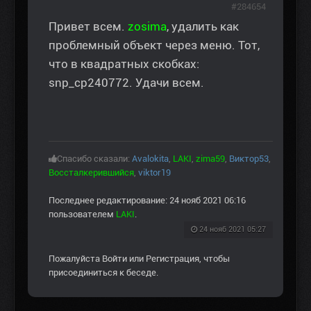
#284654
Привет всем.
zosima
, удалить как
проблемный объект через меню. Тот,
что в квадратных скобках:
snp_cp240772. Удачи всем.
Спасибо сказали:
Avalokita
,
LAKI
,
zima59
,
Виктор53
,
Воссталкерившийся
,
viktor19
Последнее редактирование: 24 нояб 2021 06:16
пользователем
LAKI
.
24 нояб 2021 05:27
Пожалуйста
Войти
или
Регистрация
, чтобы
присоединиться к беседе.