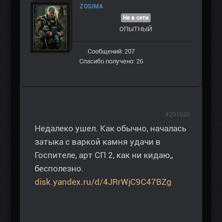
ZOSIMA
Не в сети
ОПЫТНЫЙ
Сообщений: 207
Спасибо получено: 26
#291020
Недалеко ушел. Как обычно, началась
затыка с варкой камня удачи в
Госпителе, арт СП 2, как ни кидаю,,
бесполезно.
disk.yandex.ru/d/4JRrWjC9C47BZg