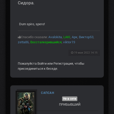
Сидора.
Dum spiro, spero!
Спасибо сказали:
Avalokita
,
LAKI
,
Арк
,
Виктор53
,
zetta86
,
Воссталкерившийся
,
viktor19
19 мая 2022 14:15
Пожалуйста
Войти
или
Регистрация
, чтобы
присоединиться к беседе.
САПСАН
Не в сети
ПРИБЫВШИЙ