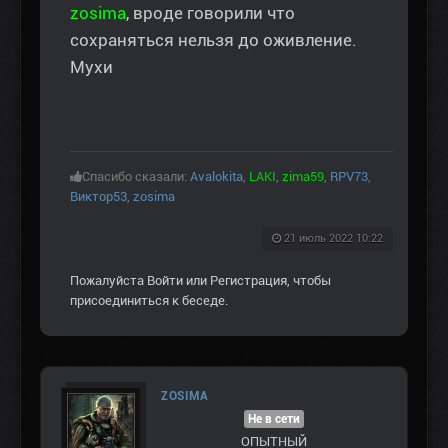
zosima
, вроде говорили что
сохраняться нельзя до оживление.
Мухи
Спасибо сказали:
Avalokita
,
LAKI
,
zima59
,
RPV73
,
Виктор53
,
zosima
21 июль 2022 10:22
Пожалуйста
Войти
или
Регистрация
, чтобы
присоединиться к беседе.
ZOSIMA
Не в сети
ОПЫТНЫЙ