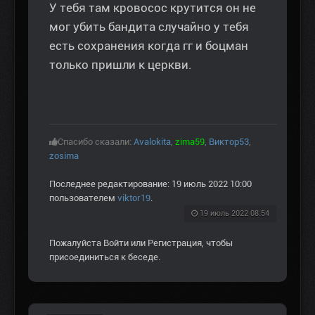
У тебя там кровосос крутится он не
мог убить бандита случайно у тебя
есть сохранения когда гг и боцман
только пришли к церкви.
Спасибо сказали:
Avalokita
,
zima59
,
Виктор53
,
zosima
Последнее редактирование: 19 июль 2022 10:00
пользователем
viktor19
.
19 июль 2022 08:54
Пожалуйста
Войти
или
Регистрация
, чтобы
присоединиться к беседе.