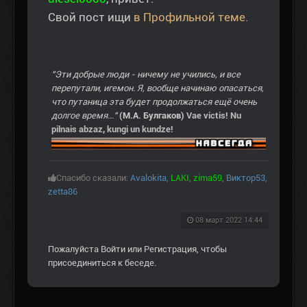
Свой пост ищи
в Профильной теме.
"Эти добрые люди - ничему не учились, и все
перепутали, игемон. Я, вообще начинаю опасаться,
что путаница эта будет продолжаться ещё очень
долгое время..."
(М.А. Булгаков)
Vae victis! Nu
pilnais abzaz, kungi un kundze!
Спасибо сказали:
Avalokita
,
LAKI
,
zima59
,
Виктор53
,
zetta86
08 март 2022 14:44
Пожалуйста
Войти
или
Регистрация
, чтобы
присоединиться к беседе.