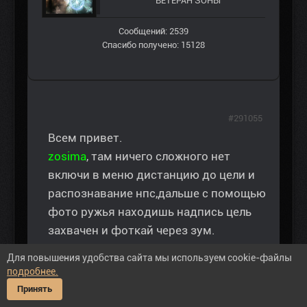
ВЕТЕРАН ЗOНЫ
Сообщений: 2539
Спасибо получено: 15128
#291055
Всем привет.
zosima
, там ничего сложного нет
включи в меню дистанцию до цели и
распознавание нпс,дальше с помощью
фото ружья находишь надпись цель
захвачен и фоткай через зум.
Для повышения удобства сайта мы используем cookie-файлы
подробнее.
Принять
Спасибо сказали:
Avalokita
,
zima59
,
RPV73
,