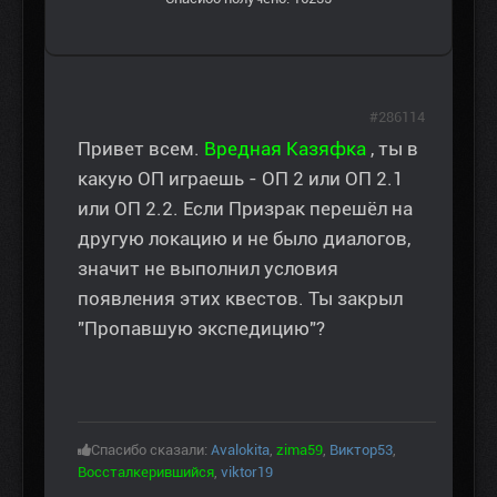
#286114
Привет всем.
Вредная Казяфка
, ты в
какую ОП играешь - ОП 2 или ОП 2.1
или ОП 2.2. Если Призрак перешёл на
другую локацию и не было диалогов,
значит не выполнил условия
появления этих квестов. Ты закрыл
"Пропавшую экспедицию"?
Спасибо сказали:
Avalokita
,
zima59
,
Виктор53
,
Воссталкерившийся
,
viktor19