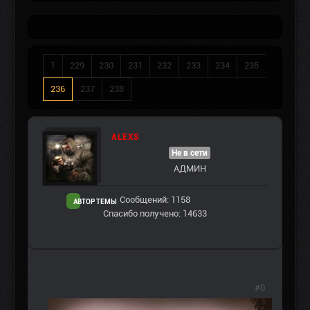
1
229
230
231
232
233
234
235
236
237
238
ALEXS
Не в сети
АДМИН
Сообщений: 1158
АВТОР ТЕМЫ
Спасибо получено: 14633
#0