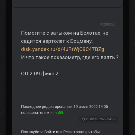
#290998
Помогите с затыком на Болотах, не
садится вертолет к Боцману.
disk.yandex.ru/d/4JRrWjC9C47BZg
И что такое показометр, где его взять ?
ОП 2.09 фикс 2
Последнее редактирование: 19 июль 2022 14:06
пользователем
zima59
.
19 июль 2022 04:17
Пожалуйста
Войти
или
Регистрация
, чтобы