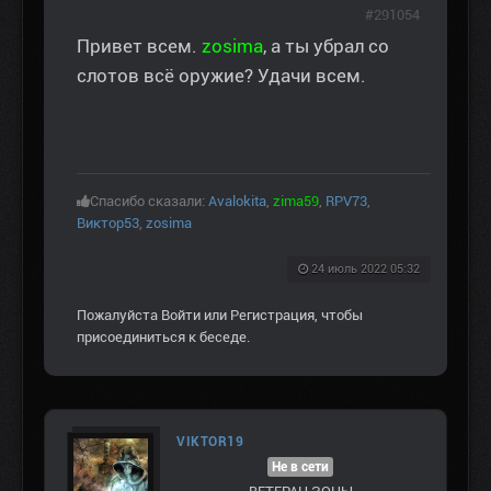
#291054
Привет всем.
zosima
, а ты убрал со
слотов всё оружие? Удачи всем.
Спасибо сказали:
Avalokita
,
zima59
,
RPV73
,
Виктор53
,
zosima
24 июль 2022 05:32
Пожалуйста
Войти
или
Регистрация
, чтобы
присоединиться к беседе.
VIKTOR19
Не в сети