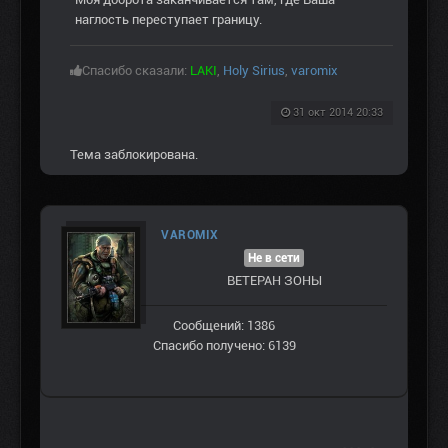
наглость переступает границу.
Спасибо сказали:
LAKI
,
Holy Sirius
,
varomix
31 окт 2014 20:33
Тема заблокирована.
VAROMIX
Не в сети
ВЕТЕРАН ЗOНЫ
Сообщений: 1386
Спасибо получено: 6139