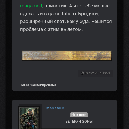
magamed
, приветик. А что тебе мешает
сделать и в gamedata от Бродяги,
расширенный слот, как у Эда. Решится
проблема с этим вылетом.
29 окт 2014 19:21
Тема заблокирована.
MAGAMED
Не в сети
ВЕТЕРАН ЗOНЫ