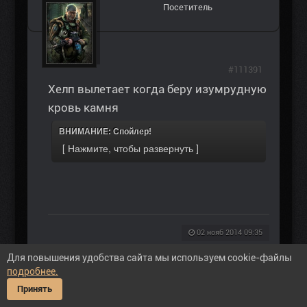
Посетитель
#111391
Хелп вылетает когда беру изумрудную
кровь камня
ВНИМАНИЕ: Спойлер!
02 нояб 2014 09:35
Для повышения удобства сайта мы используем cookie-файлы
Тема заблокирована.
подробнее.
Принять