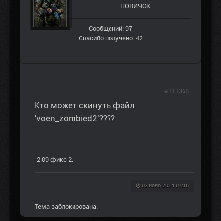
НОВИЧОК
Сообщений: 97
Спасибо получено: 42
#111368
Кто может скинуть файл
'voen_zombied2'????
2.09 фикс 2.
02 нояб 2014 07:16
Тема заблокирована.