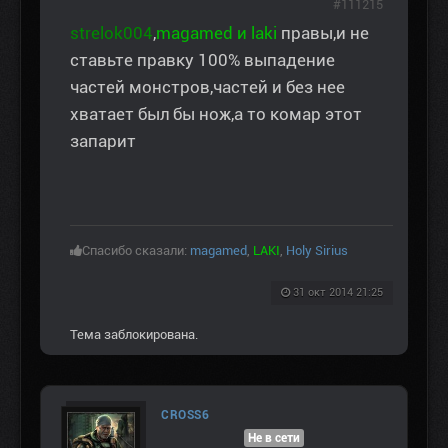
#111215
strelok004
,
magamed и laki
правы,и не
ставьте правку 100% выпадение
частей монстров,частей и без нее
хватает был бы нож,а то комар этот
запарит
Спасибо сказали:
magamed
,
LAKI
,
Holy Sirius
31 окт 2014 21:25
Тема заблокирована.
CROSS6
Не в сети