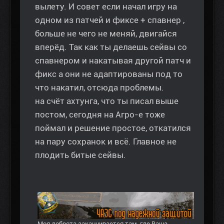
вылету. И совет если начал игру на
одном из патчей и фиксе + спавнер ,
больше не чего не меняй, двигайся
вперёд. Так как ты делаешь сейвы со
спавнером и накатывая другой патч и
фикс а они не адаптированы под то
что накатил, отсюда проблемы.
на счёт ахтунга, что ты писал выше
постом, сегодня на Агро-е тоже
поймал и решение простое, откатился
на пару сохранок и всё. Главное не
плодить битые сейвы.
Моя доброта заканчивается там, где Ваша