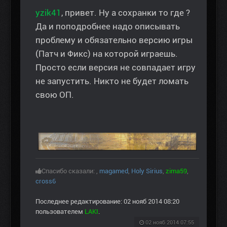
yzik41
, привет. Ну а сохранки то где ?
Да и поподробнее надо описывать
проблему и обязательно версию игры
(Патч и Фикс) на которой играешь.
Просто если версия не совпадает игру
не запустить. Никто не будет ломать
свою ОП.
Спасибо сказали:
,
magamed
,
Holy Sirius
,
zima59
,
cross6
Последнее редактирование: 02 нояб 2014 08:20
пользователем
LAKI
.
02 нояб 2014 07:55