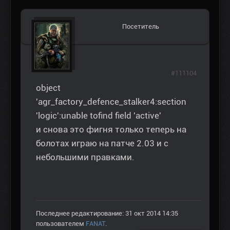
Посетитель
#111104
object
'agr_factory_defence_stalker4:section
'logic':unable tofind field 'active'
и снова это фигня только теперь на
болотах играю на патче 2.03 и с
небольшими правками.
Последнее редактирование: 31 окт 2014 14:35
пользователем
FANAT
.