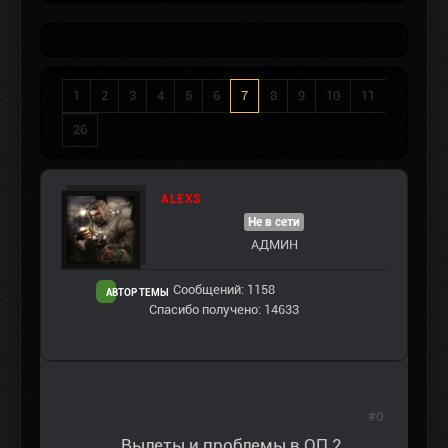
1
2
3
4
5
6
7
8
9
10
11
26
ALEXS
Не в сети
АДМИН
Сообщений: 1158
АВТОР ТЕМЫ
Спасибо получено: 14633
#0
Вылеты и проблемы в ОП 2