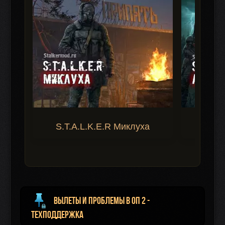
S.T.A.L.K.E.R Миклуха
S.T.A.
Вылеты и проблемы в ОП 2 -
Техподдержка