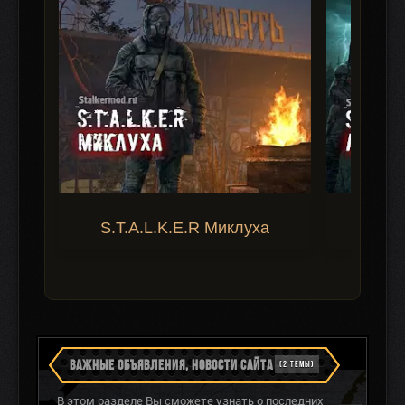
S.T.A.L.K.E.R Миклуха
S.T.A.
ВАЖНЫЕ ОБЪЯВЛЕНИЯ, НОВОСТИ САЙТА
(2 ТЕМЫ)
В этом разделе Вы сможете узнать о последних