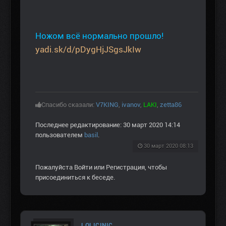
Ножом всё нормально прошло!
yadi.sk/d/pDygHjJSgsJkIw
Спасибо сказали:
V7KING
,
ivanov
,
LAKI
,
zetta86
Последнее редактирование: 30 март 2020 14:14
пользователем
basil
.
30 март 2020 08:13
Пожалуйста
Войти
или
Регистрация
, чтобы
присоединиться к беседе.
LOLICINIC