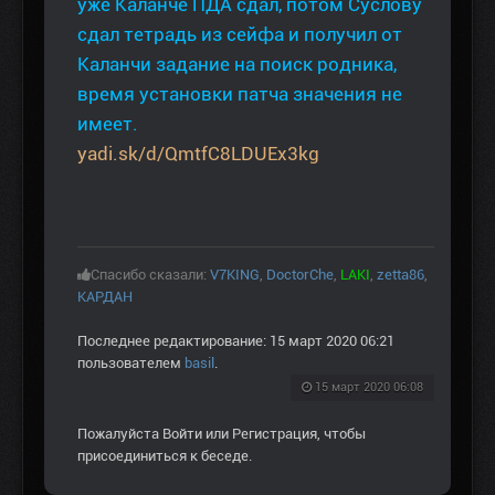
уже Каланче ПДА сдал, потом Суслову
сдал тетрадь из сейфа и получил от
Каланчи задание на поиск родника,
время установки патча значения не
имеет.
yadi.sk/d/QmtfC8LDUEx3kg
Спасибо сказали:
V7KING
,
DoctorChe
,
LAKI
,
zetta86
,
КАРДАН
Последнее редактирование: 15 март 2020 06:21
пользователем
basil
.
15 март 2020 06:08
Пожалуйста
Войти
или
Регистрация
, чтобы
присоединиться к беседе.