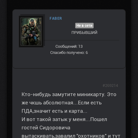
FABER
Не в сети
ПРИБЫВШИЙ
Сообщений: 13
Спасибо получено: 6
#269214
Кто-нибудь замутите миникарту. Это
же чкшь абсолютная...Если есть
ПДА,значит есть и карта...
И вот такой затык у меня...Пошел
гостей Сидоровича
вытаскивать,завалил "охотников" и тут