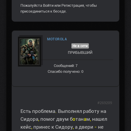
Пожалуйста
Войти
или
Регистрация
, чтобы
присоединиться к беседе.
MOTOROLA
Не в сети
ПРИБЫВШИЙ
Сообщений: 7
Спасибо получено: 0
#269209
Есть проблема
.
Выполнял работу на
Сидора
,
помог двум б
о
тан
а
м
,
нашел
кейс
,
принес к Сидору
,
а двери
-
не