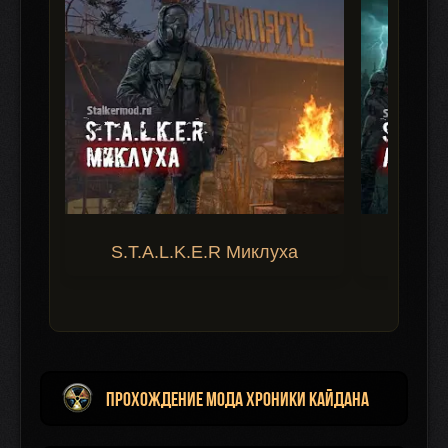
S.T.A.L.K.E.R Миклуха
S.T.A.
Прохождение мода Хроники Кайдана