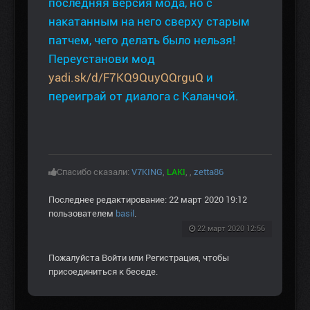
последняя версия мода, но с
накатанным на него сверху старым
патчем, чего делать было нельзя!
Переустанови мод
yadi.sk/d/F7KQ9QuyQQrguQ
и
переиграй от диалога с Каланчой.
Спасибо сказали:
V7KING
,
LAKI
,
,
zetta86
Последнее редактирование: 22 март 2020 19:12
пользователем
basil
.
22 март 2020 12:56
Пожалуйста
Войти
или
Регистрация
, чтобы
присоединиться к беседе.