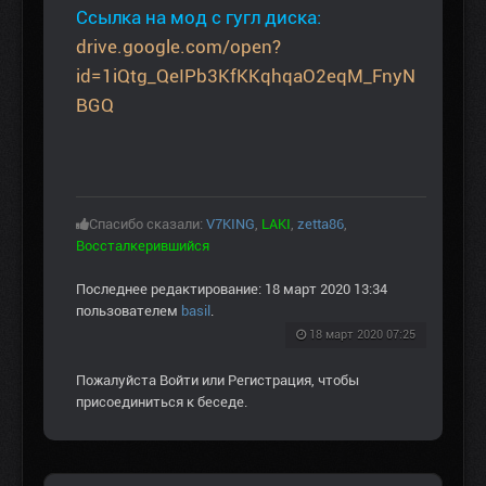
Ссылка на мод с гугл диска:
drive.google.com/open?
id=1iQtg_QeIPb3KfKKqhqaO2eqM_FnyN
BGQ
Спасибо сказали:
V7KING
,
LAKI
,
zetta86
,
Воссталкерившийся
Последнее редактирование: 18 март 2020 13:34
пользователем
basil
.
18 март 2020 07:25
Пожалуйста
Войти
или
Регистрация
, чтобы
присоединиться к беседе.