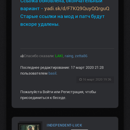
Ссылка обновлена, окончательный
вариант -
yadi.sk/d/F7KQ9QuyQQrguQ
Старые ссылки на мод и патч будут
вскоре удалены.
Спасибо сказали:
LAKI
,
raing
,
zetta86
Последнее редактирование: 17 март 2020 21:28
пользователем
basil
.
16 март 2020 19:36
Пожалуйста
Войти
или
Регистрация
, чтобы
присоединиться к беседе.
INDEPENDENT-LUCK