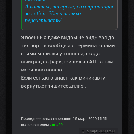
А военных, наверное, сам притащил
за собой. Здесь только
переигрывать!
Я военных даже видом не видывал до
тех пор...и вообще я с терминаторами
этими мочился у тоннеля,а када
выиград сафари,пришел на АТП а там
месилово вовсю...
Если есть,кто знает как миникарту
вернуть,отпишитесь,плиз...
Последнее редактирование: 15 март 2020 15:55
пользователем
zima59
.
15 март 2020 12:39