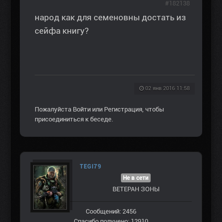
#182138
народ как для семеновны достать из
сейфа книгу?
02 янв 2016 11:58
Пожалуйста
Войти
или
Регистрация
, чтобы
присоединиться к беседе.
TEGI79
Не в сети
ВЕТЕРАН ЗOНЫ
Сообщений: 2456
Спасибо получено: 12910