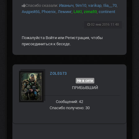
Спасибо сказали:
Иваныч
,
9im10
,
varikap
,
Ilia__70
,
Андрей56
,
Phoenix
,
Леминг
,
LAKI
,
zima59
,
continent
02 янв 2016 11:48
Пожалуйста
Войти
или
Регистрация
, чтобы
присоединиться к беседе.
ZOLEG73
Не в сети
ПРИБЫВШИЙ
Сообщений: 42
Спасибо получено: 30