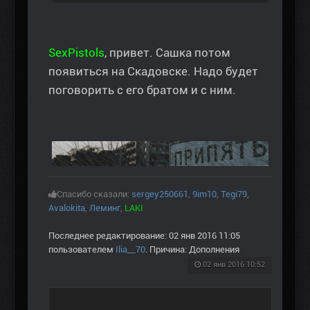
SexPistols
, привет. Сашка потом
появиться на Скадовске. Надо будет
поговорить с его братом и с ним.
Спасибо сказали:
sergey250661
,
9im10
,
Tegi79
,
Avalokita
,
Леминг
,
LAKI
Последнее редактирование: 02 янв 2016 11:05
пользователем
Ilia__70
. Причина: Дополнения
02 янв 2016 10:52