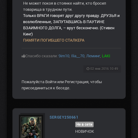
Не может покоя в стоянке найти, кто бросил
товарища в трудном пути.
Только ВРАГИ говорят друг другу правду. ДРУЗЬЯ и
возлюбленные, ЗАПУТАВШИСЬ В ПАУТИНЕ
ВЗАИМНОГО ДОЛГА, – врут бесконечно. (Стивен
Кинг)
ПАМЯТИ ПОГИБШЕГО СТАЛКЕРА
Спасибо сказали:
9im10
,
Ilia__70
,
Леминг
,
LAKI
02 янв 2016 10:49
Пожалуйста
Войти
или
Регистрация
, чтобы
присоединиться к беседе.
SERGEY250661
Не в сети
НОВИЧОК