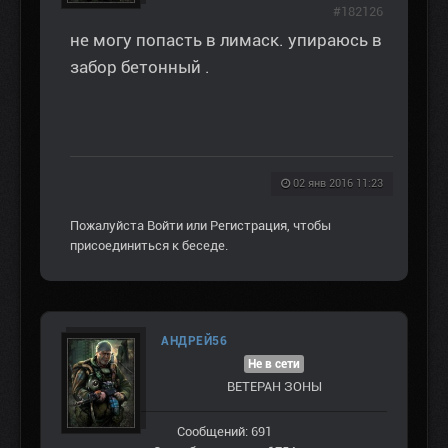
#182126
не могу попасть в лимаск. упираюсь в
забор бетонный .
02 янв 2016 11:23
Пожалуйста
Войти
или
Регистрация
, чтобы
присоединиться к беседе.
АНДРЕЙ56
Не в сети
ВЕТЕРАН ЗOНЫ
Сообщений: 691