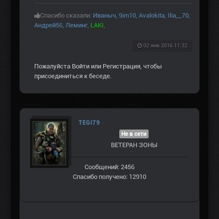
Спасибо сказали:
Иваныч
,
9im10
,
Avalokita
,
Ilia__70
,
Андрей56
,
Леминг
,
LAKI
,
02 янв 2016 11:32
Пожалуйста
Войти
или
Регистрация
, чтобы
присоединиться к беседе.
TEGI79
Не в сети
ВЕТЕРАН ЗOНЫ
Сообщений: 2456
Спасибо получено: 12910