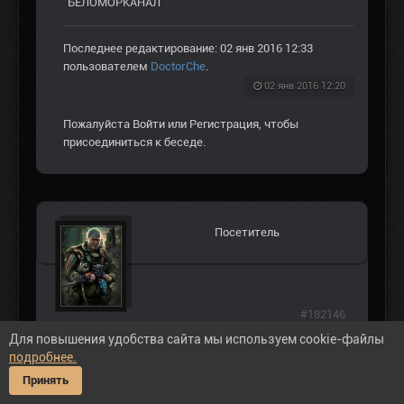
БЕЛОМОРКАНАЛ
Последнее редактирование: 02 янв 2016 12:33
пользователем
DoctorChe
.
02 янв 2016 12:20
Пожалуйста
Войти
или
Регистрация
, чтобы
присоединиться к беседе.
Посетитель
#182146
я пробовал читерский способ набрал у
Для повышения удобства сайта мы используем cookie-файлы
подробнее.
пьяницы в баре водки и колбасы по
Принять
беседе потом к васылю пошел