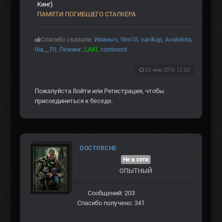
Кинг)
ПАМЯТИ ПОГИБШЕГО СТАЛКЕРА
Спасибо сказали:
Иваныч
,
9im10
,
varikap
,
Avalokita
,
Ilia__70
,
Леминг
,
LAKI
,
continent
02 янв 2016 12:02
Пожалуйста
Войти
или
Регистрация
, чтобы
присоединиться к беседе.
DOCTORCHE
Не в сети
ОПЫТНЫЙ
Сообщений: 203
Спасибо получено: 341