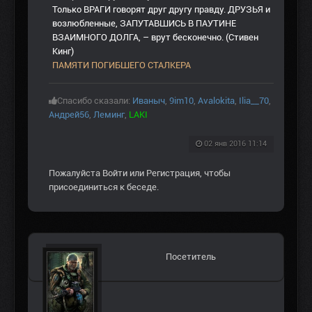
Только ВРАГИ говорят друг другу правду. ДРУЗЬЯ и
возлюбленные, ЗАПУТАВШИСЬ В ПАУТИНЕ
ВЗАИМНОГО ДОЛГА, – врут бесконечно. (Стивен
Кинг)
ПАМЯТИ ПОГИБШЕГО СТАЛКЕРА
Спасибо сказали:
Иваныч
,
9im10
,
Avalokita
,
Ilia__70
,
Андрей56
,
Леминг
,
LAKI
02 янв 2016 11:14
Пожалуйста
Войти
или
Регистрация
, чтобы
присоединиться к беседе.
Посетитель