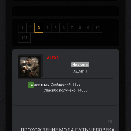
1
2
3
4
5
6
7
8
9
10
101
ALEXS
Не в сети
АДМИН
Сообщений: 1158
АВТОР ТЕМЫ
Спасибо получено: 14633
#0
ПРОХОЖДЕНИЕ МОДА ПУТЬ ЧЕЛОВЕКА