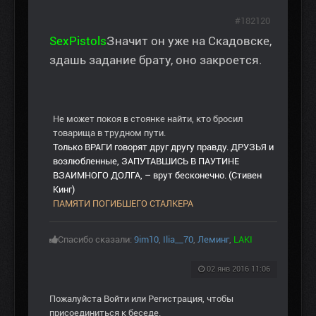
#182120
SexPistols
Значит он уже на Скадовске,
здашь задание брату, оно закроется.
Не может покоя в стоянке найти, кто бросил
товарища в трудном пути.
Только ВРАГИ говорят друг другу правду. ДРУЗЬЯ и
возлюбленные, ЗАПУТАВШИСЬ В ПАУТИНЕ
ВЗАИМНОГО ДОЛГА, – врут бесконечно. (Стивен
Кинг)
ПАМЯТИ ПОГИБШЕГО СТАЛКЕРА
Спасибо сказали:
9im10
,
Ilia__70
,
Леминг
,
LAKI
02 янв 2016 11:06
Пожалуйста
Войти
или
Регистрация
, чтобы
присоединиться к беседе.