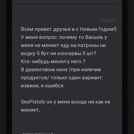
#182143
Всем привет друзья и с Новым Годом!)
У меня вопрос: почему то Васыль у
меня не меняет еду на патроны ни
водку 5 бут ни консервы 5 шт?
Кто-нибудь менял у него ?
В диалоговом окне /при наличии
продуктов/ только один вариант:
извини, я ошибся.
SexPistols он у меня вооще ни как не
меняет,