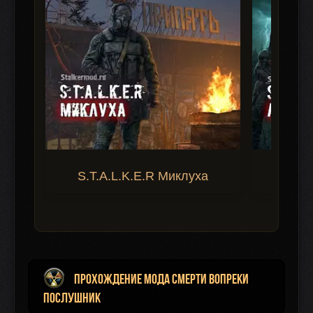
S.T.A.L.K.E.R Миклуха
S.T.A.
Прохождение мода Смерти Вопреки
Послушник