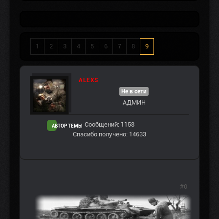
1
2
3
4
5
6
7
8
9
ALEXS
Не в сети
АДМИН
Сообщений: 1158
АВТОР ТЕМЫ
Спасибо получено: 14633
#0