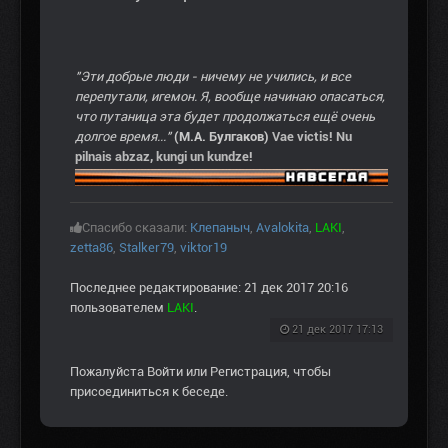
"Эти добрые люди - ничему не учились, и все
перепутали, игемон. Я, вообще начинаю опасаться,
что путаница эта будет продолжаться ещё очень
долгое время..."
(М.А. Булгаков)
Vae victis! Nu
pilnais abzaz, kungi un kundze!
Спасибо сказали:
Клепаныч
,
Avalokita
,
LAKI
,
zetta86
,
Stalker79
,
viktor19
Последнее редактирование: 21 дек 2017 20:16
пользователем
LAKI
.
21 дек 2017 17:13
Пожалуйста
Войти
или
Регистрация
, чтобы
присоединиться к беседе.