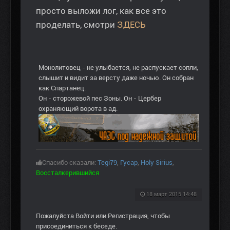
просто выложи лог, как все это
проделать, смотри
ЗДЕСЬ
Монолитовец - не улыбается, не распускает сопли,
слышит и видит за версту даже ночью. Он собран
как Спартанец.
Он - сторожевой пес Зоны. Он - Цербер
охраняющий ворота в ад.
Спасибо сказали:
Tegi79
,
Гусар
,
Holy Sirius
,
Воссталкерившийся
18 март 2015 14:48
Пожалуйста
Войти
или
Регистрация
, чтобы
присоединиться к беседе.