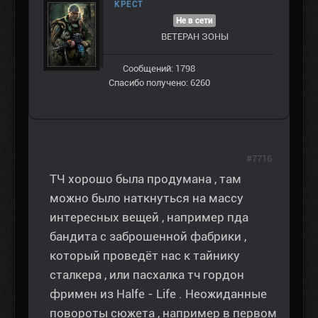
КРЕСТ
Не в сети
ВЕТЕРАН ЗOНЫ
Сообщений: 1798
Спасибо получено: 6260
#7716
ТЧ хорошо была продумана , там
можно было наткнуться на массу
интересных вещей , например пда
бандита с заброшенной фабрики ,
который проведёт нас к тайнику
сталкера , или пасхалка тч гордон
фримен из Halfe - Life . Неожиданные
повороты сюжета , например в первом