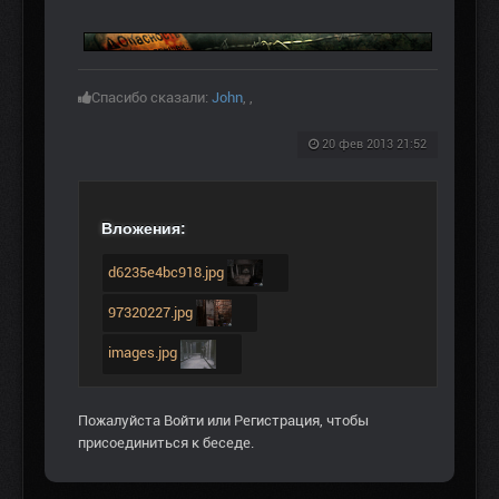
Спасибо сказали:
John
,
,
20 фев 2013 21:52
Вложения:
d6235e4bc918.jpg
97320227.jpg
images.jpg
Пожалуйста
Войти
или
Регистрация
, чтобы
присоединиться к беседе.