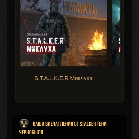
S.T.A.L.K.E.R Миклуха
S.T.A.
Ваши впечатления от Stalker Тени
Чернобыля.