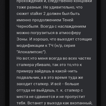
прохождения и, следственно концовки
тоже разные. Не удивительно, что
сюжет stalker 2 должен был быть
именно продолжением Теней
Чернобыля. Всегда с наслаждением
можно погрузиться в атмосферу
Зоны. И хорошо, что выходят стоящие
модификации к ТЧ (н/р, серия
"Апокалипсис").
Но вот,что меня всегда во всех частях
сталкера убивало, так это то,что к
примеру зайдешь в какой-нить
подвальчик, а в это время туда же
заходит сталкер. И всё - больше
оттуда не выйдешь, т. к. сталкер с
места не сдвинется и не пропустит
тебя. Встанет у выхода как вкопанный,