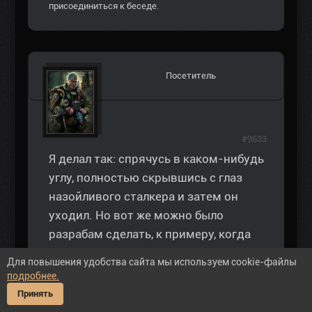
присоединиться к беседе.
Посетитель
#9633
Я делал так: спрячусь в каком-нибудь
углу, полностью скрывшись с глаз
назойливого сталкера и затем он
уходил. Но вот же можно было
разрабам сделать, к примеру, когда
подходишь к нпс впритык и при этом
Для повышения удобства сайта мы используем cookie-файлы
толкать его, то он отходил в сторону.
подробнее.
Вот тогда был бы другой разговор.
Принять