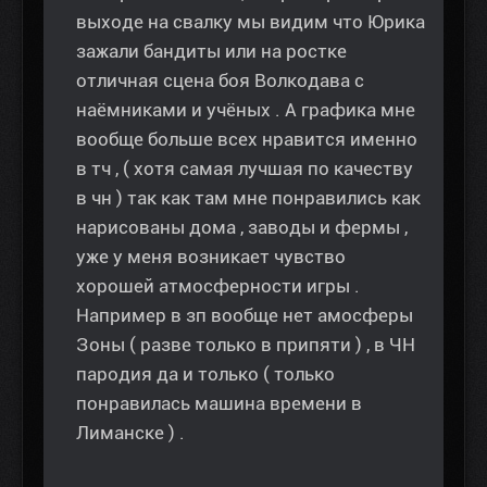
выходе на свалку мы видим что Юрика
зажали бандиты или на ростке
отличная сцена боя Волкодава с
наёмниками и учёных . А графика мне
вообще больше всех нравится именно
в тч , ( хотя самая лучшая по качеству
в чн ) так как там мне понравились как
нарисованы дома , заводы и фермы ,
уже у меня возникает чувство
хорошей атмосферности игры .
Например в зп вообще нет амосферы
Зоны ( разве только в припяти ) , в ЧН
пародия да и только ( только
понравилась машина времени в
Лиманске ) .