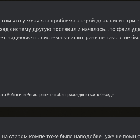
 том что у меня эта проблема второй день висит.три р
зад систему другую поставил и началось...то файл удал
ет.надеюсь что система косячит.раньше такого не был
ста
Войти
или
Регистрация
, чтобы присоединиться к беседе.
 на старом компе тоже было наподобие , уже не помню 