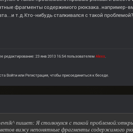
ятные фрагменты содержимого рюкзака..например-вме
та...и т.д.Кто-нибудь сталкивался с такой проблемой
е редактирование: 23 янв 2013 16:54 пользователем
Alexs
.
ста
Войти
или
Регистрация
, чтобы присоединиться к беседе.
hevnik^ пишет: Я столкнулся с такой проблемой:откр
метов вижу непонятные фрагменты содержимого рюк