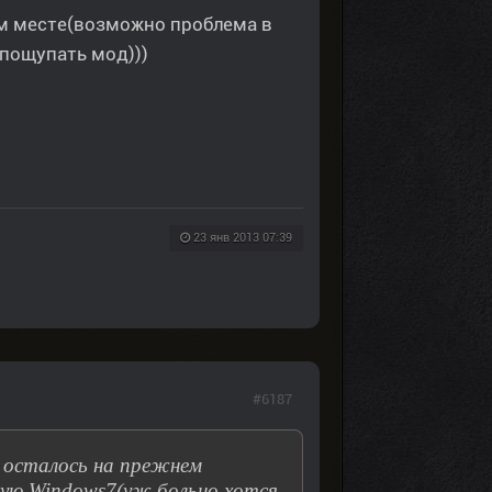
нем месте(возможно проблема в
пощупать мод)))
23 янв 2013 07:39
#6187
сё осталось на прежнем
гую Windows7(уж больно хотся