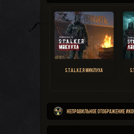
S.T.A.L.K.E.R Миклуха
S.
Неправильное отображение ико