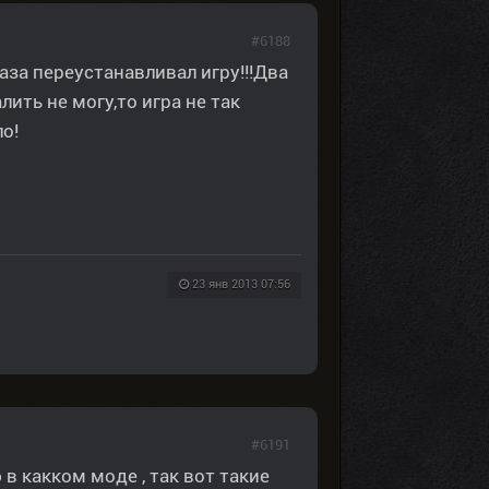
#6188
аза переустанавливал игру!!!Два
ить не могу,то игра не так
о!
23 янв 2013 07:56
#6191
в какком моде , так вот такие