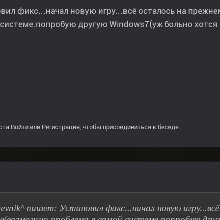
вил фикс...начал новую игру...всё осталось на преж
системе.попробую другую Windows7(уж больно хотся 
ста
Войти
или
Регистрация
, чтобы присоединиться к беседе.
hevnik^ пишет: Установил фикс...начал новую игру...в
е(возможно проблема в самой системе.попробую дру