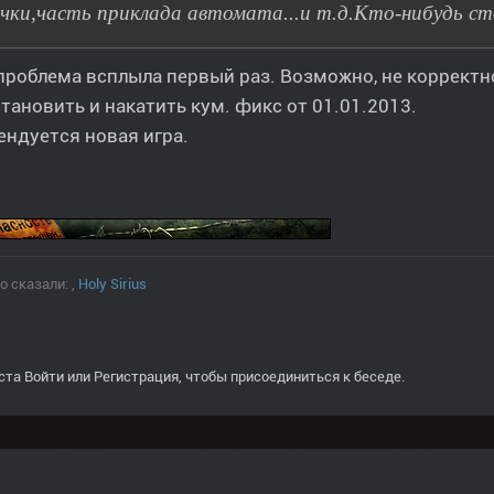
чки,часть приклада автомата...и т.д.Кто-нибудь ст
проблема всплыла первый раз. Возможно, не корректн
тановить и накатить кум. фикс от 01.01.2013.
ндуется новая игра.
о сказали:
,
Holy Sirius
ста
Войти
или
Регистрация
, чтобы присоединиться к беседе.