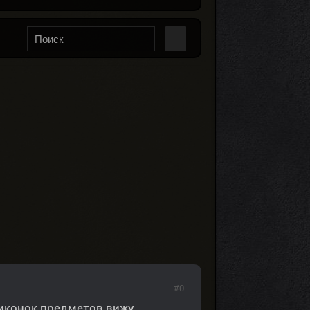
#0
 иконок предметов вижу