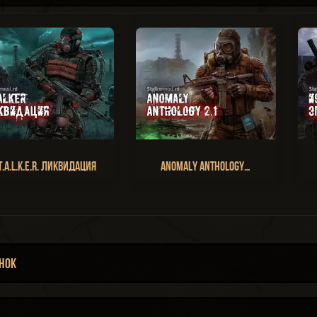
T.A.L.K.E.R. Ликвидация
Anomaly Anthology…
нок