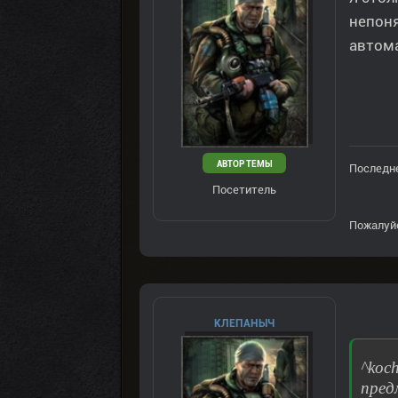
непон
автома
АВТОР ТЕМЫ
Последне
Посетитель
Пожалуй
КЛЕПАНЫЧ
^koc
пред