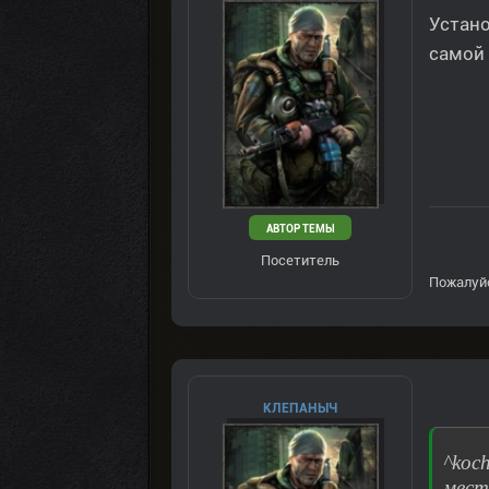
Устано
самой 
АВТОР ТЕМЫ
Посетитель
Пожалуй
КЛЕПАНЫЧ
^koc
мест