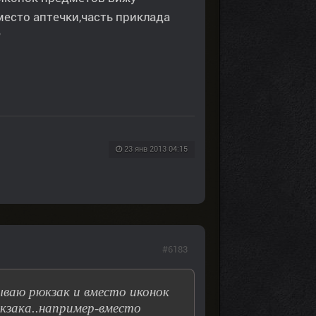
сто аптечки,часть приклада
?
23 янв 2013 04:15
#6183
ываю рюкзак и вместо иконок
зака..например-вместо