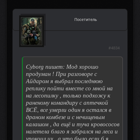
Посетитель
#4834
Сyborg пишет: Мод хорошо
продуман ! При разговоре с
Айдаром я выбрал последнюю
реплику пойти вместе со мной на
на лесопилку , только подхожу к
раненому командиру с аптечкой
ВСЁ, все умерли один я остался в
драном комбезе и с нечищеным
калашом , да ещё и туча кровососов
налетела благо я забрался на леса и
упокоил их , а что было если б я