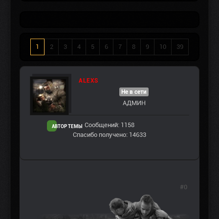
1
2
3
4
5
6
7
8
9
10
39
ALEXS
Не в сети
АДМИН
Сообщений: 1158
АВТОР ТЕМЫ
Спасибо получено: 14633
#0