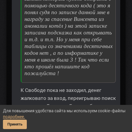
помощью десятичного кода ( это я
понял судя по записке данной мне в
награду за спасение Винсента из
аномалии котёл ) на этой записке
записана подсказка как открывать
и т.д. и т.п. Но у меня при себе
таблицы со значениями десятичных
кодов нет , а по информатике у
меня в школе была 3 ! Так что если
кто прошёл напишите код
пожалуйста !
К Свободе пока не заходил, денег
жалковато за вход, переигрываю поиск
артов для Доктора. Если разберусь,
Для повышения удобства сайта мы используем cookie-файлы
отпишусь.
подробнее.
Принять