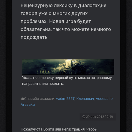
нецензурную лексику в диалогах,не
говоря уже о многих других
проблемах. Новая игра будет
обязательна, так что можете немного
подождать.
Указать человеку верный путь можно по-разному:
направить или послать.
Спасибо сказали:
vadim2857
,
Клепаныч
,
Access to
Arasaka
29 дек 2012 12:49
Пожалуйста
Войти
или
Регистрация
, чтобы