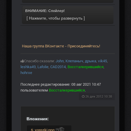
ВНИМАНИЕ: Спойлер!
Наша группа ВКонтакте - Присоединяйтесь!
Спасибо сказали:
John
,
Клепаныч
,
дрыка
,
vik45
,
leshka49
,
Lafolie
,
CAD2014
,
Воссталкерившийся
,
hohrxe
Последнее редактирование: 08 авг 2021 10:47
пользователем
Воссталкерившийся
.
26 дек 2012 10:38
Вложения:
...ti_vopreki.png