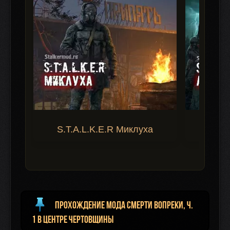
S.T.A.L.K.E.R Миклуха
S.T.A.
Прохождение мода Смерти вопреки, ч.
1 В центре чертовщины