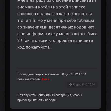
мне в награду за спасение Винсента из
аномалии котёл ) на этой записке
записана подсказка как открывать и
т.д. и т.п. Но у меня при себе таблицы
со значениями десятичных кодов нет ,
а по информатике у меня в школе была
3 ! Так что если кто прошёл напишите
код пожалуйста !
Последнее редактирование: 30 дек 2012 17:34
пользователем
Alexs
.
30 дек 2012 16:30
Пожалуйста
Войти
или
Регистрация
, чтобы
присоединиться к беседе.